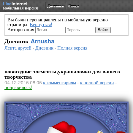
Live
Internet
Дневники
Личка
мобильная версия
Вы были перенаправлены на мобильную версию
страницы.
Вернуться!
Авторизация
Дневник
Arnusha
Лента друзей
-
Дневник
-
Полная версия
новогодние элементы,украшалочки для вашего
творчества
04-12-2015 08:05
к комментариям
-
к полной версии
-
понравилось!