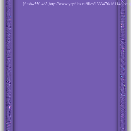
[flash=550,463,http://www.yapfiles.ru/files/1333476/161146locji