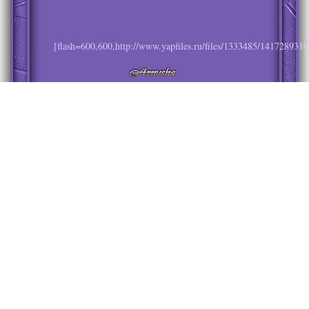
[flash=600,600,http://www.yapfiles.ru/files/1333485/1417289310