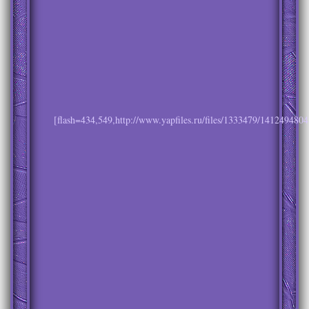
[flash=434,549,http://www.yapfiles.ru/files/1333479/1412494804