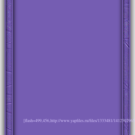
[flash=499,456,http://www.yapfiles.ru/files/1333481/1412502965