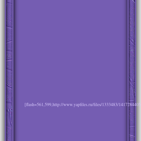
[flash=561,599,http://www.yapfiles.ru/files/1333483/1417284405