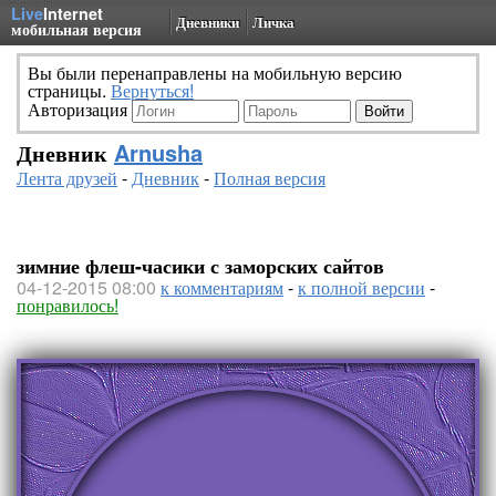
Live
Internet
Дневники
Личка
мобильная версия
Вы были перенаправлены на мобильную версию
страницы.
Вернуться!
Авторизация
Дневник
Arnusha
Лента друзей
-
Дневник
-
Полная версия
зимние флеш-часики с заморских сайтов
04-12-2015 08:00
к комментариям
-
к полной версии
-
понравилось!