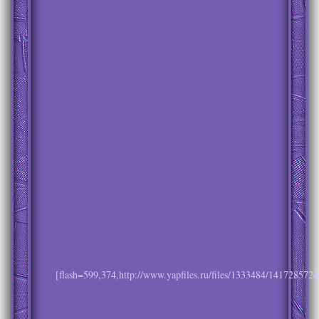
[flash=599,374,http://www.yapfiles.ru/files/1333484/1417285724