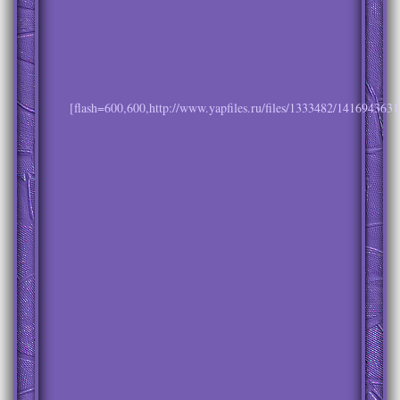
[flash=600,600,http://www.yapfiles.ru/files/1333482/1416943631