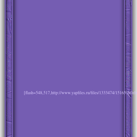
[flash=548,517,http://www.yapfiles.ru/files/1333474/151651h0zl