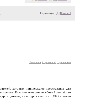
»
Страницы:
[1] [
Новые
]
Ответить
С цитатой
В цитатник
зателей, которым приписывают предсказания уже
встречала. Если это не отклик на сбитый самолёт, то
турок одолеем, а уж турок вместе с НАТО - совсем