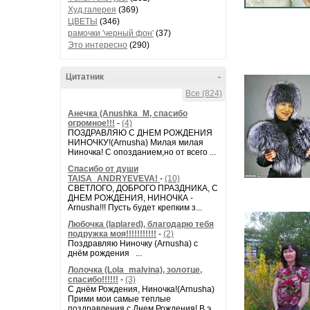
Худ.галерея
(369)
ЦВЕТЫ
(346)
рамочки 'черный фон'
(37)
Это интересно
(290)
Цитатник
-
Все (824)
Анечка (Anushka_M, спасибо
огромное!!!
-
(4)
ПОЗДРАВЛЯЮ С ДНЕМ РОЖДЕНИЯ
НИНОЧКУ!(Arnusha) Милая милая
Ниночка! С опозданием,но от всего ...
Спасибо от души
TAISA_ANDRYEVEVA!
-
(10)
СВЕТЛОГО, ДОБРОГО ПРАЗДНИКА, С
ДНЕМ РОЖДЕНИЯ, НИНОЧКА -
Arnusha!!! Пусть будет крепким з...
Любочка (laplared), благодарю тебя
подружка моя!!!!!!!!!!!
-
(2)
Поздравляю Ниночку (Arnusha) с
днём рождения ...
Лолочка (Lola_malvina), золотце,
спасибо!!!!!!
-
(3)
С днём Рождения, Ниночка!(Аrnusha)
Прими мои самые теплые
поздравления с Днем Рождения! В э...