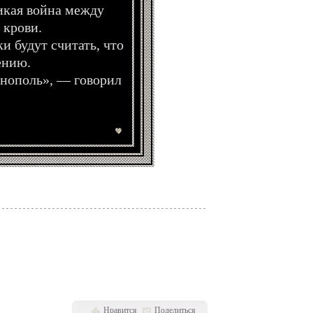
икая война между
 крови.
и будут считать, что
ению.
инополь», — говорил
Нравится
Поделиться