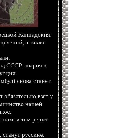
рецкой Каппадокия.
целений, а также
али.
ад СССР, авария в
урции.
мбул) снова станет
 обязательно взят у
льшинство нашей
акое.
о нам, и тем решат
 станут русские.