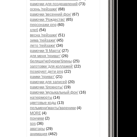
рамочки для поздравлений
(73)
осень 'пейзажи'
(68)
рамочки 'весенний фон'
(67)
рамочки 'Рождество'
(65)
персонажи png
(60)
хлеб
(54)
весна 'пейзажи'
(51)
зима 'пейзажи'
(45)
лето 'пейзажи'
(34)
рамочки '8 Марта'
(27)
для меня 'приват'
(26)
беляши'чебуреки'блины
(25)
заготовки 'для коллажей'
(22)
позируют дети png
(22)
рамки 'приват'
(21)
рамочки для записей
(20)
рамочки 'блокноты'
(19)
рамочки 'музыкальный фон'
(16)
натюрморты
(14)
цветовые коды
(13)
пельмени'манты'вареники
(4)
MORE
(4)
пончики
(2)
sos
(36)
аватары
(29)
анимация
(462)