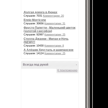
Долгая дорога в Дюнах
Слушали: 7031
Комментарии: 20
Ennio Morricone
Слушали: 30656
Комментарии: 31
Фаусто Папетти - Маленький цветок
(золотой саксофон)
Слушали: 92997
Комментарии: 25
Стелла Джанни - Милан и Ночь
(NEW)!!!
Слушали: 10430
Комментарии: 8
А Алёшин Хрусталь и шампанское
Слушали: 14124
Комментарии: 25
Всегда под рукой
-
К приложению