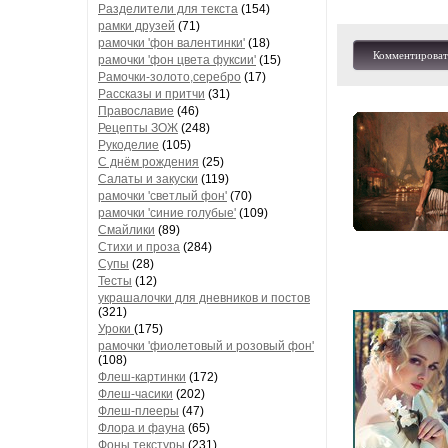
Разделители для текста
(154)
рамки друзей
(71)
рамочки 'фон валентинки'
(18)
Комментироват
рамочки 'фон цвета фуксии'
(15)
Рамочки-золото,серебро
(17)
Рассказы и притчи
(31)
Православие
(46)
Рецепты ЗОЖ
(248)
Рукоделие
(105)
С днём рождения
(25)
Салаты и закуски
(119)
рамочки 'светлый фон'
(70)
рамочки 'синие голубые'
(109)
Смайлики
(89)
Стихи и проза
(284)
Супы
(28)
Тесты
(12)
украшалочки для дневников и постов
(321)
Уроки
(175)
рамочки 'фиолетовый и розовый фон'
(108)
Флеш-картинки
(172)
Флеш-часики
(202)
Флеш-плееры
(47)
Флора и фауна
(65)
Фоны текстуры
(231)