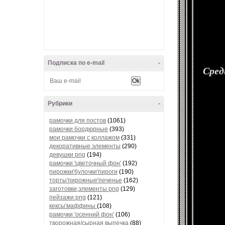
Подписка по e-mail
-
Сред
Рубрики
-
рамочки для постов
(1061)
рамочки бордюрные
(393)
мои рамочки с коллажом
(331)
декоративные элементы
(290)
девушки png
(194)
рамочки 'цветочный фон'
(192)
пирожки'булочки'пироги
(190)
торты'пирожные'печенье
(162)
заготовки,элементы png
(129)
пейзажи png
(121)
кексы'маффины
(108)
рамочки 'осенний фон'
(106)
творожная/сырная выпечка
(88)