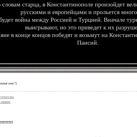
 словам старца, в Константинополе произойдет вел
русскими и европейцами и прольется много
будет война между Россией и Турцией. Вначале турк
выигрывают, но это приведет к их разруш
яне в конце концов победят и возьмут на Констант
Паисий.
journal.com/"]
нтересно
славие
зователям