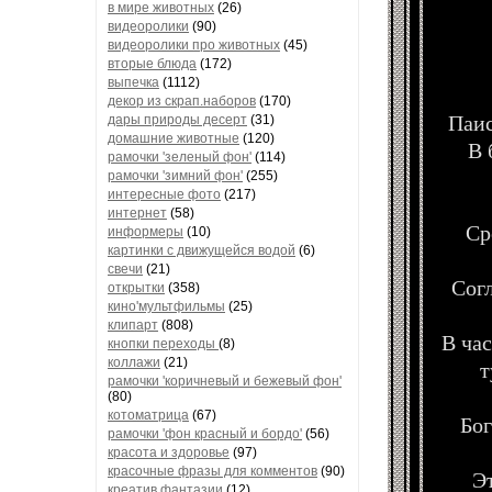
в мире животных
(26)
видеоролики
(90)
видеоролики про животных
(45)
вторые блюда
(172)
выпечка
(1112)
декор из скрап.наборов
(170)
Паис
дары природы десерт
(31)
домашние животные
(120)
В 
рамочки 'зеленый фон'
(114)
рамочки 'зимний фон'
(255)
интересные фото
(217)
интернет
(58)
Ср
информеры
(10)
картинки с движущейся водой
(6)
свечи
(21)
Согл
открытки
(358)
кино'мультфильмы
(25)
клипарт
(808)
В час
кнопки переходы
(8)
коллажи
(21)
т
рамочки 'коричневый и бежевый фон'
(80)
котоматрица
(67)
Бог
рамочки 'фон красный и бордо'
(56)
красота и здоровье
(97)
красочные фразы для комментов
(90)
Э
креатив,фантазии
(12)