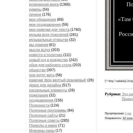
По
кулинарная книга
(1366)
кумиры
(54)
личное
(176)
«Там 
мои обращения
(69)
мои поздравления
(59)
мои рамочки для текста
(1780)
Росси
музыка всех поколений
(281)
музыкальные открытки
(32)
мы помним
(61)
мысли вслух
(203)
новости и политика
(111)
новый год и рождество
(242)
обои для рабочего стола
(203)
общество
(397)
они хотят жить
(58)
рамочки 'фон желтый оранжевый'
(26)
["=http://sadalskij.live
декор для дизайна
(517)
пасхальные элементы
(28)
Рубрики:
Это и
пожелания
(32)
Право
поздравления
(156)
Полезности
(124)
Полезные программы
(84)
Процитировано
5 раз
Полезные сайты
(21)
Понравилось:
60 поль
Полезные советы
(285)
Приколы и юмор
(71)
Мужчины,пары
(17)