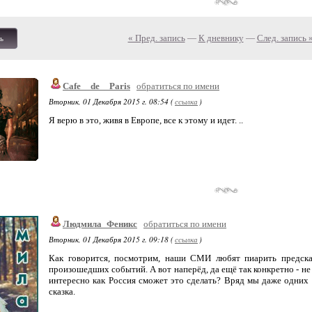
« Пред. запись
—
К дневнику
—
След. запись 
ь
Cafe__de__Paris
обратиться по имени
Вторник, 01 Декабря 2015 г. 08:54 (
ссылка
)
Я верю в это, живя в Европе, все к этому и идет. ..
Людмила_Феникс
обратиться по имени
Вторник, 01 Декабря 2015 г. 09:18 (
ссылка
)
Как говорится, посмотрим, наши СМИ любят пиарить предска
произошедших событий. А вот наперёд, да ещё так конкретно - не 
интересно как Россия сможет это сделать? Вряд мы даже одних 
сказка.