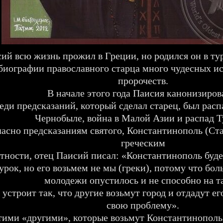
ий всю жизнь прожил в Греции, но родился он в ту
биографии православного старца много чудесных ис
пророчеств.
В начале этого года Паисия канонизиров
еди предсказаний, который сделал старец, был расп
Чернобыле, война в Малой Азии и распад Т
асно предсказаниям святого, Константинополь (Ста
греческим
тности, отец Паисий писал: «Константинополь будет
урок, но его возьмем не мы (греки), потому что бо
молодежи опустилось и не способно на т
 устроит так, что другие возьмут город и отдадут ег
свою проблему».
тими «другими», которые возьмут Константинополь,