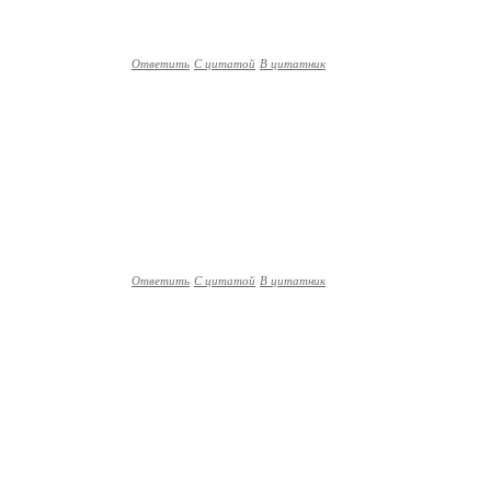
Ответить
С цитатой
В цитатник
Ответить
С цитатой
В цитатник