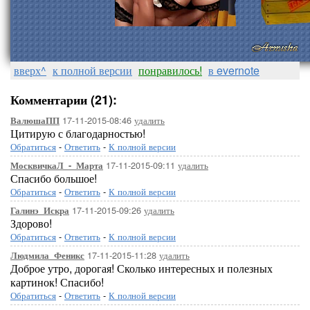
вверх^
к полной версии
понравилось!
в evernote
Комментарии (21):
17-11-2015-08:46
удалить
ВалюшаПП
Цитирую с благодарностью!
Обратиться
-
Ответить
-
К полной версии
17-11-2015-09:11
удалить
МосквичкаЛ_-_Марта
Спасибо большое!
Обратиться
-
Ответить
-
К полной версии
17-11-2015-09:26
удалить
Галинэ_Искра
Здорово!
Обратиться
-
Ответить
-
К полной версии
17-11-2015-11:28
удалить
Людмила_Феникс
Доброе утро, дорогая! Сколько интересных и полезных
картинок! Спасибо!
Обратиться
-
Ответить
-
К полной версии