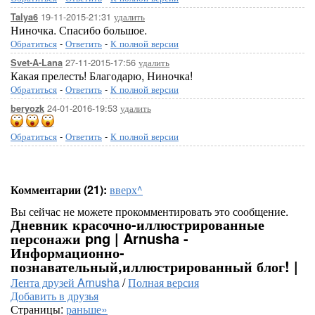
19-11-2015-21:31
удалить
Talya6
Ниночка. Спасибо большое.
Обратиться
-
Ответить
-
К полной версии
27-11-2015-17:56
удалить
Svet-A-Lana
Какая прелесть! Благодарю, Ниночка!
Обратиться
-
Ответить
-
К полной версии
24-01-2016-19:53
удалить
beryozk
Обратиться
-
Ответить
-
К полной версии
Комментарии (21):
вверх^
Вы сейчас не можете прокомментировать это сообщение.
Дневник красочно-иллюстрированные
персонажи png | Arnusha -
Информационно-
познавательный,иллюстрированный блог! |
Лента друзей Arnusha
/
Полная версия
Добавить в друзья
Страницы:
раньше»