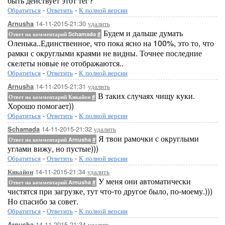
быть действует этот тег?
Обратиться
-
Ответить
-
К полной версии
14-11-2015-21:30
удалить
Arnusha
Будем и дальше думать
Ответ на комментарий Schamada
#
Оленька..Единственное, что пока ясно на 100%, это то, что
рамки с округлыми краями не видны. Точнее последние
скелеты новые не отображаются..
Обратиться
-
Ответить
-
К полной версии
14-11-2015-21:31
удалить
Arnusha
В таких случаях чищу куки.
Ответ на комментарий Кикайон
#
Хорошо помогает))
Обратиться
-
Ответить
-
К полной версии
14-11-2015-21:32
удалить
Schamada
Я твои рамочки с округлыми
Ответ на комментарий Arnusha
#
углами вижу, но пустые)))
Обратиться
-
Ответить
-
К полной версии
14-11-2015-21:34
удалить
Кикайон
У меня они автоматически
Ответ на комментарий Arnusha
#
чистятся при загрузке, тут что-то другое было, по-моему.)))
Но спасибо за совет.
Обратиться
-
Ответить
-
К полной версии
14-11-2015-21:34
удалить
Arnusha