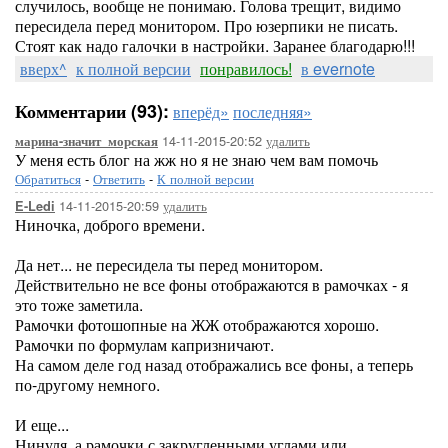
случилось, вообще не понимаю. Голова трещит, видимо
пересидела перед монитором. Про юзерпики не писать.
Стоят как надо галочки в настройки. Заранее благодарю!!!
вверх^
к полной версии
понравилось!
в evernote
Комментарии (93):
вперёд»
последняя»
14-11-2015-20:52
удалить
марина-значит_морская
У меня есть блог на жж но я не знаю чем вам помочь
Обратиться
-
Ответить
-
К полной версии
14-11-2015-20:59
удалить
E-Ledi
Ниночка, доброго времени.
Да нет... не пересидела ты перед монитором.
Действительно не все фоны отображаются в рамочках - я
это тоже заметила.
Рамочки фотошопные на ЖЖ отображаются хорошо.
Рамочки по формулам капризничают.
На самом деле год назад отображались все фоны, а теперь
по-другому немного.
И еще...
Нинуля, а рамочки с закругленными углами или