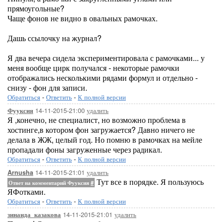
прямоугольные?
Чаще фонов не видно в овальных рамочках.
Дашь ссылочку на журнал?
Я два вечера сидела экспериментировала с рамочками... у
меня вообще цирк получался - некоторые рамочки
отображались несколькими рядами формул и отдельно -
снизу - фон для записи.
Обратиться
-
Ответить
-
К полной версии
14-11-2015-21:00
удалить
Фууксия
Я ,конечно, не специалист, но возможно проблема в
хостинге,в котором фон загружается? Давно ничего не
делала в ЖЖ, целый год. Но помню в рамочках на мейле
пропадали фоны загруженные через радикал.
Обратиться
-
Ответить
-
К полной версии
14-11-2015-21:01
удалить
Arnusha
Тут все в порядке. Я пользуюсь
Ответ на комментарий Фууксия
#
ЯФотками.
Обратиться
-
Ответить
-
К полной версии
14-11-2015-21:01
удалить
зинаида_казакова