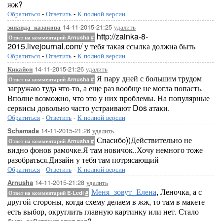
жж?
Обратиться
-
Ответить
-
К полной версии
14-11-2015-21:25
удалить
зинаида_казакова
http://zainka-8-
Ответ на комментарий Arnusha
#
2015.livejournal.com/ у тебя такая ссылка должна быть
Обратиться
-
Ответить
-
К полной версии
14-11-2015-21:26
удалить
Кикайон
Я пару дней с большим трудом
Ответ на комментарий Arnusha
#
загружаю туда что-то, а еще раз вообще не могла попасть.
Вполне возможно, что это у них проблемы. На популярные
сервисы довольно часто устраивают Dos атаки.
Обратиться
-
Ответить
-
К полной версии
14-11-2015-21:26
удалить
Schamada
Спасибо))Действительно не
Ответ на комментарий Arnusha
#
видно фонов рамочке.Я там новичок..Хочу немного тоже
разобраться.Дизайн у тебя там потрясающий
Обратиться
-
Ответить
-
К полной версии
14-11-2015-21:28
удалить
Arnusha
Меня_зовут_Елена
, Леночка, а с
Ответ на комментарий E-Ledi
#
другой стороны, когда схему делаем в жж, то там в макете
есть выбор, округлить главную картинку или нет. Стало