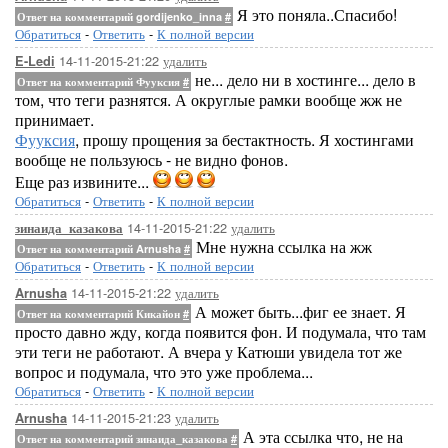
Я это поняла..Спасибо!
Ответ на комментарий gordijenko_inna
#
Обратиться
-
Ответить
-
К полной версии
14-11-2015-21:22
удалить
E-Ledi
не... дело ни в хостинге... дело в
Ответ на комментарий Фууксия
#
том, что теги разнятся. А округлые рамки вообще жж не
принимает.
Фууксия
, прошу прощения за бестактность. Я хостингами
вообще не пользуюсь - не видно фонов.
Еще раз извините...
Обратиться
-
Ответить
-
К полной версии
14-11-2015-21:22
удалить
зинаида_казакова
Мне нужна ссылка на жж
Ответ на комментарий Arnusha
#
Обратиться
-
Ответить
-
К полной версии
14-11-2015-21:22
удалить
Arnusha
А может быть...фиг ее знает. Я
Ответ на комментарий Кикайон
#
просто давно жду, когда появится фон. И подумала, что там
эти теги не работают. А вчера у Катюши увидела тот же
вопрос и подумала, что это уже проблема...
Обратиться
-
Ответить
-
К полной версии
14-11-2015-21:23
удалить
Arnusha
А эта ссылка что, не на
Ответ на комментарий зинаида_казакова
#