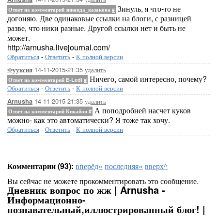
Зинуль, я что-то не
Ответ на комментарий зинаида_казакова
#
догоняю. Две одинаковые ссылки на блоги, с разницей
разве, что ники разные. Другой ссылки нет и быть не
может.
http://arnusha.livejournal.com/
Обратиться
-
Ответить
-
К полной версии
14-11-2015-21:35
удалить
Фууксия
Ничего, самой интересно, почему?
Ответ на комментарий E-Ledi
#
Обратиться
-
Ответить
-
К полной версии
14-11-2015-21:35
удалить
Arnusha
А поподробней насчет куков
Ответ на комментарий Кикайон
#
можно- как это автоматически? Я тоже так хочу.
Обратиться
-
Ответить
-
К полной версии
Комментарии (93):
вперёд»
последняя»
вверх^
Вы сейчас не можете прокомментировать это сообщение.
Дневник вопрос по жж | Arnusha -
Информационно-
познавательный,иллюстрированный блог! |