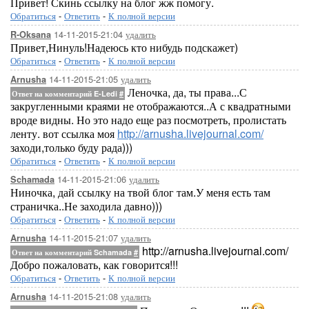
Привет! Скинь ссылку на блог жж помогу.
Обратиться
-
Ответить
-
К полной версии
14-11-2015-21:04
удалить
R-Oksana
Привет,Нинуль!Надеюсь кто нибудь подскажет)
Обратиться
-
Ответить
-
К полной версии
14-11-2015-21:05
удалить
Arnusha
Леночка, да, ты права...С
Ответ на комментарий E-Ledi
#
закругленными краями не отображаются..А с квадратными
вроде видны. Но это надо еще раз посмотреть, пролистать
ленту. вот ссылка моя
http://arnusha.livejournal.com/
заходи,только буду рада)))
Обратиться
-
Ответить
-
К полной версии
14-11-2015-21:06
удалить
Schamada
Ниночка, дай ссылку на твой блог там.У меня есть там
страничка..Не заходила давно)))
Обратиться
-
Ответить
-
К полной версии
14-11-2015-21:07
удалить
Arnusha
http://arnusha.livejournal.com/
Ответ на комментарий Schamada
#
Добро пожаловать, как говорится!!!
Обратиться
-
Ответить
-
К полной версии
14-11-2015-21:08
удалить
Arnusha