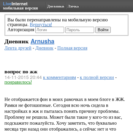
Live
Internet
Дневники
Личка
мобильная версия
Вы были перенаправлены на мобильную версию
страницы.
Вернуться!
Авторизация
Дневник
Arnusha
Лента друзей
-
Дневник
-
Полная версия
вопрос по жж
14-11-2015 20:44
к комментариям
-
к полной версии
-
понравилось!
Не отображается фон в моих рамочках в моем блоге в ЖЖ.
Рамки не фотошопные. Сегодня всю ночь сидела в
настройках в жж и пыталась понять причину проблемы.
Проблему не решила. Может были такие у кого-то из вас,
подскажите пожалуйста. Хочу заметить, что буквально
месяца три назад они отображались, а сейчас нет и что