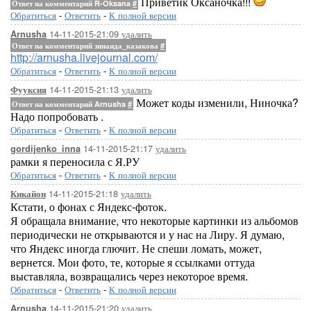
Приветик Оксаночка!!!
Ответ на комментарий R-Oksana
#
Обратиться
-
Ответить
-
К полной версии
14-11-2015-21:09
удалить
Arnusha
Ответ на комментарий зинаида_казакова
#
http://arnusha.livejournal.com/
Обратиться
-
Ответить
-
К полной версии
14-11-2015-21:13
удалить
Фууксия
Может коды изменили, Ниночка?
Ответ на комментарий Arnusha
#
Надо попробовать .
Обратиться
-
Ответить
-
К полной версии
14-11-2015-21:17
удалить
gordijenko_inna
рамки я переносила с Я.РУ
Обратиться
-
Ответить
-
К полной версии
14-11-2015-21:18
удалить
Кикайон
Кстати, о фонах с Яндекс-фоток.
Я обращала внимание, что некоторые картинки из альбомов
периодически не открываются и у нас на Лиру. Я думаю,
что Яндекс иногда глючит. Не спеши ломать, может,
вернется. Мои фото, те, которые я ссылками оттуда
выставляла, возвращались через некоторое время.
Обратиться
-
Ответить
-
К полной версии
14-11-2015-21:20
удалить
Arnusha