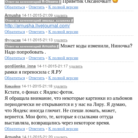
Приветик Оксаночка!!!
Ответ на комментарий R-Oksana
#
Обратиться
-
Ответить
-
К полной версии
14-11-2015-21:09
удалить
Arnusha
Ответ на комментарий зинаида_казакова
#
http://arnusha.livejournal.com/
Обратиться
-
Ответить
-
К полной версии
14-11-2015-21:13
удалить
Фууксия
Может коды изменили, Ниночка?
Ответ на комментарий Arnusha
#
Надо попробовать .
Обратиться
-
Ответить
-
К полной версии
14-11-2015-21:17
удалить
gordijenko_inna
рамки я переносила с Я.РУ
Обратиться
-
Ответить
-
К полной версии
14-11-2015-21:18
удалить
Кикайон
Кстати, о фонах с Яндекс-фоток.
Я обращала внимание, что некоторые картинки из альбомов
периодически не открываются и у нас на Лиру. Я думаю,
что Яндекс иногда глючит. Не спеши ломать, может,
вернется. Мои фото, те, которые я ссылками оттуда
выставляла, возвращались через некоторое время.
Обратиться
-
Ответить
-
К полной версии
14-11-2015-21:20
удалить
Arnusha