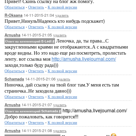
Привет! Скинь ссылку на блог жж помогу.
Обратиться
-
Ответить
-
К полной версии
14-11-2015-21:04
удалить
R-Oksana
Привет,Нинуль!Надеюсь кто нибудь подскажет)
Обратиться
-
Ответить
-
К полной версии
14-11-2015-21:05
удалить
Arnusha
Леночка, да, ты права...С
Ответ на комментарий E-Ledi
#
закругленными краями не отображаются..А с квадратными
вроде видны. Но это надо еще раз посмотреть, пролистать
ленту. вот ссылка моя
http://arnusha.livejournal.com/
заходи,только буду рада)))
Обратиться
-
Ответить
-
К полной версии
14-11-2015-21:06
удалить
Schamada
Ниночка, дай ссылку на твой блог там.У меня есть там
страничка..Не заходила давно)))
Обратиться
-
Ответить
-
К полной версии
14-11-2015-21:07
удалить
Arnusha
http://arnusha.livejournal.com/
Ответ на комментарий Schamada
#
Добро пожаловать, как говорится!!!
Обратиться
-
Ответить
-
К полной версии
14-11-2015-21:08
удалить
Arnusha