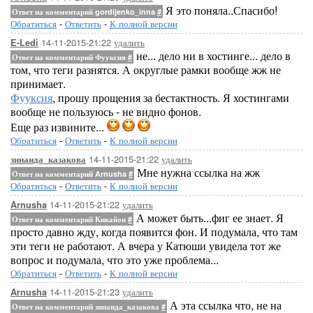
Я это поняла..Спасибо!
Ответ на комментарий gordijenko_inna
#
Обратиться
-
Ответить
-
К полной версии
14-11-2015-21:22
удалить
E-Ledi
не... дело ни в хостинге... дело в
Ответ на комментарий Фууксия
#
том, что теги разнятся. А округлые рамки вообще жж не
принимает.
Фууксия
, прошу прощения за бестактность. Я хостингами
вообще не пользуюсь - не видно фонов.
Еще раз извините...
Обратиться
-
Ответить
-
К полной версии
14-11-2015-21:22
удалить
зинаида_казакова
Мне нужна ссылка на жж
Ответ на комментарий Arnusha
#
Обратиться
-
Ответить
-
К полной версии
14-11-2015-21:22
удалить
Arnusha
А может быть...фиг ее знает. Я
Ответ на комментарий Кикайон
#
просто давно жду, когда появится фон. И подумала, что там
эти теги не работают. А вчера у Катюши увидела тот же
вопрос и подумала, что это уже проблема...
Обратиться
-
Ответить
-
К полной версии
14-11-2015-21:23
удалить
Arnusha
А эта ссылка что, не на
Ответ на комментарий зинаида_казакова
#