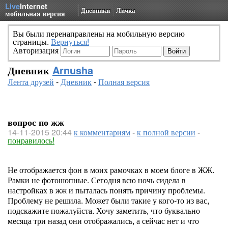
Live
Internet
Дневники
Личка
мобильная версия
Вы были перенаправлены на мобильную версию
страницы.
Вернуться!
Авторизация
Дневник
Arnusha
Лента друзей
-
Дневник
-
Полная версия
вопрос по жж
14-11-2015 20:44
к комментариям
-
к полной версии
-
понравилось!
Не отображается фон в моих рамочках в моем блоге в ЖЖ.
Рамки не фотошопные. Сегодня всю ночь сидела в
настройках в жж и пыталась понять причину проблемы.
Проблему не решила. Может были такие у кого-то из вас,
подскажите пожалуйста. Хочу заметить, что буквально
месяца три назад они отображались, а сейчас нет и что