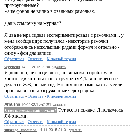
прямоугольные?
Чаще фонов не видно в овальных рамочках.
Дашь ссылочку на журнал?
Я два вечера сидела экспериментировала с рамочками... у
меня вообще цирк получался - некоторые рамочки
отображались несколькими рядами формул и отдельно -
снизу - фон для записи.
Обратиться
-
Ответить
-
К полной версии
14-11-2015-21:00
удалить
Фууксия
Я ,конечно, не специалист, но возможно проблема в
хостинге,в котором фон загружается? Давно ничего не
делала в ЖЖ, целый год. Но помню в рамочках на мейле
пропадали фоны загруженные через радикал.
Обратиться
-
Ответить
-
К полной версии
14-11-2015-21:01
удалить
Arnusha
Тут все в порядке. Я пользуюсь
Ответ на комментарий Фууксия
#
ЯФотками.
Обратиться
-
Ответить
-
К полной версии
14-11-2015-21:01
удалить
зинаида_казакова