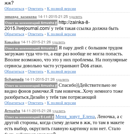
жж?
Обратиться
-
Ответить
-
К полной версии
14-11-2015-21:25
удалить
зинаида_казакова
http://zainka-8-
Ответ на комментарий Arnusha
#
2015.livejournal.com/ у тебя такая ссылка должна быть
Обратиться
-
Ответить
-
К полной версии
14-11-2015-21:26
удалить
Кикайон
Я пару дней с большим трудом
Ответ на комментарий Arnusha
#
загружаю туда что-то, а еще раз вообще не могла попасть.
Вполне возможно, что это у них проблемы. На популярные
сервисы довольно часто устраивают Dos атаки.
Обратиться
-
Ответить
-
К полной версии
14-11-2015-21:26
удалить
Schamada
Спасибо))Действительно не
Ответ на комментарий Arnusha
#
видно фонов рамочке.Я там новичок..Хочу немного тоже
разобраться.Дизайн у тебя там потрясающий
Обратиться
-
Ответить
-
К полной версии
14-11-2015-21:28
удалить
Arnusha
Меня_зовут_Елена
, Леночка, а с
Ответ на комментарий E-Ledi
#
другой стороны, когда схему делаем в жж, то там в макете
есть выбор, округлить главную картинку или нет. Стало