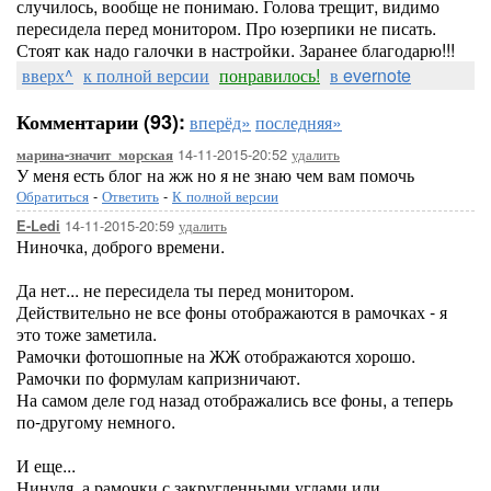
случилось, вообще не понимаю. Голова трещит, видимо
пересидела перед монитором. Про юзерпики не писать.
Стоят как надо галочки в настройки. Заранее благодарю!!!
вверх^
к полной версии
понравилось!
в evernote
Комментарии (93):
вперёд»
последняя»
14-11-2015-20:52
удалить
марина-значит_морская
У меня есть блог на жж но я не знаю чем вам помочь
Обратиться
-
Ответить
-
К полной версии
14-11-2015-20:59
удалить
E-Ledi
Ниночка, доброго времени.
Да нет... не пересидела ты перед монитором.
Действительно не все фоны отображаются в рамочках - я
это тоже заметила.
Рамочки фотошопные на ЖЖ отображаются хорошо.
Рамочки по формулам капризничают.
На самом деле год назад отображались все фоны, а теперь
по-другому немного.
И еще...
Нинуля, а рамочки с закругленными углами или