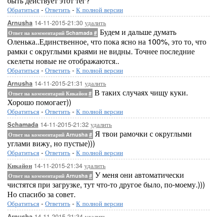
быть действует этот тег?
Обратиться
-
Ответить
-
К полной версии
14-11-2015-21:30
удалить
Arnusha
Будем и дальше думать
Ответ на комментарий Schamada
#
Оленька..Единственное, что пока ясно на 100%, это то, что
рамки с округлыми краями не видны. Точнее последние
скелеты новые не отображаются..
Обратиться
-
Ответить
-
К полной версии
14-11-2015-21:31
удалить
Arnusha
В таких случаях чищу куки.
Ответ на комментарий Кикайон
#
Хорошо помогает))
Обратиться
-
Ответить
-
К полной версии
14-11-2015-21:32
удалить
Schamada
Я твои рамочки с округлыми
Ответ на комментарий Arnusha
#
углами вижу, но пустые)))
Обратиться
-
Ответить
-
К полной версии
14-11-2015-21:34
удалить
Кикайон
У меня они автоматически
Ответ на комментарий Arnusha
#
чистятся при загрузке, тут что-то другое было, по-моему.)))
Но спасибо за совет.
Обратиться
-
Ответить
-
К полной версии
14-11-2015-21:34
удалить
Arnusha