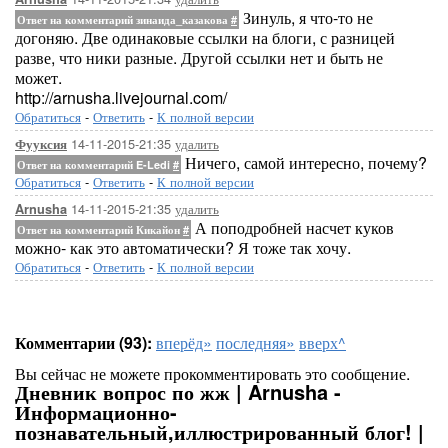
Зинуль, я что-то не
Ответ на комментарий зинаида_казакова
#
догоняю. Две одинаковые ссылки на блоги, с разницей
разве, что ники разные. Другой ссылки нет и быть не
может.
http://arnusha.livejournal.com/
Обратиться
-
Ответить
-
К полной версии
14-11-2015-21:35
удалить
Фууксия
Ничего, самой интересно, почему?
Ответ на комментарий E-Ledi
#
Обратиться
-
Ответить
-
К полной версии
14-11-2015-21:35
удалить
Arnusha
А поподробней насчет куков
Ответ на комментарий Кикайон
#
можно- как это автоматически? Я тоже так хочу.
Обратиться
-
Ответить
-
К полной версии
Комментарии (93):
вперёд»
последняя»
вверх^
Вы сейчас не можете прокомментировать это сообщение.
Дневник вопрос по жж | Arnusha -
Информационно-
познавательный,иллюстрированный блог! |