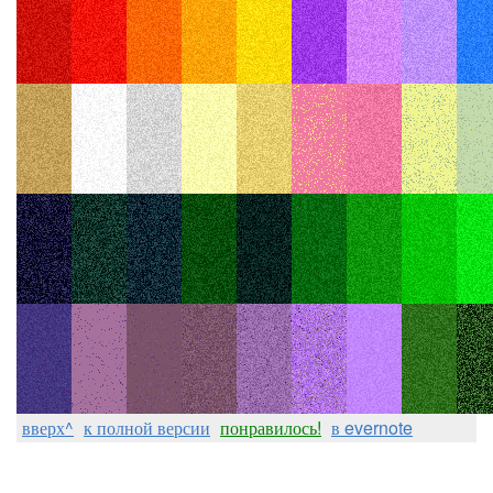
вверх^
к полной версии
понравилось!
в evernote