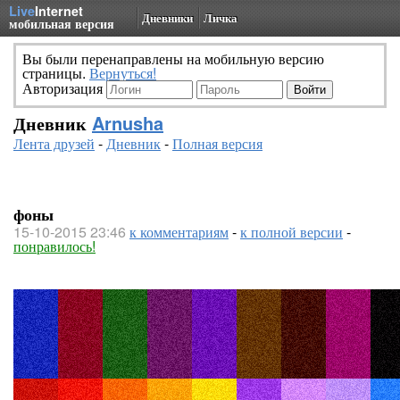
Live
Internet
Дневники
Личка
мобильная версия
Вы были перенаправлены на мобильную версию
страницы.
Вернуться!
Авторизация
Дневник
Arnusha
Лента друзей
-
Дневник
-
Полная версия
фоны
15-10-2015 23:46
к комментариям
-
к полной версии
-
понравилось!