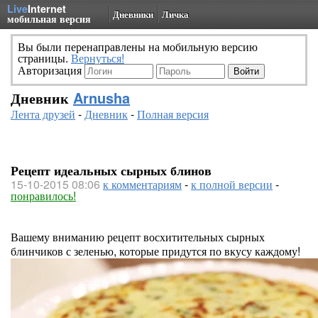
Live
Internet
Дневники
Личка
мобильная версия
Вы были перенаправлены на мобильную версию
страницы.
Вернуться!
Авторизация
Дневник
Arnusha
Лента друзей
-
Дневник
-
Полная версия
Рецепт идеальных сырных блинов
15-10-2015 08:06
к комментариям
-
к полной версии
-
понравилось!
Вашему вниманию рецепт восхитительных сырных
блинчиков с зеленью, которые придутся по вкусу каждому!