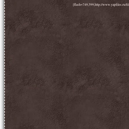
[flash=749,599,http://www.yapfiles.ru/f