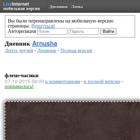
Live
Internet
Дневники
Личка
мобильная версия
Вы были перенаправлены на мобильную версию
страницы.
Вернуться!
Авторизация
Дневник
Arnusha
Лента друзей
-
Дневник
-
Полная версия
флеш-часики
07-10-2015 08:00
к комментариям
-
к полной версии
-
понравилось!