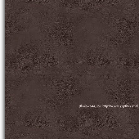
[flash=344,362,http://www.yapfiles.ru/f