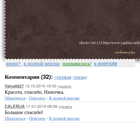
[flash=140,115,http://www.yapfiles.ru/f
вверх^
к полной версии
понравилось!
в evernote
Комментарии (32):
«первая
«назад
13-10-2015-18:00
удалить
Valya6827
Красота, спасибо, Ниночка.
Обратиться
-
Ответить
-
К полной версии
11-01-2016-08:59
удалить
CALERIJA
Большое спасибо!
Обратиться
-
Ответить
-
К полной версии