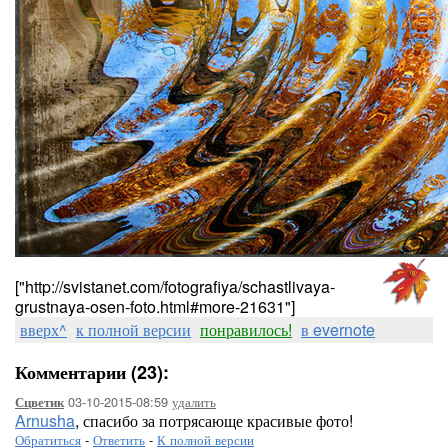
["http://svistanet.com/fotografiya/schastlivaya-
grustnaya-osen-foto.html#more-21631"]
вверх^
к полной версии
понравилось!
в evernote
Комментарии (23):
03-10-2015-08:59
удалить
Сцветик
Arnusha
, спасибо за потрясающе красивые фото!
Обратиться
-
Ответить
-
К полной версии