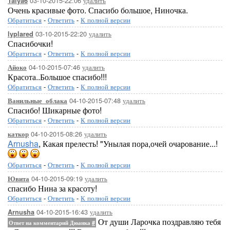
03-10-2015-22:06
удалить
Talya6
Очень красивые фото. Спасибо большое, Ниночка.
Обратиться
-
Ответить
-
К полной версии
03-10-2015-22:20
удалить
lyplared
Спасибочки!
Обратиться
-
Ответить
-
К полной версии
04-10-2015-07:46
удалить
Айоко
Красота..Большое спасибо!!!
Обратиться
-
Ответить
-
К полной версии
04-10-2015-07:48
удалить
Ванильные_облака
Спасибо! Шикарные фото!
Обратиться
-
Ответить
-
К полной версии
04-10-2015-08:26
удалить
каткор
Arnusha
, Какая прелесть! "Унылая пора,очей очарование...!
Обратиться
-
Ответить
-
К полной версии
04-10-2015-09:19
удалить
Ювита
спасибо Нина за красоту!
Обратиться
-
Ответить
-
К полной версии
04-10-2015-16:43
удалить
Arnusha
От души Ларочка поздравляю тебя
Ответ на комментарий Дюанка
#