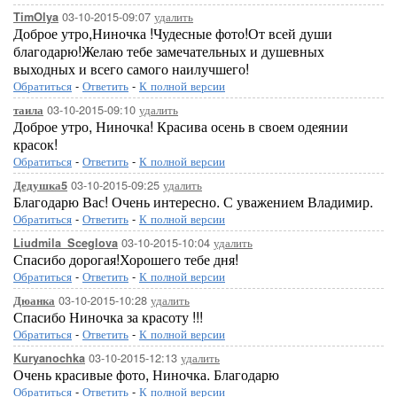
03-10-2015-09:07
удалить
TimOlya
Доброе утро,Ниночка !Чудесные фото!От всей души
благодарю!Желаю тебе замечательных и душевных
выходных и всего самого наилучшего!
Обратиться
-
Ответить
-
К полной версии
03-10-2015-09:10
удалить
таила
Доброе утро, Ниночка! Красива осень в своем одеянии
красок!
Обратиться
-
Ответить
-
К полной версии
03-10-2015-09:25
удалить
Дедушка5
Благодарю Вас! Очень интересно. С уважением Владимир.
Обратиться
-
Ответить
-
К полной версии
03-10-2015-10:04
удалить
Liudmila_Sceglova
Спасибо дорогая!Хорошего тебе дня!
Обратиться
-
Ответить
-
К полной версии
03-10-2015-10:28
удалить
Дюанка
Спасибо Ниночка за красоту !!!
Обратиться
-
Ответить
-
К полной версии
03-10-2015-12:13
удалить
Kuryanochka
Очень красивые фото, Ниночка. Благодарю
Обратиться
-
Ответить
-
К полной версии