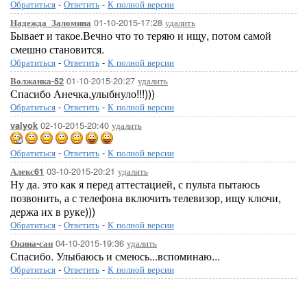
Обратиться
-
Ответить
-
К полной версии
01-10-2015-17:28
удалить
Надежда_Заломина
Бывает и такое.Вечно что то теряю и ищу, потом самой
смешно становится.
Обратиться
-
Ответить
-
К полной версии
01-10-2015-20:27
удалить
Волжанка-52
Спасибо Анечка,улыбнуло!!!)))
Обратиться
-
Ответить
-
К полной версии
02-10-2015-20:40
удалить
valyok
Обратиться
-
Ответить
-
К полной версии
03-10-2015-20:21
удалить
Алекс61
Ну да. это как я перед аттестацией, с пульта пытаюсь
позвонить, а с телефона включить телевизор, ищу ключи,
держа их в руке)))
Обратиться
-
Ответить
-
К полной версии
04-10-2015-19:36
удалить
Окина-сан
Спасибо. Улыбаюсь и смеюсь...вспоминаю...
Обратиться
-
Ответить
-
К полной версии