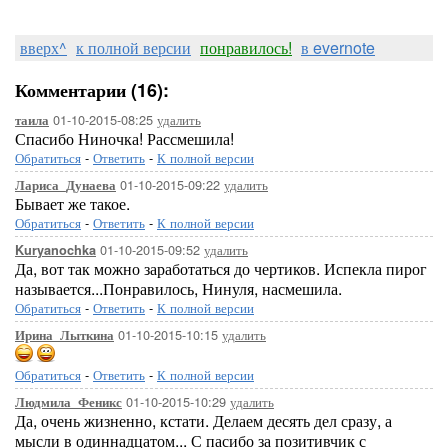
вверх^
к полной версии
понравилось!
в evernote
Комментарии (16):
01-10-2015-08:25
удалить
таила
Спасибо Ниночка! Рассмешила!
Обратиться
-
Ответить
-
К полной версии
01-10-2015-09:22
удалить
Лариса_Дунаева
Бывает же такое.
Обратиться
-
Ответить
-
К полной версии
01-10-2015-09:52
удалить
Kuryanochka
Да, вот так можно заработаться до чертиков. Испекла пирог
называется...Понравилось, Нинуля, насмешила.
Обратиться
-
Ответить
-
К полной версии
01-10-2015-10:15
удалить
Ирина_Лыткина
Обратиться
-
Ответить
-
К полной версии
01-10-2015-10:29
удалить
Людмила_Феникс
Да, очень жизненно, кстати. Делаем десять дел сразу, а
мысли в одиннадцатом... С пасибо за позитивчик с