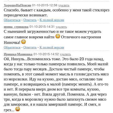
01-10-2015-12:58
удалить
ХорошоНаПенсии
Спасибо, бывает с каждым, особенно у меня такой стеклорез
периодически возникает.
Обратиться
-
Ответить
-
К полной версии
01-10-2015-14:31
удалить
ирина_стрижова
С нынешней загруженностью и не такое можем учудить
самое главное вовремя найти
Отличного настроения
Ниночка!
Обратиться
-
Ответить
-
К полной версии
01-10-2015-14:52
удалить
Иришка-Манюшка
Ой, Нинуль...Вспомнилось тоже. Это было 23 года назад,
когда у нас только-только памперсы появились. Моей малой
было тогда пару месяцев. Достала чистый памперс, чтобы
поменять, в этот самый момент мысль в голове:достать мясо
из морозилки. Иду на кухню, достаю мясо, оставляю там
памперс, и возвращаюсь к малой (памперс менять). А его-то
и нет. Я перерыла вверх дном все три комнаты, кухню,
ванную, балкон - нет. Взяла другой. Поменяла. А дня через
три, когда в морозилку нужно было запихнуть свежее мясо
для заморозки, я и нашла замерзший памперс. И смех, и
грех...