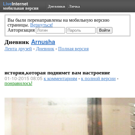
Live
Internet
Дневники
Личка
мобильная версия
Вы были перенаправлены на мобильную версию
страницы.
Вернуться!
Авторизация
Дневник
Arnusha
Лента друзей
-
Дневник
-
Полная версия
история,которая поднимет вам настроение
01-10-2015 08:05
к комментариям
-
к полной версии
-
понравилось!