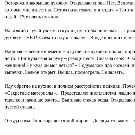
Осторожно закрываю духовку. Открываю снова. Нет. Вспоми
которые мне известны. Потом на автомате приходит: «Чёртик-
отдай. Тёте очень нужно».
На всякий случай ухожу из кухни, ну чтобы не мешать... При
духовку – НЕТ! Зачем-то иду к зеркалу... Вроде внешних изм
Набираю – веяние времени – в гугле «из духовки пропал пиро
не то. Щипнула себя за руку – реакция есть. Сказала себе: «Св
женщина! Ну куда он мог деться?» Подумалось про соседей, 
выпечки. Балкон открыт. Вышла, посмотрела. Не залезть.
Иду обратно на кухню, в полном расстройстве психики. Поч
«Секретные материалы»... Представляю инопланетян, жадно 
тарелке и начинаю ржать... Выпиваю стакан воды. Открываю 
пустой стакан.
Оттуда изумлённо таращится мой пирог... Дверцы-то рядом... А 