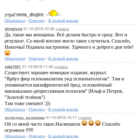
утра!:mms_drujim:
Обратиться
-
Ответить
-
К полной версии
01-10-2015-10:36
удалить
streglova
Да, такие мы женщины. Всё делаем быстро и сразу. Вот и
результат. Со мной вполне могло такое случиться. Спасибо,
Ниночка! Подняла настроение. Удачного и доброго дня тебе!
Обратиться
-
Ответить
-
К полной версии
01-10-2015-11:43
удалить
vata1951
Существует хорошее немецкое издание, журнал:
"Ярбух фюр психоаналитик унд психопатологик". Там и
упоминается шизофреническй бред, осложнённый
маниакально-депрессивным психозом" (Ильф и Петров,
"Золотой телёнок")
Там тоже смешно! :)))
Обратиться
-
Ответить
-
К полной версии
01-10-2015-12:17
удалить
медведева_валентина
Ой со мной часто такое.Насмешили
Спасибо
огромное !!!!!!
Обратиться
-
Ответить
-
К полной версии