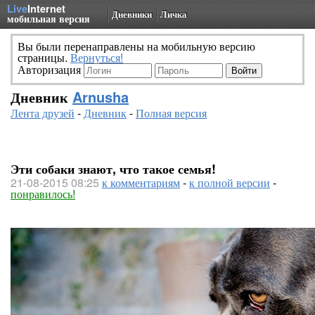
Live
Internet
Дневники
Личка
мобильная версия
Вы были перенаправлены на мобильную версию
страницы.
Вернуться!
Авторизация
Дневник
Arnusha
Лента друзей
-
Дневник
-
Полная версия
Эти собаки знают, что такое семья!
21-08-2015 08:25
к комментариям
-
к полной версии
-
понравилось!