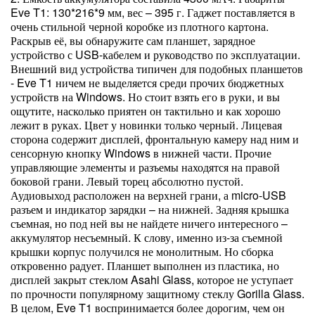
Eve T1: 130*216*9 мм, вес – 395 г. Гаджет поставляется в
очень стильной черной коробке из плотного картона.
Раскрыв её, вы обнаружите сам планшет, зарядное
устройство с USB-кабелем и руководство по эксплуатации.
Внешний вид устройства типичен для подобных планшетов
- Eve T1 ничем не выделяется среди прочих бюджетных
устройств на Windows. Но стоит взять его в руки, и вы
ощутите, насколько приятен он тактильно и как хорошо
лежит в руках. Цвет у новинки только черный. Лицевая
сторона содержит дисплей, фронтальную камеру над ним и
сенсорную кнопку Windows в нижней части. Прочие
управляющие элементы и разъемы находятся на правой
боковой грани. Левый торец абсолютно пустой.
Аудиовыход расположен на верхней грани, а micro-USB
разъем и индикатор зарядки – на нижней. Задняя крышка
съемная, но под ней вы не найдете ничего интересного –
аккумулятор несъемный. К слову, именно из-за съемной
крышки корпус получился не монолитным. Но сборка
откровенно радует. Планшет выполнен из пластика, но
дисплей закрыт стеклом Asahi Glass, которое не уступает
по прочности популярному защитному стеклу Gorilla Glass.
В целом, Eve T1 воспринимается более дорогим, чем он