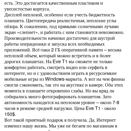
есть. Это достигается качественным пластиком и
увесистостью корпуса.
Дисплей неплохой, особенно если учесть бюджетность
планшета. Цветопередача реалистичная, неплохие углы
обзора. К сожалению, под прямыми солнечными лучами
экран «слепнет», и работать с ним становится невозможно.
Производительности начинки достаточно для шустрой
работы операционки и запуска всех необходимых
приложений. Всё-таки 2 ГБ оперативной памяти – весьма
неплохой объем, который можно встретить и в более
дорогих планшетах. На Eve T1 вы сможете не только
комфортно работать, смотреть видео или серфить в
интернете, но и с удовольствием играть в ресурсоемкие
мобильные игры из Windows-маркета. А вот на чем финны
смогли сэкономить, так это на акустике и камере. Оба этих
момента в планшете откровенно слабы. Но вы вряд ли
собирались много фотографировать планшетом. Зато
автономность находится на неплохом уровне – около 7-8
часов в режиме средней нагрузки. Цена Eve T1 - около
150$.
Вот такой приятный подарок я получила. Да, Интернет
изменил нашу жизнь. Мы уже не бегаем по магазинам в