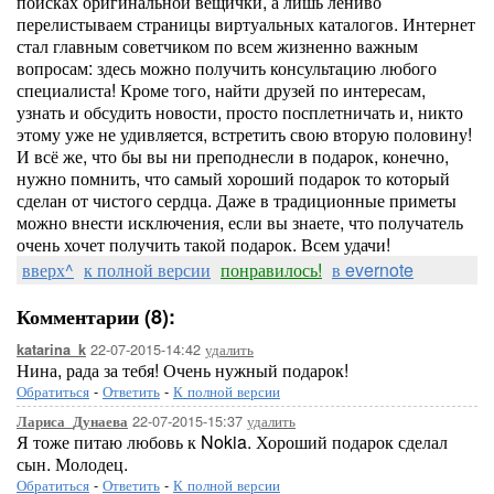
поисках оригинальной вещички, а лишь лениво
перелистываем страницы виртуальных каталогов. Интернет
стал главным советчиком по всем жизненно важным
вопросам: здесь можно получить консультацию любого
специалиста! Кроме того, найти друзей по интересам,
узнать и обсудить новости, просто посплетничать и, никто
этому уже не удивляется, встретить свою вторую половину!
И всё же, что бы вы ни преподнесли в подарок, конечно,
нужно помнить, что самый хороший подарок то который
сделан от чистого сердца. Даже в традиционные приметы
можно внести исключения, если вы знаете, что получатель
очень хочет получить такой подарок. Всем удачи!
вверх^
к полной версии
понравилось!
в evernote
Комментарии (8):
22-07-2015-14:42
удалить
katarina_k
Нина, рада за тебя! Очень нужный подарок!
Обратиться
-
Ответить
-
К полной версии
22-07-2015-15:37
удалить
Лариса_Дунаева
Я тоже питаю любовь к Nokia. Хороший подарок сделал
сын. Молодец.
Обратиться
-
Ответить
-
К полной версии