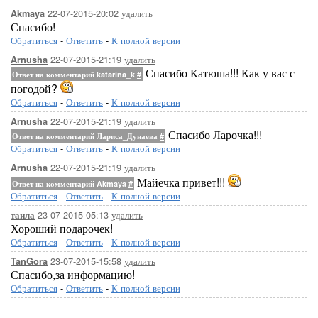
22-07-2015-20:02
удалить
Akmaya
Спасибо!
Обратиться
-
Ответить
-
К полной версии
22-07-2015-21:19
удалить
Arnusha
Спасибо Катюша!!! Как у вас с
Ответ на комментарий katarina_k
#
погодой?
Обратиться
-
Ответить
-
К полной версии
22-07-2015-21:19
удалить
Arnusha
Спасибо Ларочка!!!
Ответ на комментарий Лариса_Дунаева
#
Обратиться
-
Ответить
-
К полной версии
22-07-2015-21:19
удалить
Arnusha
Майечка привет!!!
Ответ на комментарий Akmaya
#
Обратиться
-
Ответить
-
К полной версии
23-07-2015-05:13
удалить
таила
Хороший подарочек!
Обратиться
-
Ответить
-
К полной версии
23-07-2015-15:58
удалить
TanGora
Спасибо,за информацию!
Обратиться
-
Ответить
-
К полной версии