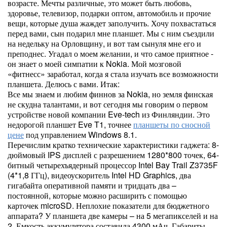
возрасте. Мечты различные, это может быть любовь,
здоровье, телевизор, подарки оптом, автомобиль и прочие
вещи, которые душа жаждет заполучить. Хочу похвастаться
перед вами, сын подарил мне планшет. Мы с ним съездили
на недельку на Орловщину, и вот там сынуля мне его и
преподнес. Угадал о моем желании, и что самое приятное -
он знает о моей симпатии к Nokia. Мой мозговой
«фитнесс» заработал, когда я стала изучать все возможности
планшета. Делюсь с вами. Итак:
Все мы знаем и любим финнов за Nokia, но земля финская
не скудна талантами, и вот сегодня мы говорим о первом
устройстве новой компании Eve-tech из Финляндии. Это
недорогой планшет Eve T1, точнее
планшеты по сносной
цене
под управлением Windows 8.1.
Перечислим кратко технические характеристики гаджета: 8-
дюймовый IPS дисплей с разрешением 1280*800 точек, 64-
битный четырехъядерный процессор Intel Bay Trail Z3735F
(4*1,8 ГГц), видеоускоритель Intel HD Graphics, два
гигабайта оперативной памяти и тридцать два –
постоянной, которые можно расширить с помощью
карточек microSD. Неплохие показатели для бюджетного
аппарата? У планшета две камеры – на 5 мегапикселей и на
2. Емкость аккумулятора составила 4300 мАч. Габариты