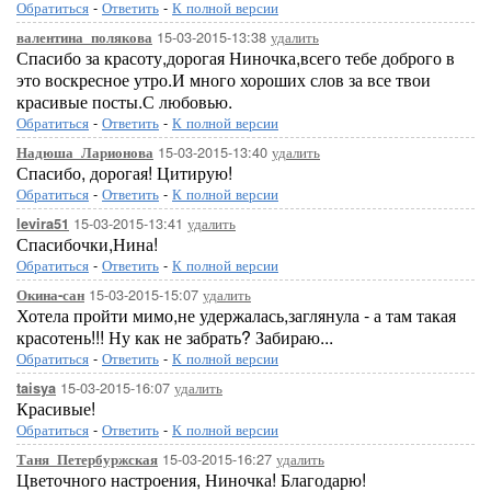
Обратиться
-
Ответить
-
К полной версии
15-03-2015-13:38
удалить
валентина_полякова
Спасибо за красоту,дорогая Ниночка,всего тебе доброго в
это воскресное утро.И много хороших слов за все твои
красивые посты.С любовью.
Обратиться
-
Ответить
-
К полной версии
15-03-2015-13:40
удалить
Надюша_Ларионова
Спасибо, дорогая! Цитирую!
Обратиться
-
Ответить
-
К полной версии
15-03-2015-13:41
удалить
levira51
Спасибочки,Нина!
Обратиться
-
Ответить
-
К полной версии
15-03-2015-15:07
удалить
Окина-сан
Хотела пройти мимо,не удержалась,заглянула - а там такая
красотень!!! Ну как не забрать? Забираю...
Обратиться
-
Ответить
-
К полной версии
15-03-2015-16:07
удалить
taisya
Красивые!
Обратиться
-
Ответить
-
К полной версии
15-03-2015-16:27
удалить
Таня_Петербуржская
Цветочного настроения, Ниночка! Благодарю!