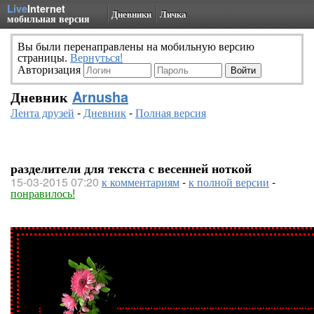
Live
Internet
Дневники
Личка
мобильная версия
Вы были перенаправлены на мобильную версию
страницы.
Вернуться!
Авторизация
Дневник
Arnusha
Лента друзей
-
Дневник
-
Полная версия
разделители для текста с весенней ноткой
15-03-2015 07:20
к комментариям
-
к полной версии
-
понравилось!