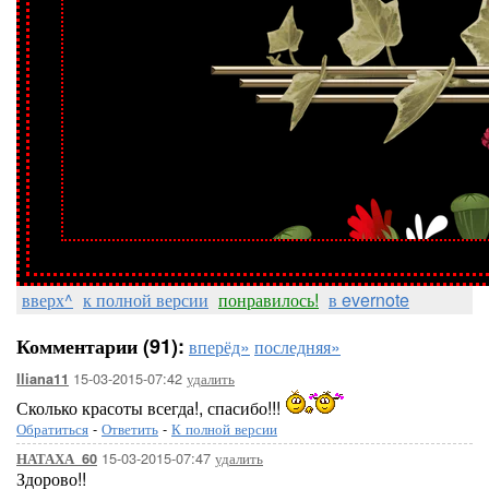
вверх^
к полной версии
понравилось!
в evernote
Комментарии (91):
вперёд»
последняя»
15-03-2015-07:42
удалить
Iliana11
Сколько красоты всегда!, спасибо!!!
Обратиться
-
Ответить
-
К полной версии
15-03-2015-07:47
удалить
НАТАХА_60
Здорово!!