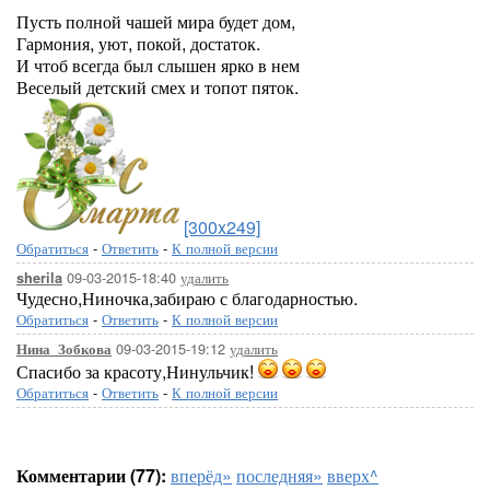
Пусть полной чашей мира будет дом,
Гармония, уют, покой, достаток.
И чтоб всегда был слышен ярко в нем
Веселый детский смех и топот пяток.
[300x249]
Обратиться
-
Ответить
-
К полной версии
09-03-2015-18:40
удалить
sherila
Чудесно,Ниночка,забираю с благодарностью.
Обратиться
-
Ответить
-
К полной версии
09-03-2015-19:12
удалить
Нина_Зобкова
Спасибо за красоту,Нинульчик!
Обратиться
-
Ответить
-
К полной версии
Комментарии (77):
вперёд»
последняя»
вверх^