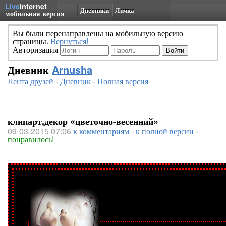
Live
Internet
Дневники
Личка
мобильная версия
Вы были перенаправлены на мобильную версию
страницы.
Вернуться!
Авторизация
Дневник
Arnusha
Лента друзей
-
Дневник
-
Полная версия
клипарт,декор «цветочно-весенний»
09-03-2015 07:06
к комментариям
-
к полной версии
-
понравилось!