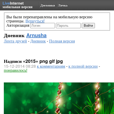
Live
Internet
Дневники
Личка
мобильная версия
Вы были перенаправлены на мобильную версию
страницы.
Вернуться!
Авторизация
Дневник
Arnusha
Лента друзей
-
Дневник
-
Полная версия
Надписи «2015» png gif jpg
15-12-2014 08:28
к комментариям
-
к полной версии
-
понравилось!