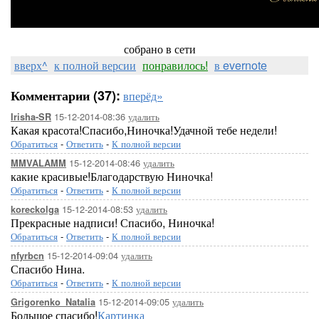
собрано в сети
вверх^
к полной версии
понравилось!
в evernote
Комментарии (37):
вперёд»
15-12-2014-08:36
удалить
Irisha-SR
Какая красота!Спасибо,Ниночка!Удачной тебе недели!
Обратиться
-
Ответить
-
К полной версии
15-12-2014-08:46
удалить
MMVALAMM
какие красивые!Благодарствую Ниночка!
Обратиться
-
Ответить
-
К полной версии
15-12-2014-08:53
удалить
koreckolga
Прекрасные надписи! Спасибо, Ниночка!
Обратиться
-
Ответить
-
К полной версии
15-12-2014-09:04
удалить
nfyrbcn
Спасибо Нина.
Обратиться
-
Ответить
-
К полной версии
15-12-2014-09:05
удалить
Grigorenko_Natalia
Большое спасибо!
Картинка