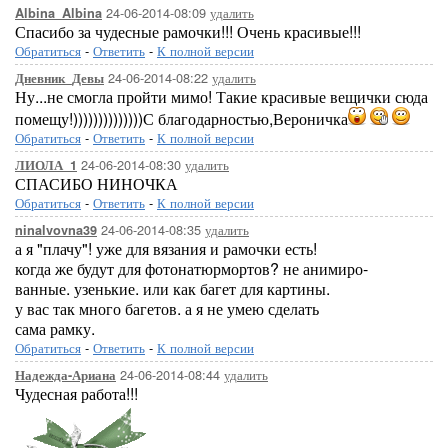
24-06-2014-08:09
удалить
Albina_Albina
Спасибо за чудесные рамочки!!! Очень красивые!!!
Обратиться
-
Ответить
-
К полной версии
24-06-2014-08:22
удалить
Дневник_Девы
Ну...не смогла пройти мимо! Такие красивые вещички сюда
помещу!))))))))))))))С благодарностью,Вероничка
Обратиться
-
Ответить
-
К полной версии
24-06-2014-08:30
удалить
ЛИОЛА_1
СПАСИБО НИНОЧКА
Обратиться
-
Ответить
-
К полной версии
24-06-2014-08:35
удалить
ninalvovna39
а я "плачу"! уже для вязания и рамочки есть!
когда же будут для фотонатюрмортов? не анимиро-
ванные. узенькие. или как багет для картины.
у вас так много багетов. а я не умею сделать
сама рамку.
Обратиться
-
Ответить
-
К полной версии
24-06-2014-08:44
удалить
Надежда-Ариана
Чудесная работа!!!
...Здесь будет ва