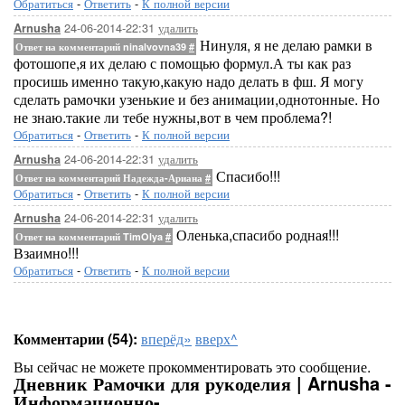
Обратиться
-
Ответить
-
К полной версии
24-06-2014-22:31
удалить
Arnusha
Нинуля, я не делаю рамки в
Ответ на комментарий ninalvovna39
#
фотошопе,я их делаю с помощью формул.А ты как раз
просишь именно такую,какую надо делать в фш. Я могу
сделать рамочки узенькие и без анимации,однотонные. Но
не знаю.такие ли тебе нужны,вот в чем проблема?!
Обратиться
-
Ответить
-
К полной версии
24-06-2014-22:31
удалить
Arnusha
Спасибо!!!
Ответ на комментарий Надежда-Ариана
#
Обратиться
-
Ответить
-
К полной версии
24-06-2014-22:31
удалить
Arnusha
Оленька,спасибо родная!!!
Ответ на комментарий TimOlya
#
Взаимно!!!
Обратиться
-
Ответить
-
К полной версии
Комментарии (54):
вперёд»
вверх^
Вы сейчас не можете прокомментировать это сообщение.
Дневник Рамочки для рукоделия | Arnusha -
...Здесь будет ва
Информационно-