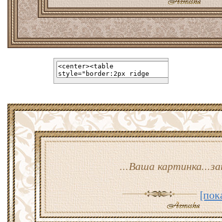
...Ваша картинка...за
[пок