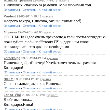
29-05-2014-19:13
удалить
Юляшка_гречанка
Нинульчик, спасибо за рамочки. Мой любимый тон.
Обратиться
-
Ответить
-
К полной версии
29-05-2014-19:43
удалить
Prudent
Доброго вечера, Ниночка, очень нежные все!)
Обратиться
-
Ответить
-
К полной версии
29-05-2014-20:00
удалить
Морянка
СОЛНЫШКО,всё очень прекрасно,а твои посты-загляденье-
пожалуйста,люби нас!!!твоих ПЧ и дари нам такое
наслаждение....это для нас необходимо
Обратиться
-
Ответить
-
К полной версии
29-05-2014-21:34
удалить
koreckolga
Ниночка, добрый вечер! У тебя замечательные рамочки!
Благодарю!
Обратиться
-
Ответить
-
К полной версии
29-05-2014-21:42
удалить
ЛККМ
Очень нежные рамочки, Ниночка!
Обратиться
-
Ответить
-
К полной версии
29-05-2014-22:08
удалить
Larisa_Vini
Любимые тона...
Благодарю,Нина!
Обратиться
-
Ответить
-
К полной версии