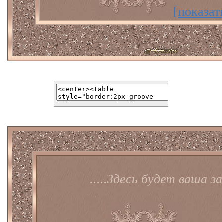
[показат
.....Здесь будет ваша за