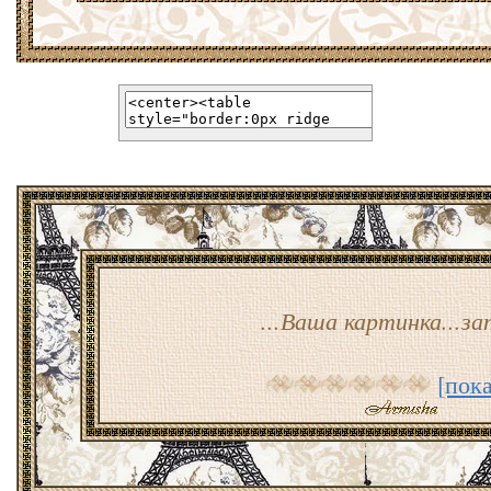
...Ваша картинка...зап
[пока