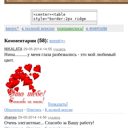
вверх^
к полной версии
понравилось!
в evernote
Комментарии (58):
вперёд»
29-05-2014-14:55
удалить
NIKALATA
Нина...........у меня глаза разбежались - это мой любимый
цвет.
[показать]
Обратиться
-
Ответить
-
К полной версии
29-05-2014-14:56
удалить
zhanso
Очень элегантные... Спасибо за Вашу работу!
Обратиться
-
Ответить
-
К полной версии