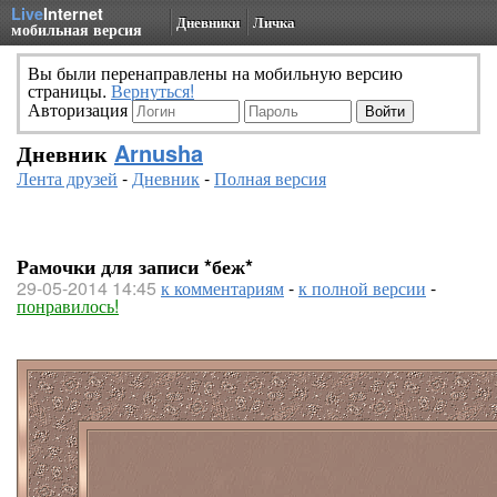
Live
Internet
Дневники
Личка
мобильная версия
Вы были перенаправлены на мобильную версию
страницы.
Вернуться!
Авторизация
Дневник
Arnusha
Лента друзей
-
Дневник
-
Полная версия
Рамочки для записи *беж*
29-05-2014 14:45
к комментариям
-
к полной версии
-
понравилось!