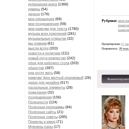
кулинарная книга
(1366)
кумиры
(54)
личное
(176)
мои обращения
(69)
Рубрики:
мои ра
мои поздравления
(59)
рамочк
мои рамочки для текста
(1780)
рамочк
музыка всех поколений
(281)
музыкальные открытки
(32)
мы помним
(61)
Процитировано
17 раз
мысли вслух
(203)
Понравилось:
99 поль
новости и политика
(111)
новый год и рождество
(242)
обои для рабочего стола
(203)
общество
(397)
они хотят жить
(58)
рамочки 'фон желтый оранжевый'
(26)
Комментироват
декор для дизайна
(517)
пасхальные элементы
(28)
пожелания
(32)
поздравления
(156)
Полезности
(124)
Полезные программы
(84)
Полезные сайты
(21)
Полезные советы
(285)
Приколы и юмор
(71)
Мужчины,пары
(17)