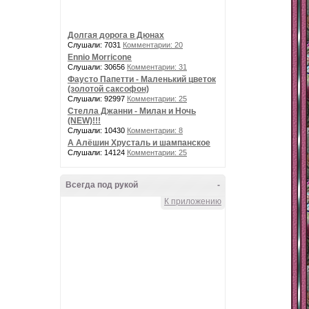
Долгая дорога в Дюнах
Слушали: 7031
Комментарии: 20
Ennio Morricone
Слушали: 30656
Комментарии: 31
Фаусто Папетти - Маленький цветок
(золотой саксофон)
Слушали: 92997
Комментарии: 25
Стелла Джанни - Милан и Ночь
(NEW)!!!
Слушали: 10430
Комментарии: 8
А Алёшин Хрусталь и шампанское
Слушали: 14124
Комментарии: 25
Всегда под рукой
-
К приложению