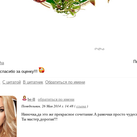
П
ha
пасибо за оценку!!!
ь
С цитатой
В цитатник
Обратиться по имени
be-ll
обратиться по имени
Понедельник, 26 Мая 2014 г. 14:48 (
ссылка
)
Ниночка,да это же прекрасное сочетание.А рамочки просто чудес
Ты мастер,дорогая!!!