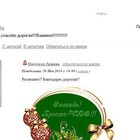
П
ha
пасибо дорогая!!!Взаимно!!!!!!!!!!!!
ь
С цитатой
В цитатник
Обратиться по имени
Надежда-Ариана
обратиться по имени
Понедельник, 26 Мая 2014 г. 14:48 (
ссылка
)
Роскошно!! Благодарю дорогая!!