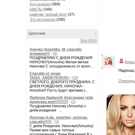
Худ.галерея
(369)
ЦВЕТЫ
(346)
рамочки 'черный фон'
(37)
Это интересно
(290)
Цитатник
-
Все (824)
Анечка (Anushka_M, спасибо
огромное!!!
-
(4)
ПОЗДРАВЛЯЮ С ДНЕМ РОЖДЕНИЯ
Arnus
НИНОЧКУ!(Arnusha) Милая милая
Ниночка! С опозданием,но от всего ...
Надюша,с
Спасибо от души
TAISA_ANDRYEVEVA!
-
(10)
Ответит
СВЕТЛОГО, ДОБРОГО ПРАЗДНИКА, С
ДНЕМ РОЖДЕНИЯ, НИНОЧКА -
Arnusha!!! Пусть будет крепким з...
Любочка (laplared), благодарю тебя
подружка моя!!!!!!!!!!!
-
(2)
Поздравляю Ниночку (Arnusha) с
днём рождения ...
Лолочка (Lola_malvina), золотце,
спасибо!!!!!!
-
(3)
С днём Рождения, Ниночка!(Аrnusha)
Прими мои самые теплые
поздравления с Днем Рождения! В э...