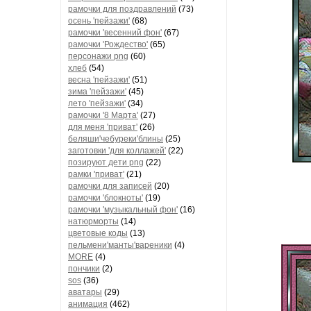
рамочки для поздравлений
(73)
осень 'пейзажи'
(68)
рамочки 'весенний фон'
(67)
рамочки 'Рождество'
(65)
персонажи png
(60)
хлеб
(54)
весна 'пейзажи'
(51)
зима 'пейзажи'
(45)
лето 'пейзажи'
(34)
рамочки '8 Марта'
(27)
для меня 'приват'
(26)
беляши'чебуреки'блины
(25)
заготовки 'для коллажей'
(22)
позируют дети png
(22)
рамки 'приват'
(21)
рамочки для записей
(20)
рамочки 'блокноты'
(19)
рамочки 'музыкальный фон'
(16)
натюрморты
(14)
цветовые коды
(13)
пельмени'манты'вареники
(4)
MORE
(4)
пончики
(2)
sos
(36)
аватары
(29)
анимация
(462)