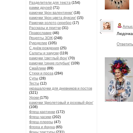
Разделители для текста
(154)
рамки друзей
(71)
рамочки 'фон валентинки'
(18)
рамочки 'фон цвета фуксии'
(15)
Рамочки-золото,серебро
(17)
Arnus
Рассказы и притчи
(31)
Православие
(46)
Людочка,с
Рецепты ЗОЖ
(248)
Рукоделие
(105)
Ответит
С днём рождения
(25)
Салаты и закуски
(119)
рамочки 'светлый фон'
(70)
рамочки 'синие голубые'
(109)
Смайлики
(89)
Стихи и проза
(284)
Супы
(28)
Тесты
(12)
украшалочки для дневников и постов
(321)
Уроки
(175)
рамочки 'фиолетовый и розовый фон'
(108)
Флеш-картинки
(172)
Флеш-часики
(202)
Флеш-плееры
(47)
Флора и фауна
(65)
Фоны текстуры
(231)