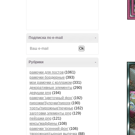
Подписка по e-mail
-
Рубрики
-
рамочки для постов
(1061)
рамочки бордюрные
(393)
мои рамочки с коллажом
(331)
декоративные элементы
(290)
девушки png
(194)
рамочки 'цветочный фон'
(192)
пирожки'булочки'пироги
(190)
торты'пирожные'печенье
(162)
заготовки,элементы png
(129)
пейзажи png
(121)
кексы'маффины
(108)
рамочки 'осенний фон'
(106)
творожная/сырная выпечка
(88)