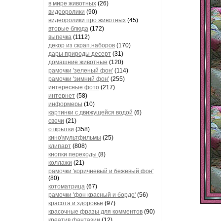
в мире животных
(26)
видеоролики
(90)
видеоролики про животных
(45)
вторые блюда
(172)
выпечка
(1112)
декор из скрап.наборов
(170)
дары природы десерт
(31)
домашние животные
(120)
рамочки 'зеленый фон'
(114)
рамочки 'зимний фон'
(255)
интересные фото
(217)
интернет
(58)
информеры
(10)
картинки с движущейся водой
(6)
свечи
(21)
открытки
(358)
кино'мультфильмы
(25)
клипарт
(808)
кнопки переходы
(8)
коллажи
(21)
рамочки 'коричневый и бежевый фон'
(80)
котоматрица
(67)
рамочки 'фон красный и бордо'
(56)
красота и здоровье
(97)
красочные фразы для комментов
(90)
креатив,фантазии
(12)