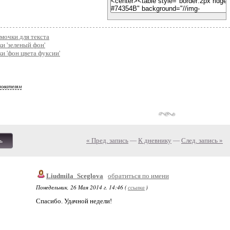
мочки для текста
и 'зеленый фон'
и 'фон цвета фуксии'
зователям
« Пред. запись
—
К дневнику
—
След. запись »
ь
Liudmila_Sceglova
обратиться по имени
Понедельник, 26 Мая 2014 г. 14:46 (
ссылка
)
Спасибо. Удачной недели!