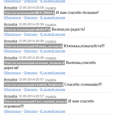
Обратиться
-
Ответить
-
К полной версии
12-05-2014-20:55
удалить
...Здесь будет ва
Arnusha
И вам спасибо большое!
Ответ на комментарий MILYI_DRUG
#
Обратиться
-
Ответить
-
К полной версии
12-05-2014-20:56
удалить
Arnusha
Валюш,на радость!
Ответ на комментарий valniko77
#
Обратиться
-
Ответить
-
К полной версии
12-05-2014-20:56
удалить
Arnusha
Юленька,пожалуйста!!!
Ответ на комментарий Юляшка_гречанка
#
Обратиться
-
Ответить
-
К полной версии
12-05-2014-20:56
удалить
Arnusha
Валюша,спасибо
Ответ на комментарий валентина_полякова
#
дорогая!
Обратиться
-
Ответить
-
К полной версии
12-05-2014-20:57
удалить
Arnusha
Спасибо солнышко!!!
Ответ на комментарий Liudmila_Sceglova
#
Обратиться
-
Ответить
-
К полной версии
...Здесь будет ва
12-05-2014-20:57
удалить
Arnusha
И вам спасибо
Ответ на комментарий Свет_утренней_звезды
#
огромное!!!
Обратиться
-
Ответить
-
К полной версии