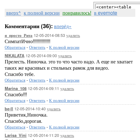
вверх^
к полной версии
понравилось!
в evernote
Комментарии (36):
вперёд»
12-05-2014-08:53
удалить
я_просто_Рита
СимпатИчно!!!!!!!!!!!!!!
Обратиться
-
Ответить
-
К полной версии
...Здесь будет ва
12-05-2014-09:00
удалить
NIKALATA
Прелесть. Ниночка. это то что часто надо. А еще не хватает
таких же красивых и стильных рамок для видео.
Спасибо тебе.
Обратиться
-
Ответить
-
К полной версии
12-05-2014-09:11
удалить
Marina_108
Спасибо!!!
Обратиться
-
Ответить
-
К полной версии
12-05-2014-10:40
удалить
be-ll
Приветик,Ниночка.
Спасибо,дорогая.
Обратиться
-
Ответить
-
К полной версии
12-05-2014-11:20
удалить
Larisa_Vini