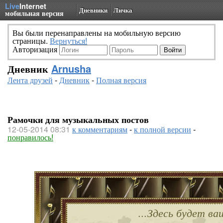
Live
Internet
Дневники
Личка
мобильная версия
Вы были перенаправлены на мобильную версию
страницы.
Вернуться!
Авторизация
Дневник
Arnusha
Лента друзей
-
Дневник
-
Полная версия
Рамочки для музыкальных постов
12-05-2014 08:31
к комментариям
-
к полной версии
-
понравилось!
...Здесь будет ва