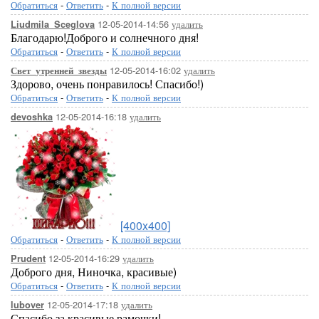
Обратиться
-
Ответить
-
К полной версии
12-05-2014-14:56
удалить
Liudmila_Sceglova
Благодарю!Доброго и солнечного дня!
Обратиться
-
Ответить
-
К полной версии
12-05-2014-16:02
удалить
Свет_утренней_звезды
Здорово, очень понравилось! Спасибо!)
Обратиться
-
Ответить
-
К полной версии
12-05-2014-16:18
удалить
devoshka
...Здесь будет ва
[400x400]
Обратиться
-
Ответить
-
К полной версии
12-05-2014-16:29
удалить
Prudent
Доброго дня, Ниночка, красивые)
Обратиться
-
Ответить
-
К полной версии
12-05-2014-17:18
удалить
lubover
Спасибо за красивые рамочки!