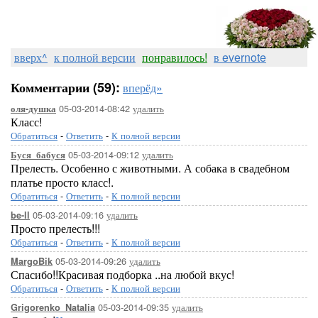
вверх^
к полной версии
понравилось!
в evernote
Комментарии (59):
вперёд»
05-03-2014-08:42
удалить
оля-душка
Класс!
Обратиться
-
Ответить
-
К полной версии
05-03-2014-09:12
удалить
Буся_бабуся
Прелесть. Особенно с животными. А собака в свадебном
платье просто класс!.
Обратиться
-
Ответить
-
К полной версии
05-03-2014-09:16
удалить
be-ll
Просто прелесть!!!
Обратиться
-
Ответить
-
К полной версии
05-03-2014-09:26
удалить
MargoBik
Спасибо!!Красивая подборка ..на любой вкус!
Обратиться
-
Ответить
-
К полной версии
05-03-2014-09:35
удалить
Grigorenko_Natalia