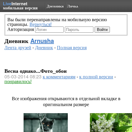
Live
Internet
Дневники
Личка
мобильная версия
Вы были перенаправлены на мобильную версию
страницы.
Вернуться!
Авторизация
Дневник
Arnusha
Лента друзей
-
Дневник
-
Полная версия
Весна однако...Фото_обои
05-03-2014 08:23
к комментариям
-
к полной версии
-
понравилось!
Все изображения открываются в отдельной вкладке в
оригинальном размере