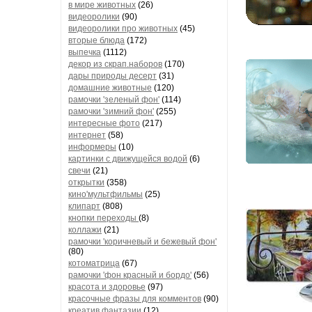
в мире животных
(26)
видеоролики
(90)
видеоролики про животных
(45)
вторые блюда
(172)
выпечка
(1112)
декор из скрап.наборов
(170)
дары природы десерт
(31)
домашние животные
(120)
рамочки 'зеленый фон'
(114)
рамочки 'зимний фон'
(255)
интересные фото
(217)
интернет
(58)
информеры
(10)
картинки с движущейся водой
(6)
свечи
(21)
открытки
(358)
кино'мультфильмы
(25)
клипарт
(808)
кнопки переходы
(8)
коллажи
(21)
рамочки 'коричневый и бежевый фон'
(80)
котоматрица
(67)
рамочки 'фон красный и бордо'
(56)
красота и здоровье
(97)
красочные фразы для комментов
(90)
креатив,фантазии
(12)