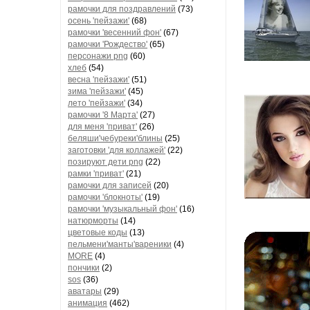
рамочки для поздравлений
(73)
осень 'пейзажи'
(68)
рамочки 'весенний фон'
(67)
рамочки 'Рождество'
(65)
персонажи png
(60)
хлеб
(54)
весна 'пейзажи'
(51)
зима 'пейзажи'
(45)
лето 'пейзажи'
(34)
рамочки '8 Марта'
(27)
для меня 'приват'
(26)
беляши'чебуреки'блины
(25)
заготовки 'для коллажей'
(22)
позируют дети png
(22)
рамки 'приват'
(21)
рамочки для записей
(20)
рамочки 'блокноты'
(19)
рамочки 'музыкальный фон'
(16)
натюрморты
(14)
цветовые коды
(13)
пельмени'манты'вареники
(4)
MORE
(4)
пончики
(2)
sos
(36)
аватары
(29)
анимация
(462)