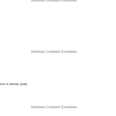
Ответить
С цитатой
В цитатник
огу к твоему дому .
Ответить
С цитатой
В цитатник