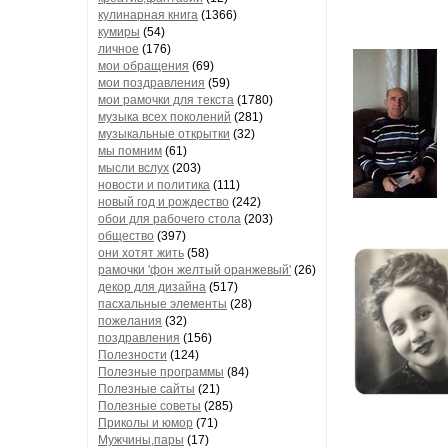
кулинарная книга
(1366)
кумиры
(54)
личное
(176)
мои обращения
(69)
мои поздравления
(59)
мои рамочки для текста
(1780)
музыка всех поколений
(281)
музыкальные открытки
(32)
мы помним
(61)
мысли вслух
(203)
новости и политика
(111)
новый год и рождество
(242)
обои для рабочего стола
(203)
общество
(397)
они хотят жить
(58)
рамочки 'фон желтый оранжевый'
(26)
декор для дизайна
(517)
пасхальные элементы
(28)
пожелания
(32)
поздравления
(156)
Полезности
(124)
Полезные программы
(84)
Полезные сайты
(21)
Полезные советы
(285)
Приколы и юмор
(71)
Мужчины,пары
(17)