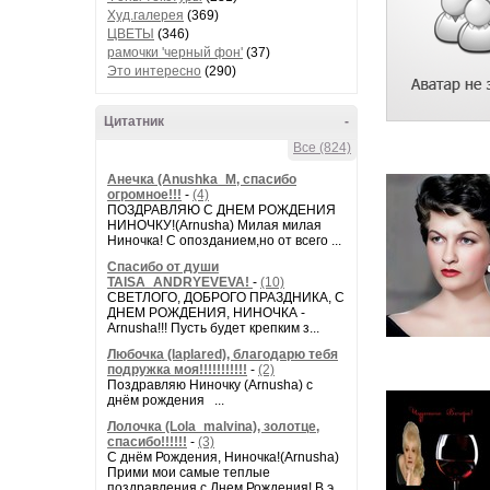
Худ.галерея
(369)
ЦВЕТЫ
(346)
рамочки 'черный фон'
(37)
Это интересно
(290)
Цитатник
-
Все (824)
Анечка (Anushka_M, спасибо
огромное!!!
-
(4)
ПОЗДРАВЛЯЮ С ДНЕМ РОЖДЕНИЯ
НИНОЧКУ!(Arnusha) Милая милая
Ниночка! С опозданием,но от всего ...
Спасибо от души
TAISA_ANDRYEVEVA!
-
(10)
СВЕТЛОГО, ДОБРОГО ПРАЗДНИКА, С
ДНЕМ РОЖДЕНИЯ, НИНОЧКА -
Arnusha!!! Пусть будет крепким з...
Любочка (laplared), благодарю тебя
подружка моя!!!!!!!!!!!
-
(2)
Поздравляю Ниночку (Arnusha) с
днём рождения ...
Лолочка (Lola_malvina), золотце,
спасибо!!!!!!
-
(3)
С днём Рождения, Ниночка!(Аrnusha)
Прими мои самые теплые
поздравления с Днем Рождения! В э...