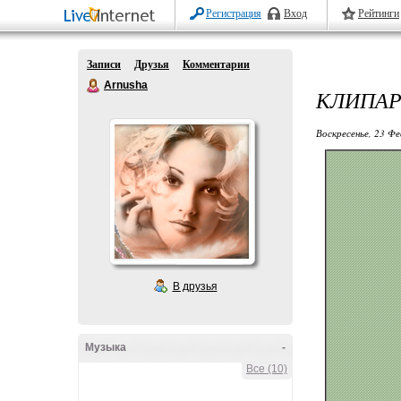
Регистрация
Вход
Рейтинги
Записи
Друзья
Комментарии
Arnusha
КЛИПАР
Воскресенье, 23 Фе
В друзья
Музыка
-
Все (10)