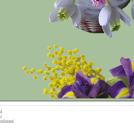
Ы
рт
'пейзажи'