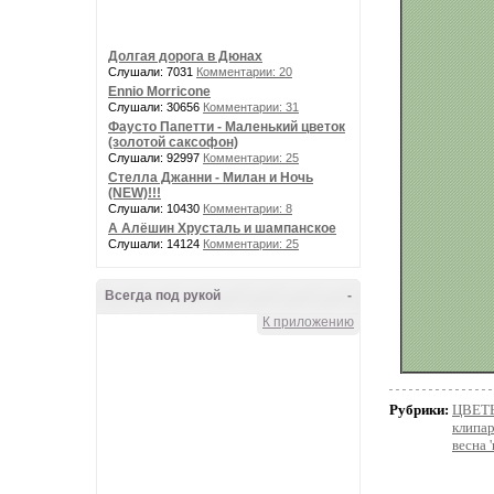
Долгая дорога в Дюнах
Слушали: 7031
Комментарии: 20
Ennio Morricone
Слушали: 30656
Комментарии: 31
Фаусто Папетти - Маленький цветок
(золотой саксофон)
Слушали: 92997
Комментарии: 25
Стелла Джанни - Милан и Ночь
(NEW)!!!
Слушали: 10430
Комментарии: 8
А Алёшин Хрусталь и шампанское
Слушали: 14124
Комментарии: 25
Всегда под рукой
-
К приложению
Рубрики:
ЦВЕТ
клипа
весна 