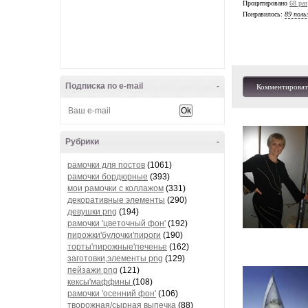
Процитировано
68 раз
Понравилось:
89 поль
Подписка по e-mail
-
Комментироват
Рубрики
-
рамочки для постов
(1061)
рамочки бордюрные
(393)
мои рамочки с коллажом
(331)
декоративные элементы
(290)
девушки png
(194)
рамочки 'цветочный фон'
(192)
пирожки'булочки'пироги
(190)
торты'пирожные'печенье
(162)
заготовки,элементы png
(129)
пейзажи png
(121)
кексы'маффины
(108)
рамочки 'осенний фон'
(106)
творожная/сырная выпечка
(88)