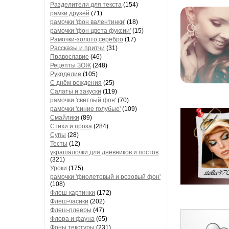
Разделители для текста
(154)
рамки друзей
(71)
рамочки 'фон валентинки'
(18)
рамочки 'фон цвета фуксии'
(15)
Рамочки-золото,серебро
(17)
Рассказы и притчи
(31)
Православие
(46)
Рецепты ЗОЖ
(248)
Рукоделие
(105)
С днём рождения
(25)
Салаты и закуски
(119)
рамочки 'светлый фон'
(70)
рамочки 'синие голубые'
(109)
Смайлики
(89)
Стихи и проза
(284)
Супы
(28)
Тесты
(12)
украшалочки для дневников и постов
(321)
Уроки
(175)
рамочки 'фиолетовый и розовый фон'
(108)
Флеш-картинки
(172)
Флеш-часики
(202)
Флеш-плееры
(47)
Флора и фауна
(65)
Фоны текстуры
(231)