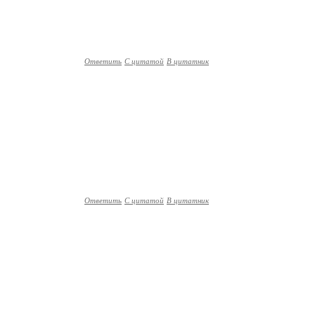
Ответить
С цитатой
В цитатник
Ответить
С цитатой
В цитатник