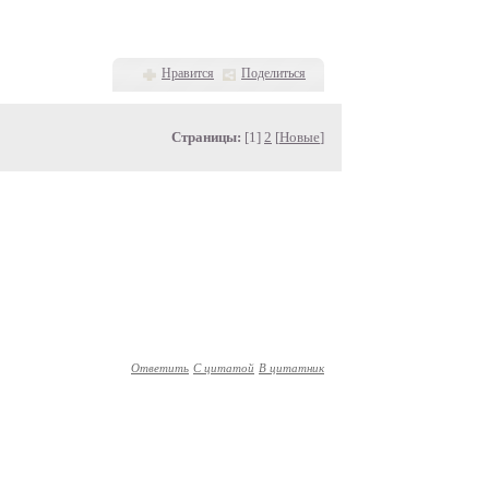
Нравится
Поделиться
Страницы:
[1]
2
[
Новые
]
Ответить
С цитатой
В цитатник