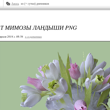
Авось
из (+ сутки) дневников
Т МИМОЗЫ ЛАНДЫШИ PNG
враля 2014 г. 08:56
+ в цитатник