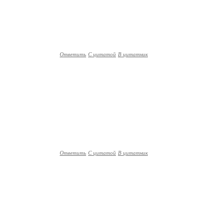
Ответить
С цитатой
В цитатник
Ответить
С цитатой
В цитатник