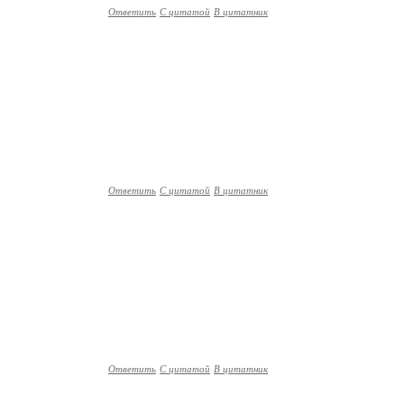
Ответить
С цитатой
В цитатник
Ответить
С цитатой
В цитатник
Ответить
С цитатой
В цитатник