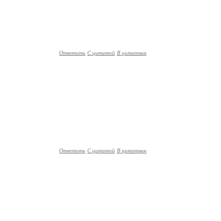
Ответить
С цитатой
В цитатник
Ответить
С цитатой
В цитатник