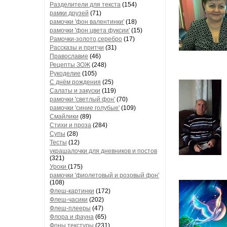
Разделители для текста
(154)
рамки друзей
(71)
рамочки 'фон валентинки'
(18)
рамочки 'фон цвета фуксии'
(15)
Рамочки-золото,серебро
(17)
Рассказы и притчи
(31)
Православие
(46)
Рецепты ЗОЖ
(248)
Рукоделие
(105)
С днём рождения
(25)
Салаты и закуски
(119)
рамочки 'светлый фон'
(70)
рамочки 'синие голубые'
(109)
Смайлики
(89)
Стихи и проза
(284)
Супы
(28)
Тесты
(12)
украшалочки для дневников и постов
(321)
Уроки
(175)
рамочки 'фиолетовый и розовый фон'
(108)
Флеш-картинки
(172)
Флеш-часики
(202)
Флеш-плееры
(47)
Флора и фауна
(65)
Фоны текстуры
(231)