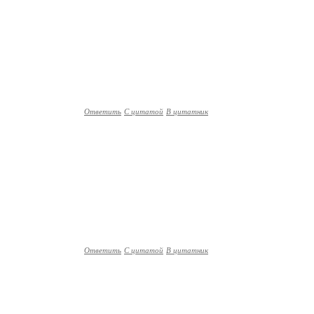
Ответить
С цитатой
В цитатник
Ответить
С цитатой
В цитатник