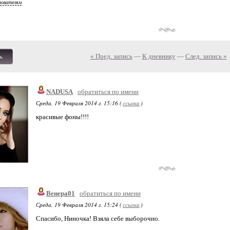
зователям
« Пред. запись
—
К дневнику
—
След. запись »
ь
NADUSA
обратиться по имени
Среда, 19 Февраля 2014 г. 15:16 (
ссылка
)
красивые фоны!!!!
Венера01
обратиться по имени
Среда, 19 Февраля 2014 г. 15:24 (
ссылка
)
Спасибо, Ниночка! Взяла себе выборочно.