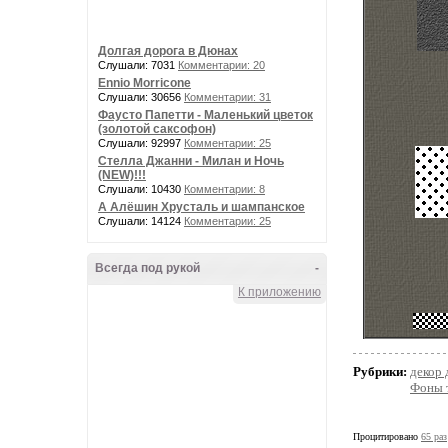
Долгая дорога в Дюнах
Слушали: 7031
Комментарии: 20
Ennio Morricone
Слушали: 30656
Комментарии: 31
Фаусто Папетти - Маленький цветок
(золотой саксофон)
Слушали: 92997
Комментарии: 25
Стелла Джанни - Милан и Ночь
(NEW)!!!
Слушали: 10430
Комментарии: 8
А Алёшин Хрусталь и шампанское
Слушали: 14124
Комментарии: 25
Всегда под рукой
-
К приложению
Рубрики:
декор 
Фоны 
Процитировано
65 раз