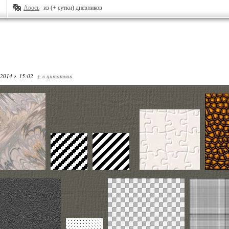
Авось
из (+ сутки) дневников
2014 г. 15:02
+ в цитатник