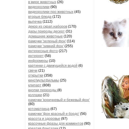
в мире животных
(26)
видеоролики
(90)
видеоролики про животных
(45)
вторые блюда
(172)
выпечка
(1112)
декор из скрап.наборов
(170)
дары природы десерт
(31)
домашние животные
(120)
рамочки 'зеленый фон'
(114)
рамочки 'зимний фон'
(255)
интересные фото
(217)
интернет
(58)
информеры
(10)
картинки с движущейся водой
(6)
свечи
(21)
открытки
(358)
кино'мультфильмы
(25)
клипарт
(808)
кнопки переходы
(8)
коллажи
(21)
рамочки 'коричневый и бежевый фон'
(80)
котоматрица
(67)
рамочки 'фон красный и бордо'
(56)
красота и здоровье
(97)
красочные фразы для комментов
(90)
креатив,фантазии
(12)