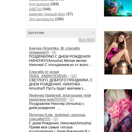
Худ.галерея
(369)
ЦВЕТЫ
(346)
рамочки 'черный фон'
(37)
Это интересно
(290)
Цитатник
-
Все (824)
Анечка (Anushka_M, спасибо
огромное!!!
-
(4)
ПОЗДРАВЛЯЮ С ДНЕМ РОЖДЕНИЯ
НИНОЧКУ!(Arnusha) Милая милая
Ниночка! С опозданием,но от всего ...
Спасибо от души
TAISA_ANDRYEVEVA!
-
(10)
СВЕТЛОГО, ДОБРОГО ПРАЗДНИКА, С
ДНЕМ РОЖДЕНИЯ, НИНОЧКА -
Arnusha!!! Пусть будет крепким з...
Любочка (laplared), благодарю тебя
подружка моя!!!!!!!!!!!
-
(2)
Поздравляю Ниночку (Arnusha) с
днём рождения ...
Лолочка (Lola_malvina), золотце,
спасибо!!!!!!
-
(3)
С днём Рождения, Ниночка!(Аrnusha)
Прими мои самые теплые
поздравления с Днем Рождения! В э...