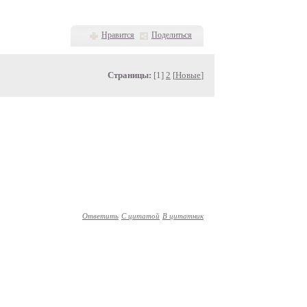
Нравится
Поделиться
Страницы:
[1]
2
[
Новые
]
Ответить
С цитатой
В цитатник