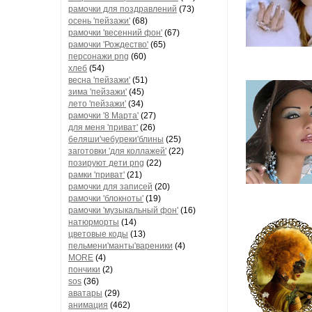
рамочки для поздравлений
(73)
осень 'пейзажи'
(68)
рамочки 'весенний фон'
(67)
рамочки 'Рождество'
(65)
персонажи png
(60)
хлеб
(54)
весна 'пейзажи'
(51)
зима 'пейзажи'
(45)
лето 'пейзажи'
(34)
рамочки '8 Марта'
(27)
для меня 'приват'
(26)
беляши'чебуреки'блины
(25)
заготовки 'для коллажей'
(22)
позируют дети png
(22)
рамки 'приват'
(21)
рамочки для записей
(20)
рамочки 'блокноты'
(19)
рамочки 'музыкальный фон'
(16)
натюрморты
(14)
цветовые коды
(13)
пельмени'манты'вареники
(4)
MORE
(4)
пончики
(2)
sos
(36)
аватары
(29)
анимация
(462)