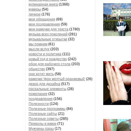
кулинарная книга
(1366)
кумиры
(54)
личное
(176)
мои обращения
(69)
мои поздравления
(59)
мои рамочки для текста
(1780)
музыка всех поколений
(281)
музыкальные открытки
(32)
мы помним
(61)
мысли вслух
(203)
новости и политика
(111)
новый год и рождество
(242)
обои для рабочего стола
(203)
общество
(397)
они хотят жить
(58)
рамочки 'фон желтый оранжевый'
(26)
декор для дизайна
(517)
пасхальные элементы
(28)
пожелания
(32)
поздравления
(156)
Полезности
(124)
Полезные программы
(84)
Полезные сайты
(21)
Полезные советы
(285)
Приколы и юмор
(71)
Мужчины,пары
(17)