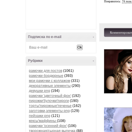
Понравилось:
74 поль
Комментироват
Подписка по e-mail
-
Рубрики
-
рамочки для постов
(1061)
рамочки бордюрные
(393)
мои рамочки с коллажом
(331)
декоративные элементы
(290)
девушки png
(194)
рамочки 'цветочный фон'
(192)
пирожки'булочки'пироги
(190)
торты'пирожные'печенье
(162)
заготовки,элементы png
(129)
пейзажи png
(121)
кексы'маффины
(108)
рамочки 'осенний фон'
(106)
творожная/сырная выпечка
(88)