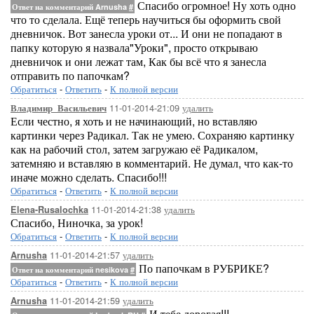
Спасибо огромное! Ну хоть одно
Ответ на комментарий Arnusha
#
что то сделала. Ещё теперь научиться бы оформить свой
дневничок. Вот занесла уроки от... И они не попадают в
папку которую я назвала"Уроки", просто открываю
дневничок и они лежат там, Как бы всё что я занесла
отправить по папочкам?
Обратиться
-
Ответить
-
К полной версии
11-01-2014-21:09
удалить
Владимир_Васильевич
Если честно, я хоть и не начинающий, но вставляю
картинки через Радикал. Так не умею. Сохраняю картинку
как на рабочий стол, затем загружаю её Радикалом,
затемняю и вставляю в комментарий. Не думал, что как-то
иначе можно сделать. Спасибо!!!
Обратиться
-
Ответить
-
К полной версии
11-01-2014-21:38
удалить
Elena-Rusalochka
Спасибо, Ниночка, за урок!
Обратиться
-
Ответить
-
К полной версии
11-01-2014-21:57
удалить
Arnusha
По папочкам в РУБРИКЕ?
Ответ на комментарий nesikova
#
Обратиться
-
Ответить
-
К полной версии
11-01-2014-21:59
удалить
Arnusha
И тебе дорогая!!!