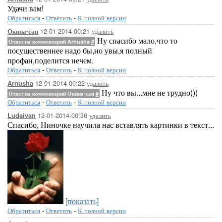
Удачи вам!
Обратиться
-
Ответить
-
К полной версии
12-01-2014-00:21
удалить
Окина-сан
Ну спасибо мало,что то
Ответ на комментарий Arnusha
#
посущественнее надо бы,но увы,я полный
профан,поделится нечем.
Обратиться
-
Ответить
-
К полной версии
12-01-2014-00:22
удалить
Arnusha
Ну что вы...мне не трудно)))
Ответ на комментарий Окина-сан
#
Обратиться
-
Ответить
-
К полной версии
12-01-2014-00:36
удалить
Ludaivan
Спасибо, Ниночке научила нас вставлять картинки в текст...
[показать]
Обратиться
-
Ответить
-
К полной версии