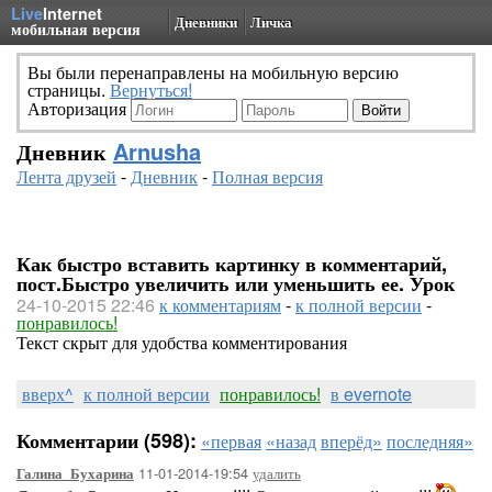
Live
Internet
Дневники
Личка
мобильная версия
Вы были перенаправлены на мобильную версию
страницы.
Вернуться!
Авторизация
Дневник
Arnusha
Лента друзей
-
Дневник
-
Полная версия
Как быстро вставить картинку в комментарий,
пост.Быстро увеличить или уменьшить ее. Урок
24-10-2015 22:46
к комментариям
-
к полной версии
-
понравилось!
Текст скрыт для удобства комментирования
вверх^
к полной версии
понравилось!
в evernote
Комментарии (598):
«первая
«назад
вперёд»
последняя»
11-01-2014-19:54
удалить
Галина_Бухарина