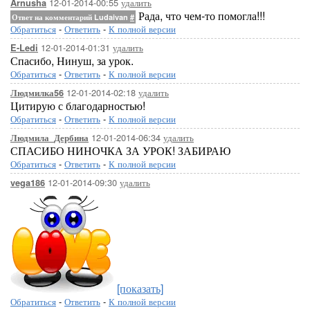
12-01-2014-00:55
удалить
Arnusha
Рада, что чем-то помогла!!!
Ответ на комментарий Ludaivan
#
Обратиться
-
Ответить
-
К полной версии
12-01-2014-01:31
удалить
E-Ledi
Спасибо, Нинуш, за урок.
Обратиться
-
Ответить
-
К полной версии
12-01-2014-02:18
удалить
Людмилка56
Цитирую с благодарностью!
Обратиться
-
Ответить
-
К полной версии
12-01-2014-06:34
удалить
Людмила_Дербина
СПАСИБО НИНОЧКА ЗА УРОК! ЗАБИРАЮ
Обратиться
-
Ответить
-
К полной версии
12-01-2014-09:30
удалить
vega186
[показать]
Обратиться
-
Ответить
-
К полной версии