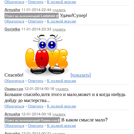
Обратиться
-
Ответить
-
К полной версии
11-01-2014-22:44
удалить
Arnusha
Удачи!Супер!
Ответ на комментарий Ludaivan
#
Обратиться
-
Ответить
-
К полной версии
11-01-2014-23:33
удалить
Gorjetka
Спасибо!
[показать]
Обратиться
-
Ответить
-
К полной версии
12-01-2014-00:18
удалить
Окина-сан
Большое спасибо,хотя этого и мало,может и я когда нибудь
дойду до мастерства...
Обратиться
-
Ответить
-
К полной версии
12-01-2014-00:18
удалить
Arnusha
В каком смысле мало?
Ответ на комментарий Окина-сан
#
Обратиться
-
Ответить
-
К полной версии
12-01-2014-00:21
удалить
Arnusha