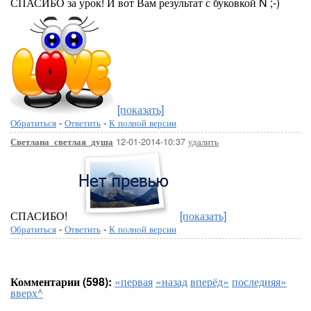
СПАСИБО за урок! И вот Вам результат с буковкой N ;-)
[показать]
Обратиться
-
Ответить
-
К полной версии
12-01-2014-10:37
удалить
Светлана_светлая_душа
СПАСИБО!
[показать]
Обратиться
-
Ответить
-
К полной версии
Комментарии (598):
«первая
«назад
вперёд»
последняя»
вверх^