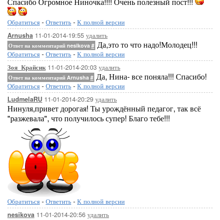
Спасибо Огромное Ниночка!!!! Очень полезный пост!!!
Обратиться
-
Ответить
-
К полной версии
11-01-2014-19:55
удалить
Arnusha
Да,это то что надо!Молодец!!!
Ответ на комментарий nesikova
#
Обратиться
-
Ответить
-
К полной версии
11-01-2014-20:03
удалить
Зоя_Крайсик
Да, Нина- все поняла!!! Спасибо!
Ответ на комментарий Arnusha
#
Обратиться
-
Ответить
-
К полной версии
11-01-2014-20:29
удалить
LudmelaRU
Нинуля,привет дорогая! Ты урождённый педагог, так всё
"разжевала", что получилось супер! Благо тебе!!!
Обратиться
-
Ответить
-
К полной версии
11-01-2014-20:56
удалить
nesikova