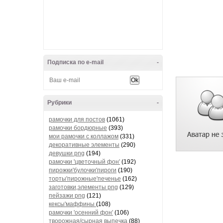
Подписка по e-mail
-
Рубрики
-
рамочки для постов
(1061)
рамочки бордюрные
(393)
мои рамочки с коллажом
(331)
декоративные элементы
(290)
девушки png
(194)
рамочки 'цветочный фон'
(192)
пирожки'булочки'пироги
(190)
торты'пирожные'печенье
(162)
заготовки,элементы png
(129)
пейзажи png
(121)
кексы'маффины
(108)
рамочки 'осенний фон'
(106)
творожная/сырная выпечка
(88)