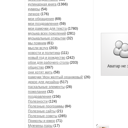
кулинарная книга
(1366)
кумиры
(54)
личное
(176)
мои обращения
(69)
мои поздравления
(59)
мои рамочки для текста
(1780)
музыка всех поколений
(281)
музыкальные открытки
(32)
мы помним
(61)
мысли вслух
(203)
новости и политика
(111)
новый год и рождество
(242)
обои для рабочего стола
(203)
общество
(397)
они хотят жить
(58)
рамочки 'фон желтый оранжевый'
(26)
декор для дизайна
(517)
пасхальные элементы
(28)
пожелания
(32)
поздравления
(156)
Полезности
(124)
Полезные программы
(84)
Полезные сайты
(21)
Полезные советы
(285)
Приколы и юмор
(71)
Мужчины,пары
(17)