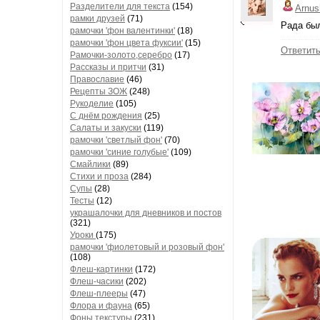
Разделители для текста
(154)
Arnus
рамки друзей
(71)
Рада был
рамочки 'фон валентинки'
(18)
рамочки 'фон цвета фуксии'
(15)
Ответит
Рамочки-золото,серебро
(17)
Рассказы и притчи
(31)
Православие
(46)
Рецепты ЗОЖ
(248)
Рукоделие
(105)
С днём рождения
(25)
Салаты и закуски
(119)
рамочки 'светлый фон'
(70)
рамочки 'синие голубые'
(109)
Смайлики
(89)
Стихи и проза
(284)
Супы
(28)
Тесты
(12)
украшалочки для дневников и постов
(321)
Уроки
(175)
рамочки 'фиолетовый и розовый фон'
(108)
Флеш-картинки
(172)
Флеш-часики
(202)
Флеш-плееры
(47)
Флора и фауна
(65)
Фоны текстуры
(231)