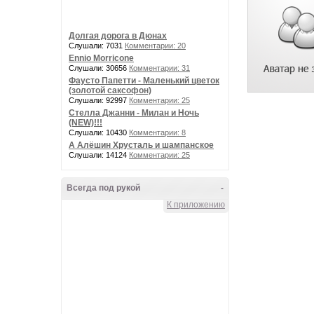
Долгая дорога в Дюнах
Слушали: 7031
Комментарии: 20
Ennio Morricone
Слушали: 30656
Комментарии: 31
Фаусто Папетти - Маленький цветок
(золотой саксофон)
Слушали: 92997
Комментарии: 25
Стелла Джанни - Милан и Ночь
(NEW)!!!
Слушали: 10430
Комментарии: 8
А Алёшин Хрусталь и шампанское
Слушали: 14124
Комментарии: 25
Всегда под рукой
-
К приложению