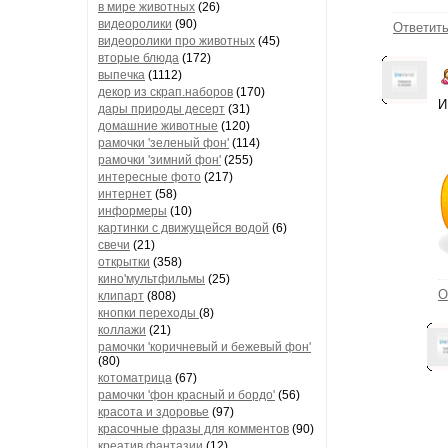
в мире животных
(26)
видеоролики
(90)
Ответит
видеоролики про животных
(45)
вторые блюда
(172)
выпечка
(1112)
декор из скрап.наборов
(170)
И
дары природы десерт
(31)
домашние животные
(120)
рамочки 'зеленый фон'
(114)
рамочки 'зимний фон'
(255)
интересные фото
(217)
интернет
(58)
информеры
(10)
картинки с движущейся водой
(6)
свечи
(21)
открытки
(358)
кино'мультфильмы
(25)
О
клипарт
(808)
кнопки переходы
(8)
коллажи
(21)
рамочки 'коричневый и бежевый фон'
(80)
котоматрица
(67)
рамочки 'фон красный и бордо'
(56)
красота и здоровье
(97)
красочные фразы для комментов
(90)
креатив,фантазии
(12)