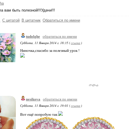
ha
а вам быть полезной!!!Удачи!!!
ь
С цитатой
В цитатник
Обратиться по имени
tudolghe
обратиться по имени
Суббота, 11 Января 2014 г. 18:35 (
ссылка
)
Ниночка,cпасибо за полезный урок !
nesikova
обратиться по имени
Суббота, 11 Января 2014 г. 19:01 (
ссылка
)
Вот ещё попробую так