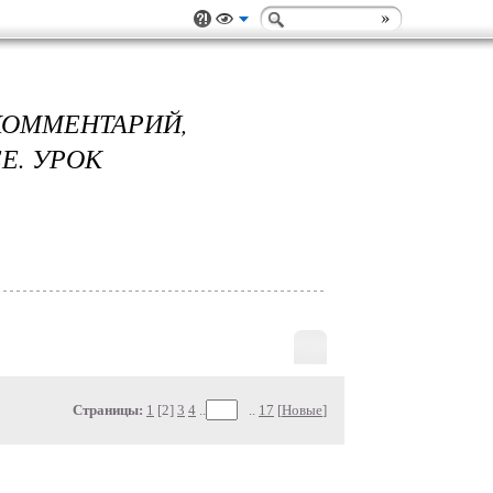
ОММЕНТАРИЙ,
Е. УРОК
Страницы:
1
[2]
3
4
..
..
17
[
Новые
]