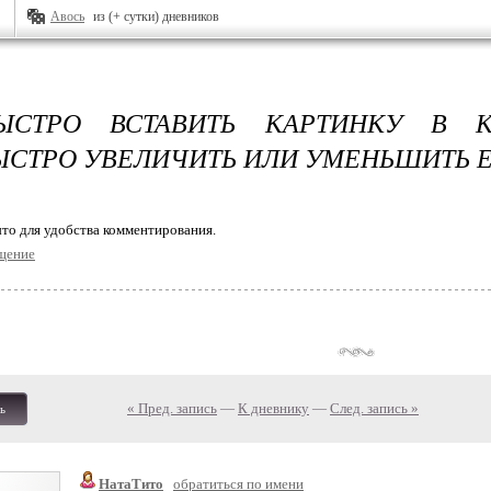
Авось
из (+ сутки) дневников
ЫСТРО ВСТАВИТЬ КАРТИНКУ В К
ЫСТРО УВЕЛИЧИТЬ ИЛИ УМЕНЬШИТЬ Е
то для удобства комментирования.
щение
« Пред. запись
—
К дневнику
—
След. запись »
ь
НатаТито
обратиться по имени