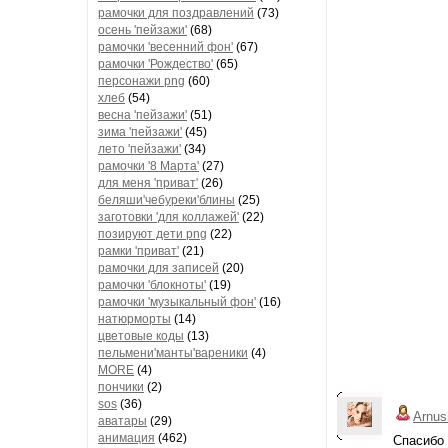
рамочки для поздравлений
(73)
осень 'пейзажи'
(68)
рамочки 'весенний фон'
(67)
рамочки 'Рождество'
(65)
персонажи png
(60)
хлеб
(54)
весна 'пейзажи'
(51)
зима 'пейзажи'
(45)
лето 'пейзажи'
(34)
рамочки '8 Марта'
(27)
для меня 'приват'
(26)
беляши'чебуреки'блины
(25)
заготовки 'для коллажей'
(22)
позируют дети png
(22)
рамки 'приват'
(21)
рамочки для записей
(20)
рамочки 'блокноты'
(19)
рамочки 'музыкальный фон'
(16)
натюрморты
(14)
цветовые коды
(13)
пельмени'манты'вареники
(4)
MORE
(4)
пончики
(2)
sos
(36)
Arnus
аватары
(29)
анимация
(462)
Спасибо 