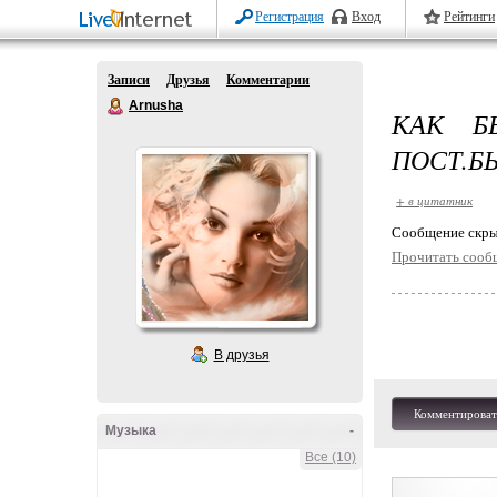
Регистрация
Вход
Рейтинги
Записи
Друзья
Комментарии
Arnusha
КАК Б
ПОСТ.Б
+ в цитатник
Cообщение скры
Прочитать сооб
В друзья
Комментироват
Музыка
-
Все (10)