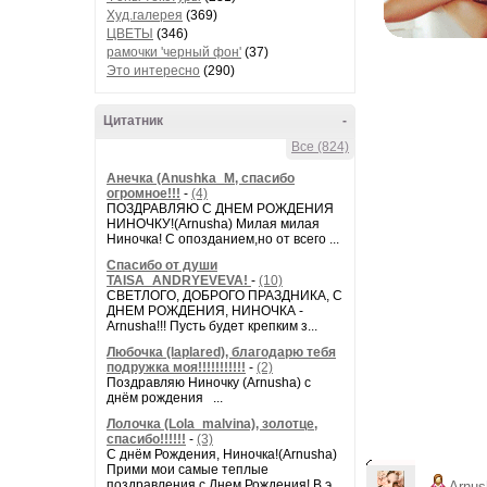
Худ.галерея
(369)
ЦВЕТЫ
(346)
рамочки 'черный фон'
(37)
Это интересно
(290)
Цитатник
-
Все (824)
Анечка (Anushka_M, спасибо
огромное!!!
-
(4)
ПОЗДРАВЛЯЮ С ДНЕМ РОЖДЕНИЯ
НИНОЧКУ!(Arnusha) Милая милая
Ниночка! С опозданием,но от всего ...
Спасибо от души
TAISA_ANDRYEVEVA!
-
(10)
СВЕТЛОГО, ДОБРОГО ПРАЗДНИКА, С
ДНЕМ РОЖДЕНИЯ, НИНОЧКА -
Arnusha!!! Пусть будет крепким з...
Любочка (laplared), благодарю тебя
подружка моя!!!!!!!!!!!
-
(2)
Поздравляю Ниночку (Arnusha) с
днём рождения ...
Лолочка (Lola_malvina), золотце,
спасибо!!!!!!
-
(3)
С днём Рождения, Ниночка!(Аrnusha)
Прими мои самые теплые
поздравления с Днем Рождения! В э...
Arnus