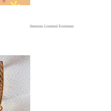
Ответить
С цитатой
В цитатник