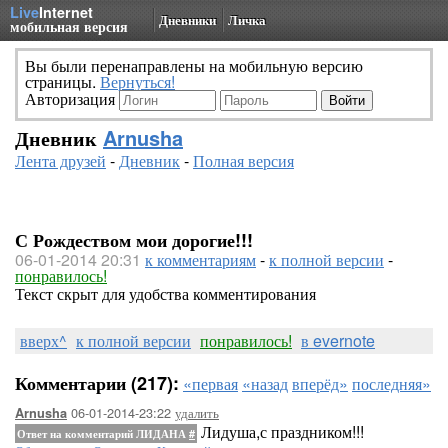
Live
Internet
Дневники
Личка
мобильная версия
Вы были перенаправлены на мобильную версию
страницы.
Вернуться!
Авторизация
Дневник
Arnusha
Лента друзей
-
Дневник
-
Полная версия
С Рождеством мои дорогие!!!
06-01-2014 20:31
к комментариям
-
к полной версии
-
понравилось!
Текст скрыт для удобства комментирования
вверх^
к полной версии
понравилось!
в evernote
Комментарии (217):
«первая
«назад
вперёд»
последняя»
06-01-2014-23:22
удалить
Arnusha
Лидуша,с праздником!!!
Ответ на комментарий ЛИДАНА
#