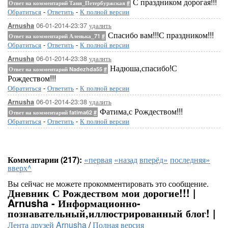
С праздником дорогая!!!
Ответ на комментарий Таня_Петербуржская
#
Обратиться
-
Ответить
-
К полной версии
06-01-2014-23:37
удалить
Arnusha
Спасибо вам!!!С праздником!!!
Ответ на комментарий Аленька_71
#
Обратиться
-
Ответить
-
К полной версии
06-01-2014-23:38
удалить
Arnusha
Надюша,спасибо!С
Ответ на комментарий Nadezhda55
#
Рождеством!!!
Обратиться
-
Ответить
-
К полной версии
06-01-2014-23:38
удалить
Arnusha
Фатима,с Рождеством!!!
Ответ на комментарий fatima62
#
Обратиться
-
Ответить
-
К полной версии
Комментарии (217):
«первая
«назад
вперёд»
последняя»
вверх^
Вы сейчас не можете прокомментировать это сообщение.
Дневник С Рождеством мои дорогие!!! |
Arnusha - Информационно-
познавательный,иллюстрированный блог! |
Лента друзей Arnusha
/
Полная версия