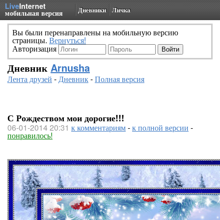
Live
Internet
Дневники
Личка
мобильная версия
Вы были перенаправлены на мобильную версию
страницы.
Вернуться!
Авторизация
Дневник
Arnusha
Лента друзей
-
Дневник
-
Полная версия
С Рождеством мои дорогие!!!
06-01-2014 20:31
к комментариям
-
к полной версии
-
понравилось!