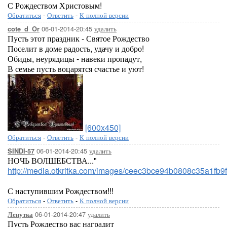
С Рождеством Христовым!
Обратиться
-
Ответить
-
К полной версии
06-01-2014-20:45
удалить
cote_d_Or
Пусть этот праздник - Святое Рождество
Поселит в доме радость, удачу и добро!
Обиды, неурядицы - навеки пропадут,
В семье пусть воцарятся счастье и уют!
[600x450]
Обратиться
-
Ответить
-
К полной версии
06-01-2014-20:45
удалить
SINDI-57
НОЧЬ ВОЛШЕБСТВА..."
http://media.otkritka.com/images/ceec3bce94b0808c35a1fb9
С наступившим Рождеством!!!
Обратиться
-
Ответить
-
К полной версии
06-01-2014-20:47
удалить
Ленутка
Пусть Рождество вас наградит