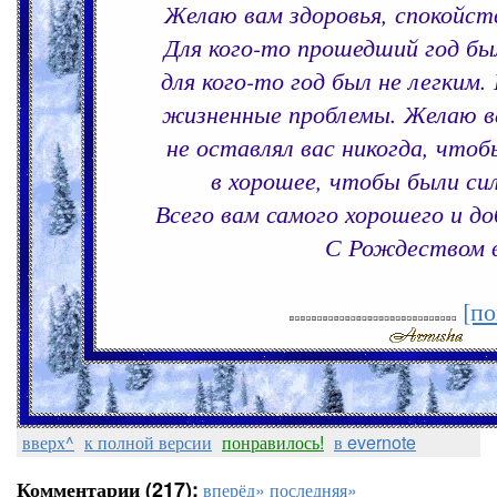
Желаю вам здоровья, спокойст
Для кого-то прошедший год бы
для кого-то год был не легким.
жизненные проблемы. Желаю в
не оставлял вас никогда, чтоб
в хорошее, чтобы были си
Всего вам самого хорошего и до
С Рождеством в
[по
вверх^
к полной версии
понравилось!
в evernote
Комментарии (217):
вперёд»
последняя»