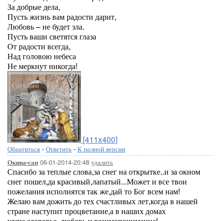
За добрые дела,
Пусть жизнь вам радости дарит,
Любовь – не будет зла.
Пусть ваши светятся глаза
От радости всегда,
Над головою небеса
Не меркнут никогда!
[411x400]
Обратиться
-
Ответить
-
К полной версии
06-01-2014-20:48
удалить
Окина-сан
Спасибо за теплые слова,за снег на открытке..и за окном
снег пошел,да красивый,лапатый...Может и все твои
пожелания исполнятся так же,дай то Бог всем нам!
Желаю вам дожить до тех счастливых лет,когда в нашей
стране наступит процветание,а в наших домах
удача,здоровье, любовь и взаимопонимание!