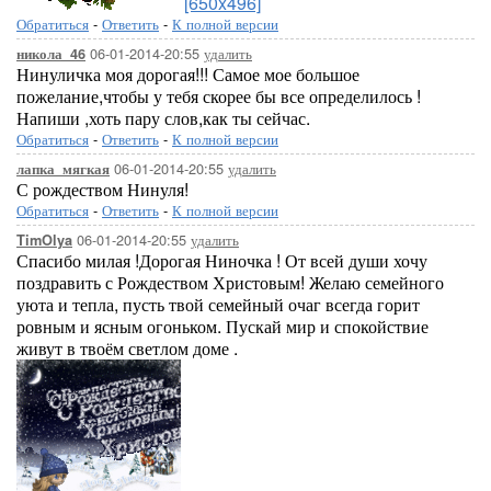
[650x496]
Обратиться
-
Ответить
-
К полной версии
06-01-2014-20:55
удалить
никола_46
Нинуличка моя дорогая!!! Самое мое большое
пожелание,чтобы у тебя скорее бы все определилось !
Напиши ,хоть пару слов,как ты сейчас.
Обратиться
-
Ответить
-
К полной версии
06-01-2014-20:55
удалить
лапка_мягкая
С рождеством Нинуля!
Обратиться
-
Ответить
-
К полной версии
06-01-2014-20:55
удалить
TimOlya
Спасибо милая !Дорогая Ниночка ! От всей души хочу
поздравить с Рождеством Христовым! Желаю семейного
уюта и тепла, пусть твой семейный очаг всегда горит
ровным и ясным огоньком. Пускай мир и спокойствие
живут в твоём светлом доме .