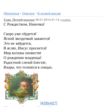
Обратиться
-
Ответить
-
К полной версии
06-01-2014-21:14
удалить
Таня_Петербуржская
С Рождеством, Ниночка!
Скоро уже сбудется!
Ясной звездочкой зажжется!
Это не забудется,
В яслях, Иисус проснется!
Мир волхвы оповестят
О рождении младенца!
Радостной слезой блестят,
Взоры, что толпятся в сенцах.
[438x427]