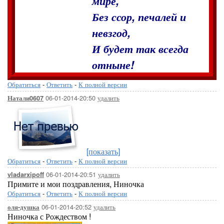
мире,
Без ссор, печалей и
невзгод,
И будет так всегда
отныне!
Обратиться
-
Ответить
-
К полной версии
06-01-2014-20:50
удалить
Натали0607
[показать]
Обратиться
-
Ответить
-
К полной версии
06-01-2014-20:51
удалить
vladarxipoff
Примите и мои поздравления, Ниночка
Обратиться
-
Ответить
-
К полной версии
06-01-2014-20:52
удалить
оля-душка
Ниночка с Рождеством !