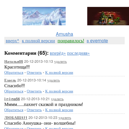
[показать]
Arnusha
вверх^
к полной версии
понравилось!
в evernote
Комментарии (65):
вперёд»
последняя»
20-12-2013-10:13
удалить
Наталья05
Красотища!!!
Обратиться
-
Ответить
-
К полной версии
20-12-2013-10:14
удалить
Езаель
Спасибо!!!
Обратиться
-
Ответить
-
К полной версии
20-12-2013-10:21
удалить
i-r-i-na56
Мммм......пахнет сказкой и праздником!
Обратиться
-
Ответить
-
К полной версии
20-12-2013-10:23
удалить
ЛЮБАША11
Спасибо Аннушка- они- волшебны!
Обратиться
-
Ответить
-
К полной версии