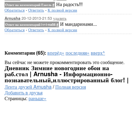
На радость!!!
Ответ на комментарий Езаель
#
Обратиться
-
Ответить
-
К полной версии
20-12-2013-21:53
удалить
Arnusha
И мандаринами...
Ответ на комментарий i-r-i-na56
#
Обратиться
-
Ответить
-
К полной версии
Комментарии (65):
вперёд»
последняя»
вверх^
Вы сейчас не можете прокомментировать это сообщение.
Дневник Зимние новогодние обои на
раб.стол | Arnusha - Информационно-
познавательный,иллюстрированный блог! |
Лента друзей Arnusha
/
Полная версия
Добавить в друзья
Страницы:
раньше»