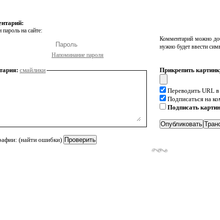
ентарий:
 пароль на сайте:
Комментарий можно доб
нужно будет ввести сим
Напоминание пароля
тария:
смайлики
Прикрепить картинк
Переводить URL в
Подписаться на к
Подписать карти
рафии: (найти ошибки)