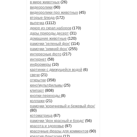
в мире животных
(26)
видеоролики
(90)
видеоролики про животных
(45)
вторые блюда
(172)
выпечка
(1112)
декор из скрап.наборов
(170)
дары природы десерт
(31)
домашние животные
(120)
рамочки 'зеленый фон'
(114)
рамочки 'зимний фон'
(255)
интересные фото
(217)
интернет
(58)
информеры
(10)
картинки с движущейся водой
(6)
свечи
(21)
открытки
(358)
кино'мультфильмы
(25)
клипарт
(808)
кнопки переходы
(8)
коллажи
(21)
рамочки 'коричневый и бежевый фон'
(80)
котоматрица
(67)
рамочки 'фон красный и бордо'
(56)
красота и здоровье
(97)
красочные фразы для комментов
(90)
креатив,фантазии
(12)