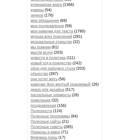
кулинарная книга
(1366)
кумиры
(54)
личное
(176)
мои обращения
(69)
мои поздравления
(59)
мои рамочки для текста
(1780)
музыка всех поколений
(281)
музыкальные открытки
(32)
мы помним
(61)
мысли вслух
(203)
новости и политика
(111)
новый год и рождество
(242)
обои для рабочего стола
(203)
общество
(397)
они хотят жить
(58)
рамочки 'фон желтый оранжевый'
(26)
декор для дизайна
(517)
пасхальные элементы
(28)
пожелания
(32)
поздравления
(156)
Полезности
(124)
Полезные программы
(84)
Полезные сайты
(21)
Полезные советы
(285)
Приколы и юмор
(71)
Мужчины,пары
(17)