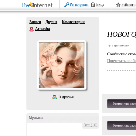
Регистрация
Вход
Рейтинги
Записи
Друзья
Комментарии
Arnusha
НОВОГО
+ в цитатник
Cообщение скры
Прочитать сооб
В друзья
Комментироват
Музыка
-
Все (10)
Комментироват