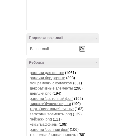
Подписка по e-mail
-
Рубрики
-
рамочки для постов
(1061)
рамочки бордюрные
(393)
мои рамочки с коллажом
(331)
декоративные элементы
(290)
девушки png
(194)
рамочки 'цветочный фон'
(192)
пирожки'булочки'пироги
(190)
торты'пирожные'печенье
(162)
заготовки,элементы png
(129)
пейзажи png
(121)
кексы'маффины
(108)
рамочки 'осенний фон'
(106)
творожная/сырная выпечка
(88)