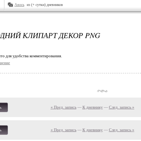
Авось
из (+ сутки) дневников
ДНИЙ КЛИПАРТ ДЕКОР PNG
то для удобства комментирования.
щение
« Пред. запись
—
К дневнику
—
След. запись »
ь
« Пред. запись
—
К дневнику
—
След. запись »
ь