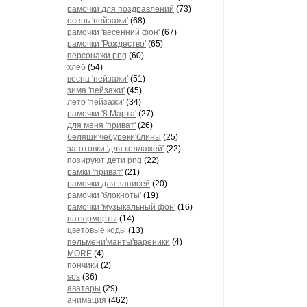
рамочки для поздравлений
(73)
осень 'пейзажи'
(68)
рамочки 'весенний фон'
(67)
рамочки 'Рождество'
(65)
персонажи png
(60)
хлеб
(54)
весна 'пейзажи'
(51)
зима 'пейзажи'
(45)
лето 'пейзажи'
(34)
рамочки '8 Марта'
(27)
для меня 'приват'
(26)
беляши'чебуреки'блины
(25)
заготовки 'для коллажей'
(22)
позируют дети png
(22)
рамки 'приват'
(21)
рамочки для записей
(20)
рамочки 'блокноты'
(19)
рамочки 'музыкальный фон'
(16)
натюрморты
(14)
цветовые коды
(13)
пельмени'манты'вареники
(4)
MORE
(4)
пончики
(2)
sos
(36)
аватары
(29)
анимация
(462)