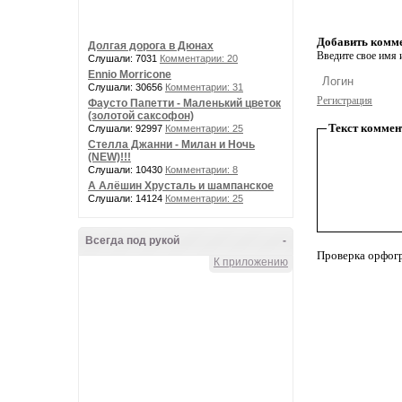
Добавить комм
Долгая дорога в Дюнах
Введите свое имя и
Слушали: 7031
Комментарии: 20
Ennio Morricone
Слушали: 30656
Комментарии: 31
Регистрация
Фаусто Папетти - Маленький цветок
(золотой саксофон)
Текст коммен
Слушали: 92997
Комментарии: 25
Стелла Джанни - Милан и Ночь
(NEW)!!!
Слушали: 10430
Комментарии: 8
А Алёшин Хрусталь и шампанское
Слушали: 14124
Комментарии: 25
Всегда под рукой
-
Проверка орфог
К приложению