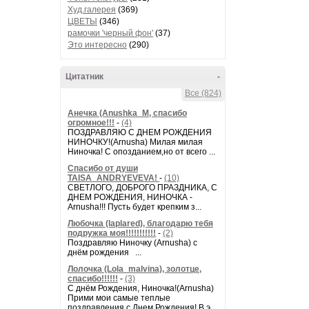
Худ.галерея
(369)
ЦВЕТЫ
(346)
рамочки 'черный фон'
(37)
Это интересно
(290)
Цитатник
-
Все (824)
Анечка (Anushka_M, спасибо
огромное!!!
-
(4)
ПОЗДРАВЛЯЮ С ДНЕМ РОЖДЕНИЯ
НИНОЧКУ!(Arnusha) Милая милая
Ниночка! С опозданием,но от всего ...
Спасибо от души
TAISA_ANDRYEVEVA!
-
(10)
СВЕТЛОГО, ДОБРОГО ПРАЗДНИКА, С
ДНЕМ РОЖДЕНИЯ, НИНОЧКА -
Arnusha!!! Пусть будет крепким з...
Любочка (laplared), благодарю тебя
подружка моя!!!!!!!!!!!
-
(2)
Поздравляю Ниночку (Arnusha) с
днём рождения ...
Лолочка (Lola_malvina), золотце,
спасибо!!!!!!
-
(3)
С днём Рождения, Ниночка!(Аrnusha)
Прими мои самые теплые
поздравления с Днем Рождения! В э...