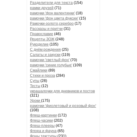
Разделители для текста
(154)
рамки друзей
(71)
рамочки 'фон валентинки'
(18)
рамочки 'фон цвета фуксии'
(15)
Рамочки-золото,серебро
(17)
Рассказы и притчи
(31)
Православие
(46)
Рецепты ЗОЖ
(248)
Рукоделие
(105)
С днём рождения
(25)
Салаты и закуски
(119)
рамочки 'светлый фон'
(70)
рамочки 'синие голубые'
(109)
Смайлики
(89)
Стихи и проза
(284)
Супы
(28)
Тесты
(12)
украшалочки для дневников и постов
(321)
Уроки
(175)
рамочки 'фиолетовый и розовый фон'
(108)
Флеш-картинки
(172)
Флеш-часики
(202)
Флеш-плееры
(47)
Флора и фауна
(65)
Фоны текстуры
(231)