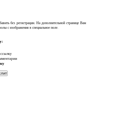
авить без регистрации. На дополнительной странице Вам
волы с изображения в специальное поле.
у:
 ссылку
омментарии
нку