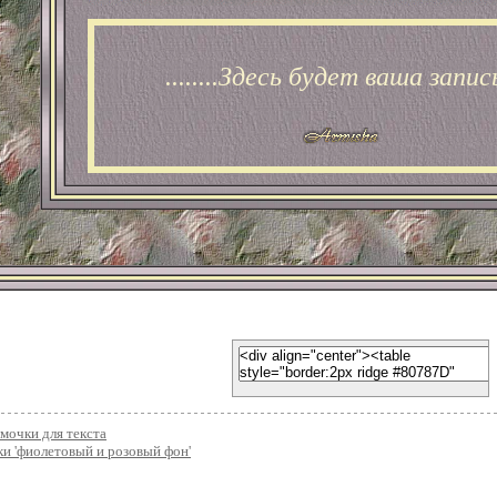
........Здесь будет ваша запись..
мочки для текста
и 'фиолетовый и розовый фон'