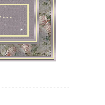
......