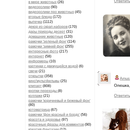
Ответит
в мире животных
(26)
видеоролики
(90)
видеоролики про животных
(45)
вторые блюда
(172)
выпечка
(1112)
декор из скрап.наборов
(170)
дары природы десерт
(31)
домашние животные
(120)
рамочки 'зеленый фон'
(114)
рамочки 'зимний фон'
(255)
интересные фото
(217)
интернет
(58)
информеры
(10)
картинки с движущейся водой
(6)
свечи
(21)
открытки
(358)
Arnus
кино'мультфильмы
(25)
Олюшка,с
клипарт
(808)
кнопки переходы
(8)
Ответит
коллажи
(21)
рамочки 'коричневый и бежевый фон'
(80)
котоматрица
(67)
рамочки 'фон красный и бордо'
(56)
красота и здоровье
(97)
красочные фразы для комментов
(90)
креатив,фантазии
(12)