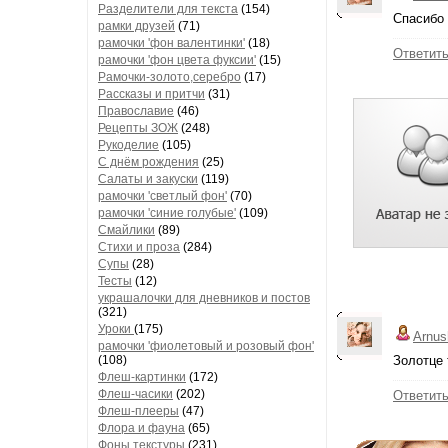
Разделители для текста
(154)
Спасибо 
рамки друзей
(71)
рамочки 'фон валентинки'
(18)
Ответит
рамочки 'фон цвета фуксии'
(15)
Рамочки-золото,серебро
(17)
Рассказы и притчи
(31)
Православие
(46)
Рецепты ЗОЖ
(248)
Рукоделие
(105)
С днём рождения
(25)
Салаты и закуски
(119)
рамочки 'светлый фон'
(70)
рамочки 'синие голубые'
(109)
Смайлики
(89)
Стихи и проза
(284)
Супы
(28)
Тесты
(12)
украшалочки для дневников и постов
(321)
Уроки
(175)
Arnus
рамочки 'фиолетовый и розовый фон'
(108)
Золотце 
Флеш-картинки
(172)
Флеш-часики
(202)
Ответит
Флеш-плееры
(47)
Флора и фауна
(65)
Фоны текстуры
(231)