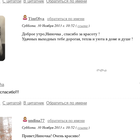
ь
С цитатой
В цитатник
Обратиться по имени
TimOlya
обратиться по имени
Суббота, 30 Ноября 2013 г. 10:52 (
ссылка
)
Доброе утро,Ниночка , спасибо за красоту !
Удачных выходных тебе дорогая, тепла и уюта в доме и душе !
ha
пасибо!!!
ь
С цитатой
В цитатник
Обратиться по имени
undina77
обратиться по имени
Суббота, 30 Ноября 2013 г. 10:52 (
ссылка
)
Привет,Ниночка! Очень красиво!