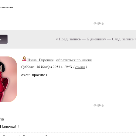
зователям
« Пред. запись
—
К дневнику
—
След. запись 
ь
Нина_Гуревич
обратиться по имени
Суббота, 30 Ноября 2013 г. 10:51 (
ссылка
)
очень красивая
ha
Ниночка!!!