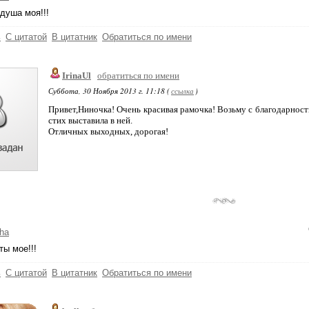
душа моя!!!
ь
С цитатой
В цитатник
Обратиться по имени
IrinaUl
обратиться по имени
Суббота, 30 Ноября 2013 г. 11:18 (
ссылка
)
Привет,Ниночка! Очень красивая рамочка! Возьму с благодарност
стих выставила в ней.
Отличных выходных, дорогая!
ha
ты мое!!!
ь
С цитатой
В цитатник
Обратиться по имени