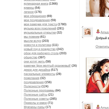
кулинарная книга
(1366)
кумиры
(54)
личное
(176)
мои обращения
(69)
мои поздравления
(59)
мои рамочки для текста
(1780)
музыка всех поколений
(281)
Arnus
музыкальные открытки
(32)
мы помним
(61)
Добрый в
мысли вслух
(203)
новости и политика
(111)
Ответит
новый год и рождество
(242)
обои для рабочего стола
(203)
общество
(397)
они хотят жить
(58)
рамочки 'фон желтый оранжевый'
(26)
декор для дизайна
(517)
пасхальные элементы
(28)
пожелания
(32)
поздравления
(156)
Полезности
(124)
Полезные программы
(84)
Полезные сайты
(21)
Полезные советы
(285)
Приколы и юмор
(71)
Мужчины,пары
(17)
Arnus