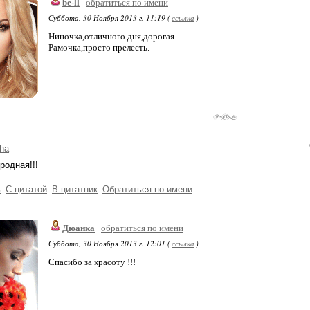
be-ll
обратиться по имени
Суббота, 30 Ноября 2013 г. 11:19 (
ссылка
)
Ниночка,отличного дня,дорогая.
Рамочка,просто прелесть.
ha
родная!!!
ь
С цитатой
В цитатник
Обратиться по имени
Дюанка
обратиться по имени
Суббота, 30 Ноября 2013 г. 12:01 (
ссылка
)
Спасибо за красоту !!!