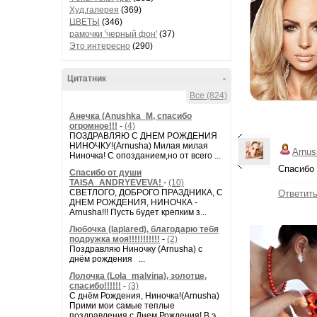
Худ.галерея
(369)
ЦВЕТЫ
(346)
рамочки 'черный фон'
(37)
Это интересно
(290)
Цитатник
-
Все (824)
Анечка (Anushka_M, спасибо
огромное!!!
-
(4)
ПОЗДРАВЛЯЮ С ДНЕМ РОЖДЕНИЯ
НИНОЧКУ!(Arnusha) Милая милая
Arnus
Ниночка! С опозданием,но от всего ...
Спасибо 
Спасибо от души
TAISA_ANDRYEVEVA!
-
(10)
СВЕТЛОГО, ДОБРОГО ПРАЗДНИКА, С
Ответит
ДНЕМ РОЖДЕНИЯ, НИНОЧКА -
Arnusha!!! Пусть будет крепким з...
Любочка (laplared), благодарю тебя
подружка моя!!!!!!!!!!!
-
(2)
Поздравляю Ниночку (Arnusha) с
днём рождения ...
Лолочка (Lola_malvina), золотце,
спасибо!!!!!!
-
(3)
С днём Рождения, Ниночка!(Аrnusha)
Прими мои самые теплые
поздравления с Днем Рождения! В э...