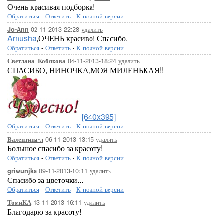
Очень красивая подборка!
Обратиться
-
Ответить
-
К полной версии
02-11-2013-22:28
удалить
Jo-Ann
Arnusha
,ОЧЕНЬ красиво! Спасибо.
Обратиться
-
Ответить
-
К полной версии
04-11-2013-18:24
удалить
Светлана_Кобякова
СПАСИБО, НИНОЧКА,МОЯ МИЛЕНЬКАЯ!!
[640x395]
Обратиться
-
Ответить
-
К полной версии
06-11-2013-13:15
удалить
Валентина-л
Большое спасибо за красоту!
Обратиться
-
Ответить
-
К полной версии
09-11-2013-10:11
удалить
griwunjka
Спасибо за цветочки...
Обратиться
-
Ответить
-
К полной версии
13-11-2013-16:11
удалить
ТомиКА
Благодарю за красоту!