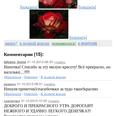
[показать]
[показать]
[показать]
вверх^
к полной версии
понравилось!
в evernote
Комментарии (15):
31-10-2013-08:30
удалить
tatyana_leona
Ниночка! Спасибо за эту милую красоту! Всё прекрасно, но
васильки....!!!!!
Обратиться
-
Ответить
-
К полной версии
31-10-2013-08:51
удалить
рашида
Нинуля приветик!спасибочкки за чудо такое!красиво
Обратиться
-
Ответить
-
К полной версии
31-10-2013-10:30
удалить
хаверочка
ДОБРОГО И ПРЕКРАСНОГО УТРА ДОРОГАЯ!!!
НЕЖНОГО И УДАЧНО ЛЕГКОГО ДЕНЕЧКА!!!
Весело утро друзья мы начнем.