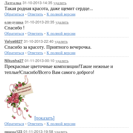
31-10-2013-14:35
удалить
Латгалка
Такая родная красота, даже щемит сердце...
Обратиться
-
Ответить
-
К полной версии
31-10-2013-20:35
удалить
оля-душка
Спасибо !
Обратиться
-
Ответить
-
К полной версии
31-10-2013-22:40
удалить
Valya6827
Спасибо за красоту. Приятного вечерочка.
Обратиться
-
Ответить
-
К полной версии
01-11-2013-00:10
удалить
Nikusha27
Прекрасные цветочные композиции!Такие нежные и
теплые!Спасибо!Всего Вам самого доброго!
[показать]
Обратиться
-
Ответить
-
К полной версии
01-11-2013-19:58
удалить
пижма123