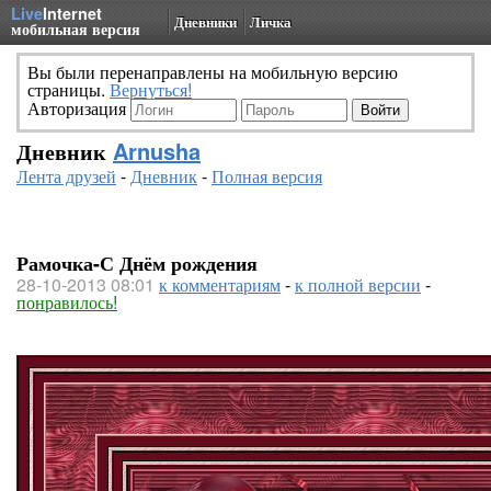
Live
Internet
Дневники
Личка
мобильная версия
Вы были перенаправлены на мобильную версию
страницы.
Вернуться!
Авторизация
Дневник
Arnusha
Лента друзей
-
Дневник
-
Полная версия
Рамочка-С Днём рождения
28-10-2013 08:01
к комментариям
-
к полной версии
-
понравилось!