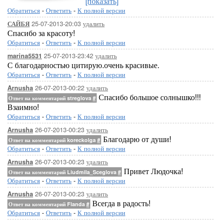
[показать]
Обратиться
-
Ответить
-
К полной версии
25-07-2013-20:03
удалить
САЙБЯ
Спасибо за красоту!
Обратиться
-
Ответить
-
К полной версии
25-07-2013-23:42
удалить
marina5531
С благодарностью цитирую.очень красивые.
Обратиться
-
Ответить
-
К полной версии
26-07-2013-00:22
удалить
Arnusha
Спасибо большое солнышко!!!
Ответ на комментарий streglova
#
Взаимно!
Обратиться
-
Ответить
-
К полной версии
26-07-2013-00:23
удалить
Arnusha
Благодарю от души!
Ответ на комментарий koreckolga
#
Обратиться
-
Ответить
-
К полной версии
26-07-2013-00:23
удалить
Arnusha
Привет Людочка!
Ответ на комментарий Liudmila_Sceglova
#
Обратиться
-
Ответить
-
К полной версии
26-07-2013-00:23
удалить
Arnusha
Всегда в радость!
Ответ на комментарий Flanda
#
Обратиться
-
Ответить
-
К полной версии