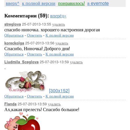
вверх^
к полной версии
понравилось!
в evernote
Комментарии (59):
вперёд»
25-07-2013-13:55
удалить
streglova
спасибо ниночка. хорошего настроения дорогая
Обратиться
-
Ответить
-
К полной версии
25-07-2013-13:56
удалить
koreckolga
Спасибо, Ниночка! Доброго дня!
Обратиться
-
Ответить
-
К полной версии
25-07-2013-13:59
удалить
Liudmila_Sceglova
.
[300x152]
Обратиться
-
Ответить
-
К полной версии
25-07-2013-13:59
удалить
Flanda
Ах,какая прелесть! Спасибо большое!