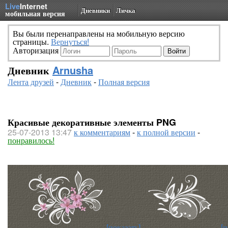
Live
Internet
Дневники
Личка
мобильная версия
Вы были перенаправлены на мобильную версию
страницы.
Вернуться!
Авторизация
Дневник
Arnusha
Лента друзей
-
Дневник
-
Полная версия
Красивые декоративные элементы PNG
25-07-2013 13:47
к комментариям
-
к полной версии
-
понравилось!
[показать]
[п