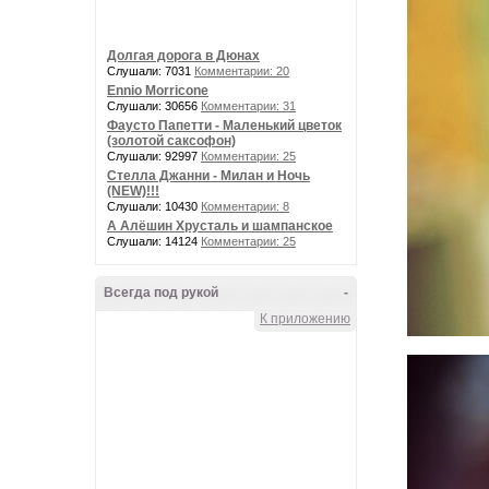
Долгая дорога в Дюнах
Слушали: 7031
Комментарии: 20
Ennio Morricone
Слушали: 30656
Комментарии: 31
Фаусто Папетти - Маленький цветок
(золотой саксофон)
Слушали: 92997
Комментарии: 25
Стелла Джанни - Милан и Ночь
(NEW)!!!
Слушали: 10430
Комментарии: 8
А Алёшин Хрусталь и шампанское
Слушали: 14124
Комментарии: 25
Всегда под рукой
-
К приложению