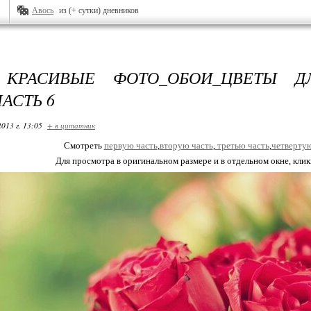
Авось
из (+ сутки) дневников
 КРАСИВЫЕ ФОТО_ОБОИ_ЦВЕТЫ Д
АСТЬ 6
2013 г. 13:05
+ в цитатник
Смотреть
первую часть
,
вторую часть
,
третью часть
,
четвертую
Для просмотра в оригинальном размере и в отдельном окне, кли