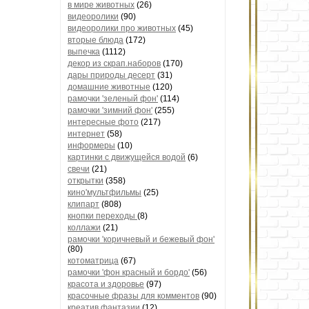
в мире животных
(26)
видеоролики
(90)
видеоролики про животных
(45)
вторые блюда
(172)
выпечка
(1112)
декор из скрап.наборов
(170)
дары природы десерт
(31)
домашние животные
(120)
рамочки 'зеленый фон'
(114)
рамочки 'зимний фон'
(255)
интересные фото
(217)
интернет
(58)
информеры
(10)
картинки с движущейся водой
(6)
свечи
(21)
открытки
(358)
кино'мультфильмы
(25)
клипарт
(808)
кнопки переходы
(8)
коллажи
(21)
рамочки 'коричневый и бежевый фон'
(80)
котоматрица
(67)
рамочки 'фон красный и бордо'
(56)
красота и здоровье
(97)
красочные фразы для комментов
(90)
креатив,фантазии
(12)