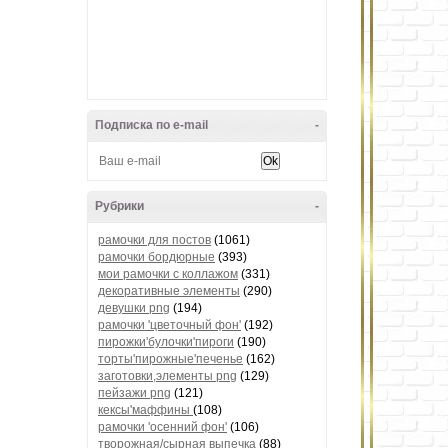
Подписка по e-mail
-
Рубрики
-
рамочки для постов
(1061)
рамочки бордюрные
(393)
мои рамочки с коллажом
(331)
декоративные элементы
(290)
девушки png
(194)
рамочки 'цветочный фон'
(192)
пирожки'булочки'пироги
(190)
торты'пирожные'печенье
(162)
заготовки,элементы png
(129)
пейзажи png
(121)
кексы'маффины
(108)
рамочки 'осенний фон'
(106)
творожная/сырная выпечка
(88)