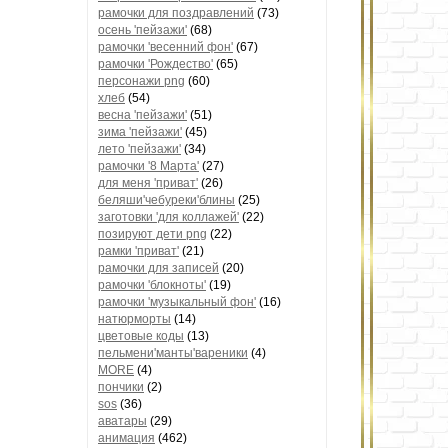
рамочки для поздравлений
(73)
осень 'пейзажи'
(68)
рамочки 'весенний фон'
(67)
рамочки 'Рождество'
(65)
персонажи png
(60)
хлеб
(54)
весна 'пейзажи'
(51)
зима 'пейзажи'
(45)
лето 'пейзажи'
(34)
рамочки '8 Марта'
(27)
для меня 'приват'
(26)
беляши'чебуреки'блины
(25)
заготовки 'для коллажей'
(22)
позируют дети png
(22)
рамки 'приват'
(21)
рамочки для записей
(20)
рамочки 'блокноты'
(19)
рамочки 'музыкальный фон'
(16)
натюрморты
(14)
цветовые коды
(13)
пельмени'манты'вареники
(4)
MORE
(4)
пончики
(2)
sos
(36)
аватары
(29)
анимация
(462)