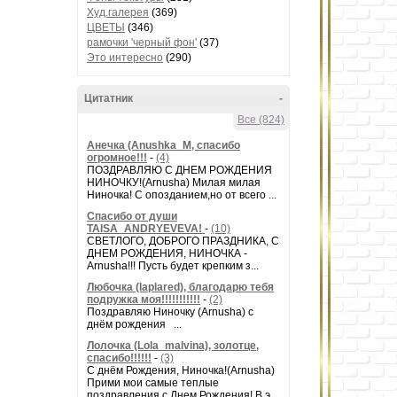
Худ.галерея
(369)
ЦВЕТЫ
(346)
рамочки 'черный фон'
(37)
Это интересно
(290)
Цитатник
-
Все (824)
Анечка (Anushka_M, спасибо
огромное!!!
-
(4)
ПОЗДРАВЛЯЮ С ДНЕМ РОЖДЕНИЯ
НИНОЧКУ!(Arnusha) Милая милая
Ниночка! С опозданием,но от всего ...
Спасибо от души
TAISA_ANDRYEVEVA!
-
(10)
СВЕТЛОГО, ДОБРОГО ПРАЗДНИКА, С
ДНЕМ РОЖДЕНИЯ, НИНОЧКА -
Arnusha!!! Пусть будет крепким з...
Любочка (laplared), благодарю тебя
подружка моя!!!!!!!!!!!
-
(2)
Поздравляю Ниночку (Arnusha) с
днём рождения ...
Лолочка (Lola_malvina), золотце,
спасибо!!!!!!
-
(3)
С днём Рождения, Ниночка!(Аrnusha)
Прими мои самые теплые
поздравления с Днем Рождения! В э...