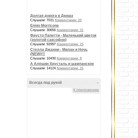
Долгая дорога в Дюнах
Слушали: 7031
Комментарии: 20
Ennio Morricone
Слушали: 30656
Комментарии: 31
Фаусто Папетти - Маленький цветок
(золотой саксофон)
Слушали: 92997
Комментарии: 25
Стелла Джанни - Милан и Ночь
(NEW)!!!
Слушали: 10430
Комментарии: 8
А Алёшин Хрусталь и шампанское
Слушали: 14124
Комментарии: 25
Всегда под рукой
-
К приложению