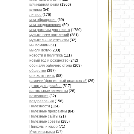
кулинарная книга
(1366)
кумиры
(54)
личное
(176)
мои обращения
(69)
мои поздравления
(59)
мои рамочки для текста
(1780)
музыка всех поколений
(281)
музыкальные открытки
(32)
мы помним
(61)
мысли вслух
(203)
новости и политика
(111)
новый год и рождество
(242)
обои для рабочего стола
(203)
общество
(397)
они хотят жить
(58)
рамочки 'фон желтый оранжевый'
(26)
декор для дизайна
(517)
пасхальные элементы
(28)
пожелания
(32)
поздравления
(156)
Полезности
(124)
Полезные программы
(84)
Полезные сайты
(21)
Полезные советы
(285)
Приколы и юмор
(71)
Мужчины,пары
(17)