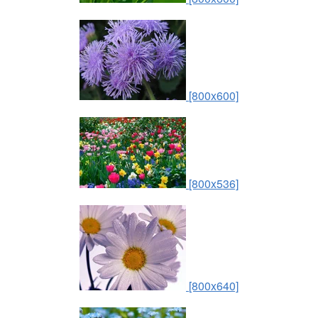
[800x600]
[800x536]
[800x640]