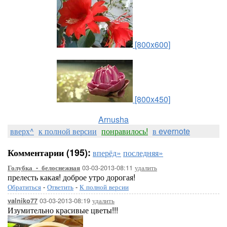
[800x600]
[800x450]
Arnusha
вверх^
к полной версии
понравилось!
в evernote
Комментарии (195):
вперёд»
последняя»
03-03-2013-08:11
удалить
Голубка_-_белоснежная
прелесть какая! доброе утро дорогая!
Обратиться
-
Ответить
-
К полной версии
03-03-2013-08:19
удалить
valniko77
Изумительно красивые цветы!!!