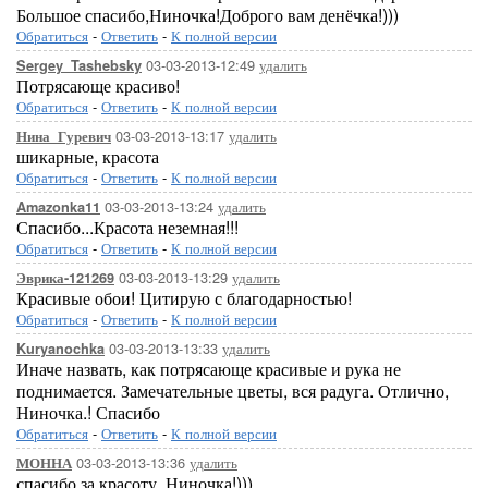
Большое спасибо,Ниночка!Доброго вам денёчка!)))
Обратиться
-
Ответить
-
К полной версии
03-03-2013-12:49
удалить
Sergey_Tashebsky
Потрясающе красиво!
Обратиться
-
Ответить
-
К полной версии
03-03-2013-13:17
удалить
Нина_Гуревич
шикарные, красота
Обратиться
-
Ответить
-
К полной версии
03-03-2013-13:24
удалить
Amazonka11
Спасибо...Красота неземная!!!
Обратиться
-
Ответить
-
К полной версии
03-03-2013-13:29
удалить
Эврика-121269
Красивые обои! Цитирую с благодарностью!
Обратиться
-
Ответить
-
К полной версии
03-03-2013-13:33
удалить
Kuryanochka
Иначе назвать, как потрясающе красивые и рука не
поднимается. Замечательные цветы, вся радуга. Отлично,
Ниночка.! Спасибо
Обратиться
-
Ответить
-
К полной версии
03-03-2013-13:36
удалить
МОННА
спасибо за красоту, Ниночка!)))