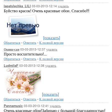
03-03-2013-12:14
удалить
lapatylechka_LILI
Буйство красок! Очень красивые обои. Спасибо!!!
[показать]
Обратиться
-
Ответить
-
К полной версии
03-03-2013-12:37
удалить
Окина-сан
Просто восхитительно!...
Обратиться
-
Ответить
-
К полной версии
03-03-2013-12:38
удалить
LudmilaF
[показать]
Обратиться
-
Ответить
-
К полной версии
03-03-2013-12:41
удалить
Pannamusic
Очень красивые обои!Забираю с большой благодарностью!