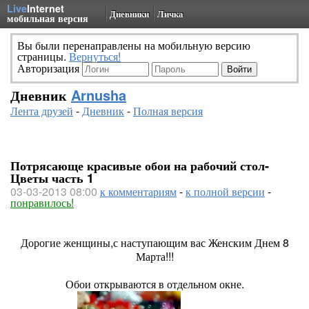
Live
Internet
Дневники
Личка
мобильная версия
Вы были перенаправлены на мобильную версию
страницы.
Вернуться!
Авторизация
Дневник
Arnusha
Лента друзей
-
Дневник
-
Полная версия
Потрясающе красивые обои на рабочий стол-
Цветы часть 1
03-03-2013 08:00
к комментариям
-
к полной версии
-
понравилось!
Дорогие женщины,с наступающим вас Женским Днем 8
Марта!!!
Обои открываются в отдельном окне.