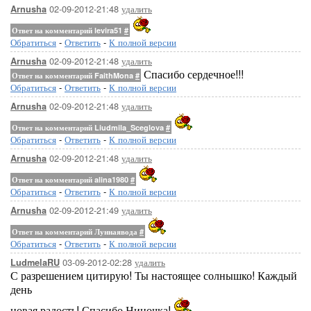
02-09-2012-21:48
удалить
Arnusha
Ответ на комментарий levira51
#
Обратиться
-
Ответить
-
К полной версии
02-09-2012-21:48
удалить
Arnusha
Спасибо сердечное!!!
Ответ на комментарий FaithMona
#
Обратиться
-
Ответить
-
К полной версии
02-09-2012-21:48
удалить
Arnusha
Ответ на комментарий Liudmila_Sceglova
#
Обратиться
-
Ответить
-
К полной версии
02-09-2012-21:48
удалить
Arnusha
Ответ на комментарий alina1980
#
Обратиться
-
Ответить
-
К полной версии
02-09-2012-21:49
удалить
Arnusha
Ответ на комментарий Луннаявода
#
Обратиться
-
Ответить
-
К полной версии
03-09-2012-02:28
удалить
LudmelaRU
С разрешением цитирую! Ты настоящее солнышко! Каждый
день
новая радость! Спасибо Ниночка!