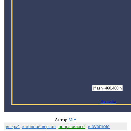
Arnusha
Автор
MIF
вверх^
к полной версии
понравилось!
в evernote