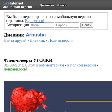
Live
Internet
Дневники
Личка
мобильная версия
Вы были перенаправлены на мобильную версию
страницы.
Вернуться!
Авторизация
Дневник
Arnusha
Лента друзей
-
Дневник
-
Полная версия
Флеш-плееры УГОЛКИ
02-09-2012 08:50
к комментариям
-
к полной версии
-
понравилось!