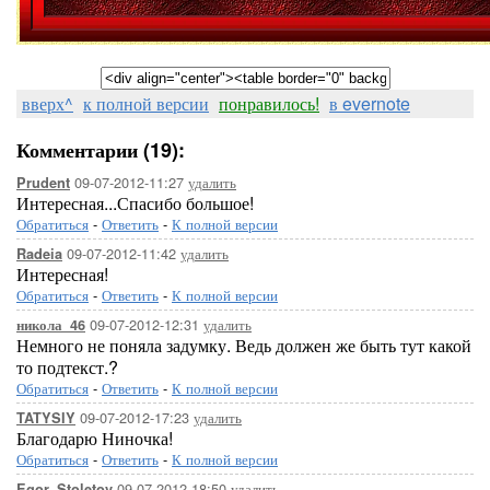
вверх^
к полной версии
понравилось!
в evernote
Комментарии (19):
09-07-2012-11:27
удалить
Prudent
Интересная...Спасибо большое!
Обратиться
-
Ответить
-
К полной версии
09-07-2012-11:42
удалить
Radeia
Интересная!
Обратиться
-
Ответить
-
К полной версии
09-07-2012-12:31
удалить
никола_46
Немного не поняла задумку. Ведь должен же быть тут какой
то подтекст.?
Обратиться
-
Ответить
-
К полной версии
09-07-2012-17:23
удалить
TATYSIY
Благодарю Ниночка!
Обратиться
-
Ответить
-
К полной версии
09-07-2012-18:50
удалить
Egor_Stoletov