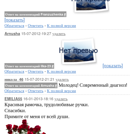
Ответ на комментарий Franzuzhenka
#
[показать]
Обратиться
-
Ответить
-
К полной версии
15-07-2012-19:27
удалить
Arnusha
[показать]
Ответ на комментарий ilka-23
#
Обратиться
-
Ответить
-
К полной версии
15-07-2012-21:21
удалить
никола_46
Молодец! Современный диагноз!
Ответ на комментарий Arnusha
#
Обратиться
-
Ответить
-
К полной версии
16-01-2013-18:16
удалить
EMILIA55
Красивая рамочка, трудолюбивые ручки.
Спасибки.
Примите от меня от всей души.