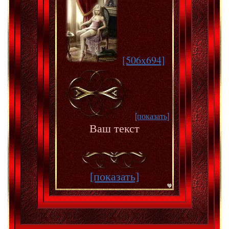
[506x694]
[показать]
Ваш текст
[показать]