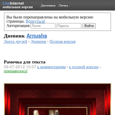
Live
Internet
Дневники
Личка
мобильная версия
Вы были перенаправлены на мобильную версию
страницы.
Вернуться!
Авторизация
Дневник
Arnusha
Лента друзей
-
Дневник
-
Полная версия
Рамочка для текста
09-07-2012 10:37
к комментариям
-
к полной версии
-
понравилось!