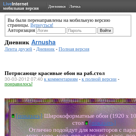
Live
Internet
Дневники
Личка
мобильная версия
Вы были перенаправлены на мобильную версию
страницы.
Вернуться!
Авторизация
Дневник
Arnusha
Лента друзей
-
Дневник
-
Полная версия
Потрясающе красивые обои на раб.стол
30-03-2012 07:40
к комментариям
-
к полной версии
-
понравилось!
[показать]
Широкоформатные обои (1920 х 108
стол
[показать]
Отлично подойдут для мониторов с пар