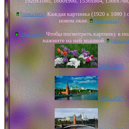
1920х1080, 1600х900, 1536х864, 1366х768
[показать]
Каждая картинка (1920 х 1080 ) 
новом окне.
[показать]
[показать]
Чтобы посмотреть картинку в по
нажмите на ней мышкой.
[показа
[800x450]
[800x450]