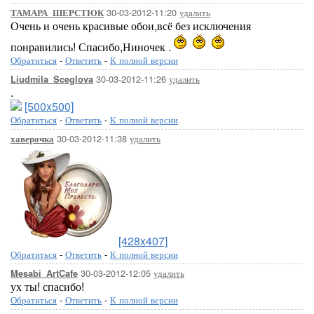
30-03-2012-11:20
удалить
ТАМАРА_ШЕРСТЮК
Очень и очень красивые обои,всё без исключения
понравились! Спасибо,Ниночек .
Обратиться
-
Ответить
-
К полной версии
30-03-2012-11:26
удалить
Liudmila_Sceglova
.
[500x500]
Обратиться
-
Ответить
-
К полной версии
30-03-2012-11:38
удалить
хаверочка
[428x407]
Обратиться
-
Ответить
-
К полной версии
30-03-2012-12:05
удалить
Mesabi_ArtCafe
ух ты! спасибо!
Обратиться
-
Ответить
-
К полной версии