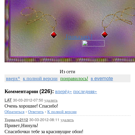
[показать]
Из сети
вверх^
к полной версии
понравилось!
в evernote
Комментарии (226):
вперёд»
последняя»
30-03-2012-07:50
удалить
LAT
Очень хорошие! Спасибо!
Обратиться
-
Ответить
-
К полной версии
30-03-2012-08:11
удалить
Торнадо2112
Привет,Нинуль!
Спасибочки тебе за красивущие обои!