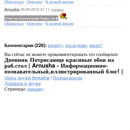
Обратиться
-
Ответить
-
К полной версии
30-03-2012-21:11
удалить
Arnusha
Ответ на комментарий Окина-сан
#
Обратиться
-
Ответить
-
К полной версии
Комментарии (226):
вперёд»
последняя»
вверх^
Вы сейчас не можете прокомментировать это сообщение.
Дневник Потрясающе красивые обои на
раб.стол | Arnusha - Информационно-
познавательный,иллюстрированный блог! |
Лента друзей Arnusha
/
Полная версия
Добавить в друзья
Страницы:
раньше»