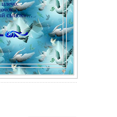
 плечо.
клочок…
мый сынок»…