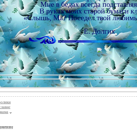
Мне в бедах всегда подставляя
В руках моих старой бумаги 
«Слышь, Ма? Поседел твой люби
Е. Долгих
ролики
славие
мама
зователям