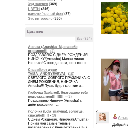
Худ.галерея
(369)
ЦВЕТЫ
(346)
рамочки 'черный фон'
(37)
Это интересно
(290)
Цитатник
-
Все (824)
Анечка (Anushka_M, спасибо
огромное!!!
-
(4)
ПОЗДРАВЛЯЮ С ДНЕМ РОЖДЕНИЯ
НИНОЧКУ!(Arnusha) Милая милая
Ниночка! С опозданием,но от всего ...
Спасибо от души
TAISA_ANDRYEVEVA!
-
(10)
СВЕТЛОГО, ДОБРОГО ПРАЗДНИКА, С
ДНЕМ РОЖДЕНИЯ, НИНОЧКА -
Arnusha!!! Пусть будет крепким з...
Любочка (laplared), благодарю тебя
подружка моя!!!!!!!!!!!
-
(2)
Поздравляю Ниночку (Arnusha) с
днём рождения ...
Лолочка (Lola_malvina), золотце,
спасибо!!!!!!
-
(3)
Arnus
С днём Рождения, Ниночка!(Аrnusha)
Прими мои самые теплые
Добрый в
поздравления с Днем Рождения! В э...