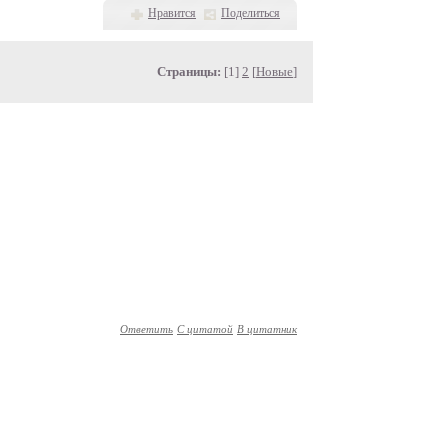
Нравится
Поделиться
Страницы:
[1]
2
[
Новые
]
Ответить
С цитатой
В цитатник