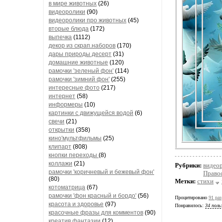
в мире животных
(26)
видеоролики
(90)
видеоролики про животных
(45)
вторые блюда
(172)
выпечка
(1112)
декор из скрап.наборов
(170)
дары природы десерт
(31)
домашние животные
(120)
рамочки 'зеленый фон'
(114)
рамочки 'зимний фон'
(255)
интересные фото
(217)
интернет
(58)
информеры
(10)
картинки с движущейся водой
(6)
свечи
(21)
открытки
(358)
кино'мультфильмы
(25)
клипарт
(808)
кнопки переходы
(8)
коллажи
(21)
Рубрики:
видео
рамочки 'коричневый и бежевый фон'
Право
(80)
Метки:
стихи
котоматрица
(67)
рамочки 'фон красный и бордо'
(56)
Процитировано
91 раз
красота и здоровье
(97)
Понравилось:
34 поль
красочные фразы для комментов
(90)
креатив,фантазии
(12)