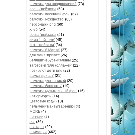
рамочки для поздравлений
(73)
осень 'пейзажи'
(68)
рамочки 'весенний фон'
(67)
рамочки 'Рождество'
(65)
персонажи png
(60)
хлеб
(54)
весна 'пейзажи'
(51)
зима 'пейзажи'
(45)
лето 'пейзажи'
(34)
рамочки '8 Марта'
(27)
для меня 'приват'
(26)
беляши'чебуреки'блины
(25)
заготовки 'для коллажей'
(22)
позируют дети png
(22)
рамки 'приват'
(21)
рамочки для записей
(20)
рамочки 'блокноты'
(19)
рамочки 'музыкальный фон'
(16)
натюрморты
(14)
цветовые коды
(13)
пельмени'манты'вареники
(4)
MORE
(4)
пончики
(2)
sos
(36)
аватары
(29)
анимация
(462)