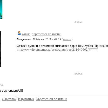
Zinur
обратиться по имени
Воскресенье, 18 Марта 2012 г. 08:23 (
ссылка
)
От всей души и с огромной симпатией дарю Вам Кубок "Признания"
http://www.liveinternet.ru/users/zinur/post211649662/
))))))))))
ha
 вам спасибо!!!
ь
С цитатой
В цитатник
Обратиться по имени