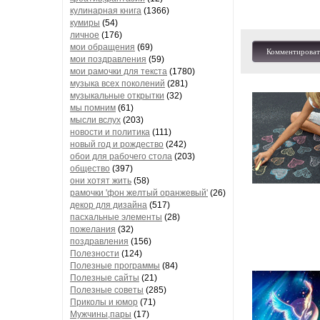
кулинарная книга
(1366)
кумиры
(54)
личное
(176)
мои обращения
(69)
Комментироват
мои поздравления
(59)
мои рамочки для текста
(1780)
музыка всех поколений
(281)
музыкальные открытки
(32)
мы помним
(61)
мысли вслух
(203)
новости и политика
(111)
новый год и рождество
(242)
обои для рабочего стола
(203)
общество
(397)
они хотят жить
(58)
рамочки 'фон желтый оранжевый'
(26)
декор для дизайна
(517)
пасхальные элементы
(28)
пожелания
(32)
поздравления
(156)
Полезности
(124)
Полезные программы
(84)
Полезные сайты
(21)
Полезные советы
(285)
Приколы и юмор
(71)
Мужчины,пары
(17)