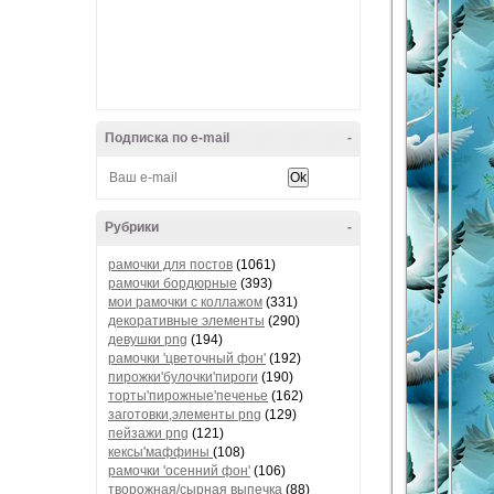
Подписка по e-mail
-
Рубрики
-
рамочки для постов
(1061)
рамочки бордюрные
(393)
мои рамочки с коллажом
(331)
декоративные элементы
(290)
девушки png
(194)
рамочки 'цветочный фон'
(192)
пирожки'булочки'пироги
(190)
торты'пирожные'печенье
(162)
заготовки,элементы png
(129)
пейзажи png
(121)
кексы'маффины
(108)
рамочки 'осенний фон'
(106)
творожная/сырная выпечка
(88)