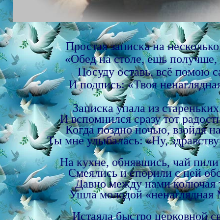
Простая записка на несколько
«Обед на столе, ешь получше,
Посуду оставь, всё помою с
И подпись: «Твоя ненаглядна
Записка упала из стареньких
И вспомнился сразу тот радост
Когда поздно ночью, взойдя на
Ты мне улыбалась: «Ну, здравству
На кухне, обнявшись, чай пили
Смеялись и спорили с ней обо
Давно между нами колючая 
Ушла молодой «ненаглядная
Истаяла быстро церковной св