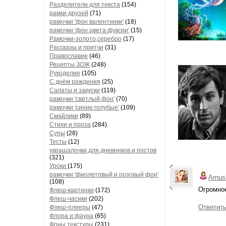
Разделители для текста
(154)
рамки друзей
(71)
рамочки 'фон валентинки'
(18)
рамочки 'фон цвета фуксии'
(15)
Рамочки-золото,серебро
(17)
Рассказы и притчи
(31)
Православие
(46)
Рецепты ЗОЖ
(248)
Рукоделие
(105)
С днём рождения
(25)
Салаты и закуски
(119)
рамочки 'светлый фон'
(70)
рамочки 'синие голубые'
(109)
Смайлики
(89)
Стихи и проза
(284)
Супы
(28)
Тесты
(12)
украшалочки для дневников и постов
(321)
Уроки
(175)
рамочки 'фиолетовый и розовый фон'
Arnus
(108)
Огромное
Флеш-картинки
(172)
Флеш-часики
(202)
Ответит
Флеш-плееры
(47)
Флора и фауна
(65)
Фоны текстуры
(231)