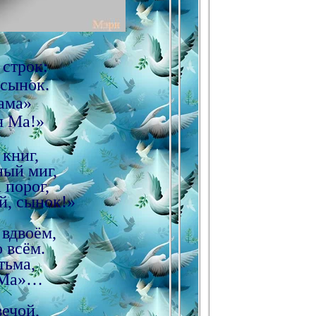
 строк:
 сынок.
ама»
я Ма!»
 книг,
ный миг,
 порог,
й, сынок!»
 вдвоём,
 всём.
тьма,
 Ма»…
ечой,