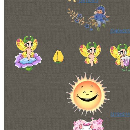
[251x300]
[340x225
[212x214