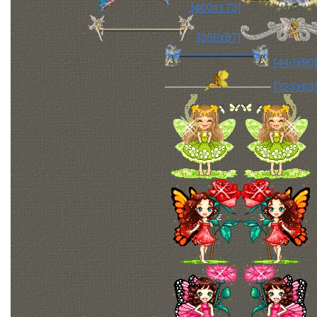
[400x173]
[350x87]
[440x90]
[323x63]