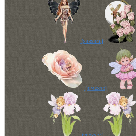
[248x345]
[324x310]
[200x274]