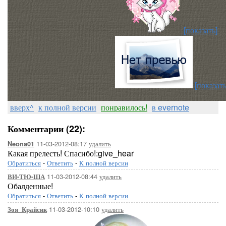
[показать]
[показать
вверх^
к полной версии
понравилось!
в evernote
Комментарии (22):
11-03-2012-08:17
удалить
Neona01
Какая прелесть! Спасибо!:give_hear
Обратиться
-
Ответить
-
К полной версии
11-03-2012-08:44
удалить
ВИ-ТЮ-ША
Обалденные!
Обратиться
-
Ответить
-
К полной версии
11-03-2012-10:10
удалить
Зоя_Крайсик