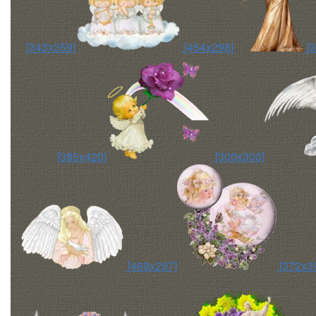
[343x359]
[454x298]
[
[385x420]
[300x300]
[469x297]
[372x3