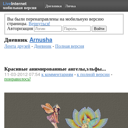
Live
Internet
Дневники
Личка
мобильная версия
Вы были перенаправлены на мобильную версию
страницы.
Вернуться!
Авторизация
Дневник
Arnusha
Лента друзей
-
Дневник
-
Полная версия
Красивые анимированные ангелы,эльфы...
11-03-2012 07:54
к комментариям
-
к полной версии
-
понравилось!