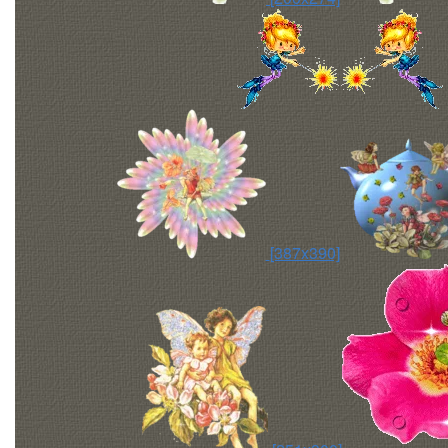
[387x390]