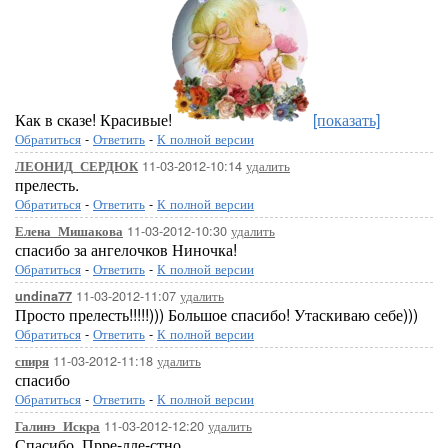
Как в сказе! Красивые!
[показать]
Обратиться
-
Ответить
-
К полной версии
11-03-2012-10:14
удалить
ЛЕОНИД_СЕРДЮК
прелесть.
Обратиться
-
Ответить
-
К полной версии
11-03-2012-10:30
удалить
Елена_Мишакова
спасибо за ангелочков Ниночка!
Обратиться
-
Ответить
-
К полной версии
11-03-2012-11:07
удалить
undina77
Просто прелесть!!!!!))) Большое спасибо! Утаскиваю себе)))
Обратиться
-
Ответить
-
К полной версии
11-03-2012-11:18
удалить
спиря
спасибо
Обратиться
-
Ответить
-
К полной версии
11-03-2012-12:20
удалить
Галинэ_Искра
Спасибо. Прре-лле-стно