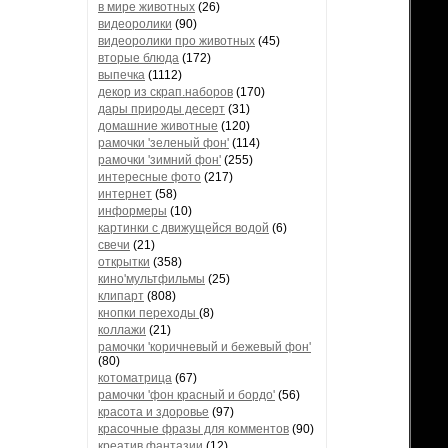
в мире животных
(26)
видеоролики
(90)
видеоролики про животных
(45)
вторые блюда
(172)
выпечка
(1112)
декор из скрап.наборов
(170)
дары природы десерт
(31)
домашние животные
(120)
рамочки 'зеленый фон'
(114)
рамочки 'зимний фон'
(255)
интересные фото
(217)
интернет
(58)
информеры
(10)
картинки с движущейся водой
(6)
свечи
(21)
открытки
(358)
кино'мультфильмы
(25)
клипарт
(808)
кнопки переходы
(8)
коллажи
(21)
рамочки 'коричневый и бежевый фон'
(80)
котоматрица
(67)
рамочки 'фон красный и бордо'
(56)
красота и здоровье
(97)
красочные фразы для комментов
(90)
креатив,фантазии
(12)