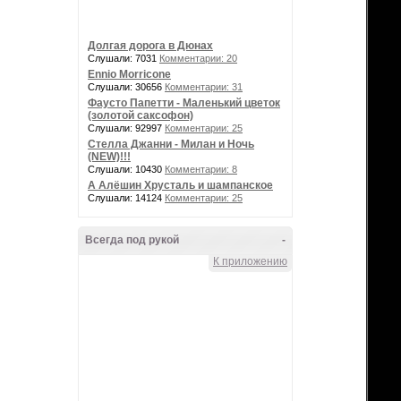
Долгая дорога в Дюнах
Слушали: 7031
Комментарии: 20
Ennio Morricone
Слушали: 30656
Комментарии: 31
Фаусто Папетти - Маленький цветок
(золотой саксофон)
Слушали: 92997
Комментарии: 25
Стелла Джанни - Милан и Ночь
(NEW)!!!
Слушали: 10430
Комментарии: 8
А Алёшин Хрусталь и шампанское
Слушали: 14124
Комментарии: 25
Всегда под рукой
-
К приложению