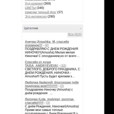
Худ.галерея
(369)
ЦВЕТЫ
(346)
рамочки 'черный фон'
(37)
Это интересно
(290)
Цитатник
-
Все (824)
Анечка (Anushka_M, спасибо
огромное!!!
-
(4)
ПОЗДРАВЛЯЮ С ДНЕМ РОЖДЕНИЯ
НИНОЧКУ!(Arnusha) Милая милая
Ниночка! С опозданием,но от всего ...
Спасибо от души
TAISA_ANDRYEVEVA!
-
(10)
СВЕТЛОГО, ДОБРОГО ПРАЗДНИКА, С
ДНЕМ РОЖДЕНИЯ, НИНОЧКА -
Arnusha!!! Пусть будет крепким з...
Любочка (laplared), благодарю тебя
подружка моя!!!!!!!!!!!
-
(2)
Поздравляю Ниночку (Arnusha) с
днём рождения ...
Лолочка (Lola_malvina), золотце,
спасибо!!!!!!
-
(3)
С днём Рождения, Ниночка!(Аrnusha)
Прими мои самые теплые
поздравления с Днем Рождения! В э...