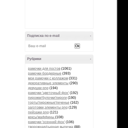
Подписка по e-mail
-
Рубрики
-
рамочки для постов
(1061)
рамочки бордюрные
(393)
мои рамочки с коллажом
(331)
декоративные элементы
(290)
девушки png
(194)
рамочки 'цветочный фон'
(192)
пирожки'булочки'пироги
(190)
торты'пирожные'печенье
(162)
заготовки,элементы png
(129)
пейзажи png
(121)
кексы'маффины
(108)
рамочки 'осенний фон'
(106)
творожная/сырная выпечка
(88)