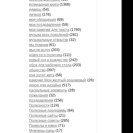
кулинарная книга
(1366)
кумиры
(54)
личное
(176)
мои обращения
(69)
мои поздравления
(59)
мои рамочки для текста
(1780)
музыка всех поколений
(281)
музыкальные открытки
(32)
мы помним
(61)
мысли вслух
(203)
новости и политика
(111)
новый год и рождество
(242)
обои для рабочего стола
(203)
общество
(397)
они хотят жить
(58)
рамочки 'фон желтый оранжевый'
(26)
декор для дизайна
(517)
пасхальные элементы
(28)
пожелания
(32)
поздравления
(156)
Полезности
(124)
Полезные программы
(84)
Полезные сайты
(21)
Полезные советы
(285)
Приколы и юмор
(71)
Мужчины,пары
(17)