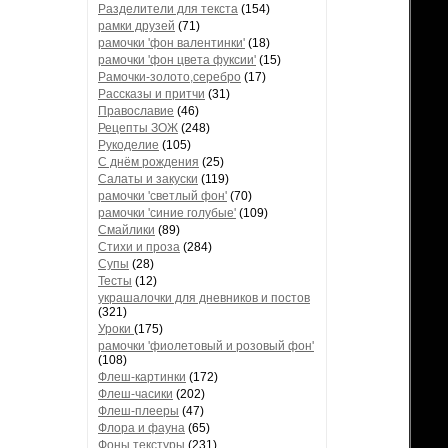
Разделители для текста
(154)
рамки друзей
(71)
рамочки 'фон валентинки'
(18)
рамочки 'фон цвета фуксии'
(15)
Рамочки-золото,серебро
(17)
Рассказы и притчи
(31)
Православие
(46)
Рецепты ЗОЖ
(248)
Рукоделие
(105)
С днём рождения
(25)
Салаты и закуски
(119)
рамочки 'светлый фон'
(70)
рамочки 'синие голубые'
(109)
Смайлики
(89)
Стихи и проза
(284)
Супы
(28)
Тесты
(12)
украшалочки для дневников и постов
(321)
Уроки
(175)
рамочки 'фиолетовый и розовый фон'
(108)
Флеш-картинки
(172)
Флеш-часики
(202)
Флеш-плееры
(47)
Флора и фауна
(65)
Фоны текстуры
(231)