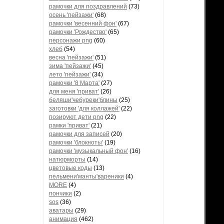
рамочки для поздравлений
(73)
осень 'пейзажи'
(68)
рамочки 'весенний фон'
(67)
рамочки 'Рождество'
(65)
персонажи png
(60)
хлеб
(54)
весна 'пейзажи'
(51)
зима 'пейзажи'
(45)
лето 'пейзажи'
(34)
рамочки '8 Марта'
(27)
для меня 'приват'
(26)
беляши'чебуреки'блины
(25)
заготовки 'для коллажей'
(22)
позируют дети png
(22)
рамки 'приват'
(21)
рамочки для записей
(20)
рамочки 'блокноты'
(19)
рамочки 'музыкальный фон'
(16)
натюрморты
(14)
цветовые коды
(13)
пельмени'манты'вареники
(4)
MORE
(4)
пончики
(2)
sos
(36)
аватары
(29)
анимация
(462)