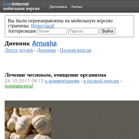
Live
Internet
Дневники
Личка
мобильная версия
Вы были перенаправлены на мобильную версию
страницы.
Вернуться!
Авторизация
Дневник
Arnusha
Лента друзей
-
Дневник
-
Полная версия
Лечение чесноком, очищение организма
24-10-2011 08:13
к комментариям
-
к полной версии
-
понравилось!