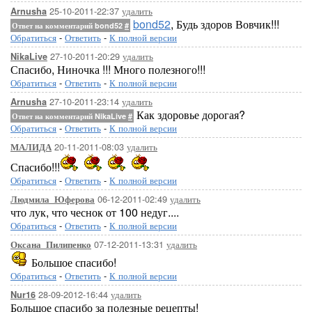
25-10-2011-22:37
удалить
Arnusha
bond52
, Будь здоров Вовчик!!!
Ответ на комментарий bond52
#
Обратиться
-
Ответить
-
К полной версии
27-10-2011-20:29
удалить
NikaLive
Спасибо, Ниночка !!! Много полезного!!!
Обратиться
-
Ответить
-
К полной версии
27-10-2011-23:14
удалить
Arnusha
Как здоровье дорогая?
Ответ на комментарий NikaLive
#
Обратиться
-
Ответить
-
К полной версии
20-11-2011-08:03
удалить
МАЛИДА
Спасибо!!!
Обратиться
-
Ответить
-
К полной версии
06-12-2011-02:49
удалить
Людмила_Юферова
что лук, что чеснок от 100 недуг....
Обратиться
-
Ответить
-
К полной версии
07-12-2011-13:31
удалить
Оксана_Пилипенко
Большое спасибо!
Обратиться
-
Ответить
-
К полной версии
28-09-2012-16:44
удалить
Nur16
Большое спасибо за полезные рецепты!