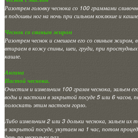
Разотрем головку чеснока со 100 граммами сливочн
в подошвы ног на ночь при сильном коклюше и кашле
Чеснок со свиным жиром
Разотрем чеснок и смешаем его со свиным жиром, в
втираем в кожу спины, шеи, груди, при простудных
кашле.
Ангина
Настой чеснока.
Очистим и измельчим 100 грамм чеснока, зальем е
воды и настоим в закрытой посуде 5 или 6 часов, 
полоскать этим настоем горло.
Либо измельчим 2 или 3 дольки чеснока, зальем их 
в закрытой посуде, укутаем на 1 час, потом процед
день по нескольку раз.