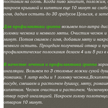
поставим на огонь. Когда пиво закипит, положим, в
накроем крышкой и кипятим еще 10 минут на слабо
огня, дадим остыть до 30 градусов Цельсия, а зат
Для профилактики гриппа
возьмем пол-литра дис
головки чеснока и немного мяты. Очистим чеснок и 
минут. Потом снимем с огня, добавим мяту и накр
немного остыть. Процедим полученный отвар и про
профилактические полоскания делаем 4 или 5 раз в 
В качестве лечения и профилактики гриппа
хоро
ингаляции. Возьмем по 3 столовые ложки сухой душ
ромашки, 1 литр воды и 1 головку чеснока
.
Вскипяти
посуде, смешаем и растолчем душицу, мяту, ромашк
кипятком. Чеснок очистим и растолчем. Чесночну
отвар перед ингаляцией. Накроем голову полотенц
отваром 10 минут.