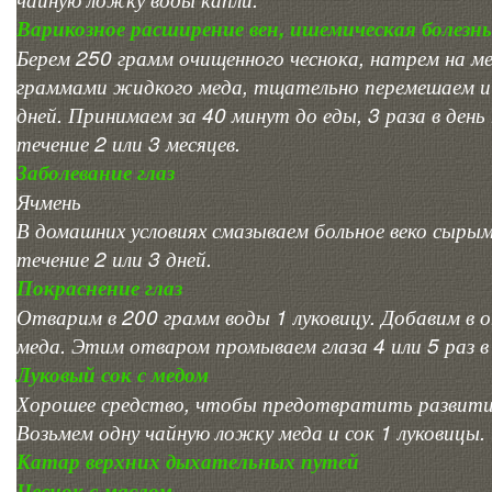
Варикозное расширение вен, ишемическая болезнь
Берем 250 грамм очищенного чеснока, натрем на ме
граммами жидкого меда, тщательно перемешаем и 
дней. Принимаем за 40 минут до еды, 3 раза в день
течение 2 или 3 месяцев.
Заболевание глаз
Ячмень
В домашних условиях смазываем больное веко сырым
течение 2 или 3 дней.
Покраснение глаз
Отварим в 200 грамм воды 1 луковицу. Добавим в 
меда. Этим отваром промываем глаза 4 или 5 раз в 
Луковый сок с медом
Хорошее средство, чтобы предотвратить развитие 
Возьмем одну чайную ложку меда и сок 1 луковицы.
Катар верхних дыхательных путей
Чеснок с маслом