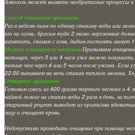
Алкоголь может вызвать необратимые процессы и 
Способ очищения организма
Раз в неделю пьем по одному стакану воды или мол
его на огонь, бросим туда 2 мелко нарезанные дольк
кипятить, снимем с огня, дадим постоять минут 1
Можно очищаться чесноком.
Принимаем очищение
натощак, через 3 или 4 часа уже можно покушать. 
раньше чем через 4 или 5 часов после ужина. Если у
22.00 выпиваем на ночь стакан теплого молока. Хо
Очищение организма
Готовим смесь из 400 грамм тертого чеснока и 4 
чайной ложке на стакан воды 2 раза в день, за полч
старинный рецепт выводит из организма ядовитые
лицу и очищает кровь.
Недопустимо проводить очищение при помощи чес