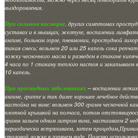
выздоровления.
При сильном насморке,
других симптомах простуды
суставах и в мышцах, желтухе, воспалении лимфат
ангине, больном горле, пневмонии, простудной лих
такая смесь: возьмем 20 или 25 капель сока репчат
ложку чесночного масла и разведем в стакане кипя
4 часа по 1 стакану теплого настоя и закапываем 
10 капель.
При простудных заболеваниях
– воспалении легких
ангине, гриппе и так далее хорошее лечебное дейст
настойка на вине: возьмем 300 грамм чесночной каш
плотной крышкой на полчаса, потом отстоявшуюся
грамм зальем одним литром вина, настаиваем 2 не
периодически встряхиваем, затем процедим
.
Приним
столовой ложке в горячем виде. Полезно использов