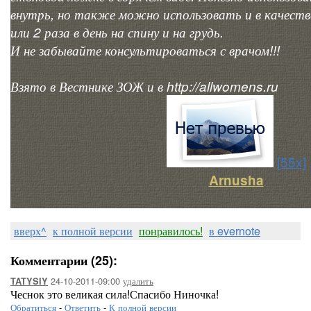
внутрь, но также можно использовать и в качест
или 2 раза в день на спину и на грудь.
И не забывайте консультироваться с врачом!!!
Взято в Вестнике ЗОЖ и в http://allwomens.ru
[55x]
Arnusha
вверх^
к полной версии
понравилось!
в evernote
Комментарии (25):
24-10-2011-09:00
удалить
TATYSIY
Чеснок это великая сила!Спасибо Ниночка!
Обратиться
-
Ответить
-
К полной версии