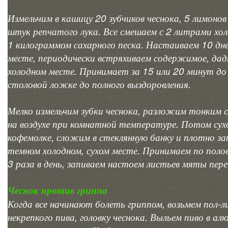
Измельчим в кашицу 20 зубчиков чеснока, 5 лимонов (
штук репчатого лука. Все смешаем с 2 литрами хол
1 килограммом сахарного песка. Настаиваем 10 дн
месте, периодически встряхиваем содержимое, дад
холодном месте. Принимает за 15 или 20 минут до е
столовой ложке до полного выздоровления.
Мелко измельчим зубки чеснока, разложим тонким с
на воздухе при комнатной температуре. Потом сухо
кофемолке, сложим в стеклянную банку и плотно з
темном холодном, сухом месте. Принимаем по поло
3 раза в день, запиваем настоем листьев мяты пере
Чеснок против гриппа
Когда все начинают болеть гриппом, возьмем пол-л
некрепкого пива, головку чеснока. Выльем пиво в ал