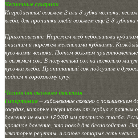
Чесночные сухарики
Ингредиенты: возьмем 2 или 3 зубка чеснока, неско
хлеба, для пропитки хлеба возьмем еще 2-3 зубчика 
Приготовление. Нарежем хлеб небольшими кубиками
очистим и нарежем меленькими кубиками. Каждый 
кусочками чеснока. Потом возьмем приготовленные
и выжмем сок. В полученный сок на несколько мин
кусочки хлеба. Пропитанный сок подсушим в духово
подаем к гороховому супу.
Чеснок от высокого давления
Гипертония
– заболевание связано с повышением д
сосудах, которые несут кровь от сердца к разным 
давление не выше 120/80 мм ртутного столба. Если
кровяное давление, это повод для беспокойства. Э
некоторые рецепты, в основе которых есть чеснок.