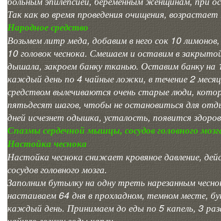
больным эпилепсией, беременным женщинам, при ос
Так как во время проведения очищения, возрастает 
Народное средство
Возьмем литр меда, добавим в него сок 10 лимонов,
10 головок чеснока. Смешаем и оставим в закрытой
дышала, закроем банку тканью. Оставим банку на 
каждый день по 4 чайные ложки, в течение 2 меся
средством вылечиваются очень старые люди, кото
пятьдесят шагов, чтобы не остановиться для отды
дней исчезнет одышка, усталость, появится здоров
Спазмы сердечной мышцы, сосудов головного мозг
Настойка чеснока
Настойка чеснока снижает кровяное давление, дей
сосудов головного мозга.
Заполним бутылку на одну треть нарезанным чеснок
настаиваем 64 дня в прохладном, темном месте, б
каждый день. Принимаем до еды по 5 капель, 3 раза
чайную ложку воды капли.