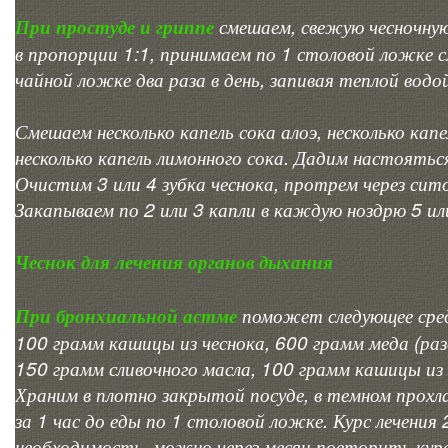
При простуде и гриппе
смешаем, свежую чесночную
в пропорции 1:1, принимаем по 1 столовой ложке с
чайной ложке два раза в день, запивая теплой водо
Смешаем несколько капель сока алоэ, несколько кап
несколько капель лимонного сока. Дадим настояться
Очистим 3 или 4 зубка чеснока, протрем через сито
Закапываем по 2 или 3 капли в каждую ноздрю 5 или
Чеснок для лечения органов дыхания
При бронхиальной астме
поможет следующее сред
100 грамм кашицы из чеснока, 600 грамм меда (разо
150 грамм сливочного масла, 100 грамм кашицы из 
Храним в плотно закрытой посуде, в темном прох
за 1 час до еды по 1 столовой ложке. Курс лечения 
необходимость, можно через месяц повторить курс