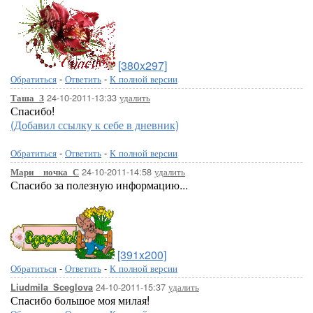
[380x297]
Обратиться
-
Ответить
-
К полной версии
24-10-2011-13:33
удалить
Таша_З
Спасибо!
(Добавил ссылку к себе в дневник)
Обратиться
-
Ответить
-
К полной версии
24-10-2011-14:58
удалить
Мари__ночка_С
Спасибо за полезную информацию...
[391x200]
Обратиться
-
Ответить
-
К полной версии
24-10-2011-15:37
удалить
Liudmila_Sceglova
Спасибо большое моя милая!