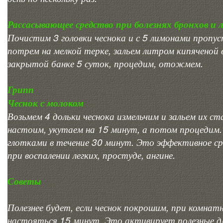
Рассасывающее средство при болезнях бронхов и 
Почистим 3 головки чеснока и с 5 лимонами пропус
потрем на мелкой терке, зальем литром кипяченой
закрытой банке 5 суток, процедим, отожмем.
Грипп
Чеснок с молоком
Возьмем 4 дольки чеснока измельчим и зальем их ст
настоим, укутаем на 15 минут, а потом процедим
глотками в течение 30 минут. Это эффективное ср
при воспалении легких, простуде, ангине.
Советы
Полезнее будет, если чеснок покрошим, при комна
настояться 15 минут. Это активирует полезные дл