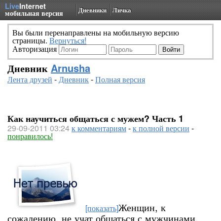
Live
Internet
Дневники
Личка
мобильная версия
Вы были перенаправлены на мобильную версию
страницы.
Вернуться!
Авторизация
Дневник
Arnusha
Лента друзей
-
Дневник
-
Полная версия
Как научиться общаться с мужем? Часть 1
29-09-2011 03:24
к комментариям
-
к полной версии
-
понравилось!
Женщин, к
[показать]
сожалению, не учат общаться с мужчинами.