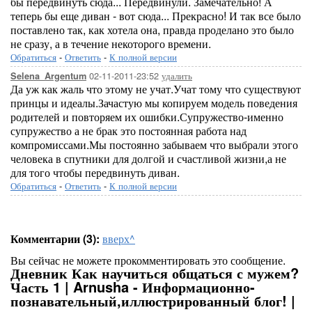
бы передвинуть сюда... Передвинули. Замечательно! А
теперь бы еще диван - вот сюда... Прекрасно! И так все было
поставлено так, как хотела она, правда проделано это было
не сразу, а в течение некоторого времени.
Обратиться
-
Ответить
-
К полной версии
02-11-2011-23:52
удалить
Selena_Argentum
Да уж как жаль что этому не учат.Учат тому что существуют
принцы и идеалы.Зачастую мы копируем модель поведения
родителей и повторяем их ошибки.Супружество-именно
супружество а не брак это постоянная работа над
компромиссами.Мы постоянно забываем что выбрали этого
человека в спутники для долгой и счастливой жизни,а не
для того чтобы передвинуть диван.
Обратиться
-
Ответить
-
К полной версии
Комментарии (3):
вверх^
Вы сейчас не можете прокомментировать это сообщение.
Дневник Как научиться общаться с мужем?
Часть 1 | Arnusha - Информационно-
познавательный,иллюстрированный блог! |