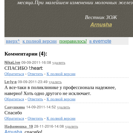
месяца.При малейшем изменении молочных желез
Вестник ЗОЖ
Arnusha
вверх^
к полной версии
понравилось!
в evernote
Комментарии (4):
09-09-2011-16:08
удалить
NikaLive
СПАСИБО !:heart:
Обратиться
-
Ответить
-
К полной версии
09-09-2011-23:49
удалить
Le-ly-a
А все-таки в поликлинике у профессионала надежнее,
наверно! Хоть одно другого не исключает.
Обратиться
-
Ответить
-
К полной версии
14-09-2011-14:52
удалить
Савушкина
Спасибо
Обратиться
-
Ответить
-
К полной версии
28-11-2016-14:08
удалить
Нафанюшка_19
Arnusha
, спасибо!