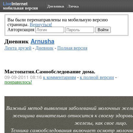
Live
Internet
Дневники
Личка
мобильная версия
Вы были перенаправлены на мобильную версию
страницы.
Вернуться!
Авторизация
Дневник
Arnusha
Лента друзей
-
Дневник
-
Полная версия
Мастопатия.Самообследование дома.
09-09-2011 08:16
к комментариям
-
к полной версии
-
понравилось!
Важный метод выявления заболеваний молочных желез
женщина внимательно относится к своему здоровь
железы, как свое лицо.
Техника самообследования включает осмотр молочны