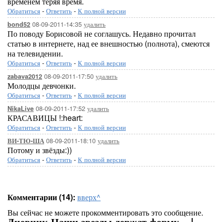
временем теряя время.
Обратиться
-
Ответить
-
К полной версии
08-09-2011-14:35
удалить
bond52
По поводу Борисовой не соглашусь. Недавно прочитал
статью в интернете, над ее внешностью (полнота), смеются
на телевидении.
Обратиться
-
Ответить
-
К полной версии
08-09-2011-17:50
удалить
zabava2012
Молодцы девчонки.
Обратиться
-
Ответить
-
К полной версии
08-09-2011-17:52
удалить
NikaLive
КРАСАВИЦЫ !:heart:
Обратиться
-
Ответить
-
К полной версии
08-09-2011-18:10
удалить
ВИ-ТЮ-ША
Потому и звёзды:))
Обратиться
-
Ответить
-
К полной версии
Комментарии (14):
вверх^
Вы сейчас не можете прокомментировать это сообщение.
Дневник Наши звезды держат форму... |