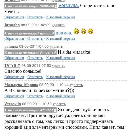
Versaviia
, Стареть никто не
Ответ на комментарий Versaviia
#
хочет...
Обратиться
-
Ответить
-
К полной версии
08-09-2011-02:39
удалить
Arnusha
примор
,
Ответ на комментарий примор
#
Обратиться
-
Ответить
-
К полной версии
08-09-2011-07:50
удалить
рашида
И я бы милая!ха
Ответ на комментарий Arnusha
#
Обратиться
-
Ответить
-
К полной версии
08-09-2011-07:53
удалить
TATYSIY
Спасибо большое!
Обратиться
-
Ответить
-
К полной версии
08-09-2011-10:44
удалить
Мальцева_Марина
А Вы видели их без косметики?)))
Обратиться
-
Ответить
-
К полной версии
08-09-2011-10:52
удалить
Versaviia
Ясное дело, публичность
Ответ на комментарий Arnusha
#
обязывает. Противно другое: уж очень они любят
рассказывать о том, как легко и просто поддерживать
хороший вид элементарными способами. Пипл хавает, тем