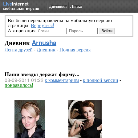
Live
Internet
Дневники
Личка
мобильная версия
Вы были перенаправлены на мобильную версию
страницы.
Вернуться!
Авторизация
Дневник
Arnusha
Лента друзей
-
Дневник
-
Полная версия
Наши звезды держат форму...
08-09-2011 01:22
к комментариям
-
к полной версии
-
понравилось!