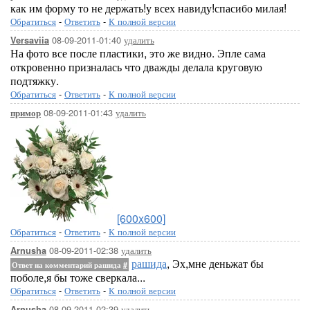
как им форму то не держать!у всех навиду!спасибо милая!
Обратиться
-
Ответить
-
К полной версии
08-09-2011-01:40
удалить
Versaviia
На фото все после пластики, это же видно. Эпле сама
откровенно призналась что дважды делала круговую
подтяжку.
Обратиться
-
Ответить
-
К полной версии
08-09-2011-01:43
удалить
примор
[600x600]
Обратиться
-
Ответить
-
К полной версии
08-09-2011-02:38
удалить
Arnusha
рашида
, Эх,мне деньжат бы
Ответ на комментарий рашида
#
поболе,я бы тоже сверкала...
Обратиться
-
Ответить
-
К полной версии
08-09-2011-02:39
удалить
Arnusha