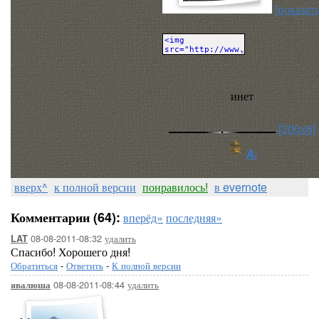
[показать
инет
[300x6]
Arnusha
вверх^
к полной версии
понравилось!
в evernote
Комментарии (64):
вперёд»
последняя»
08-08-2011-08:32
удалить
LAT
Спасибо! Хорошего дня!
Обратиться
-
Ответить
-
К полной версии
08-08-2011-08:44
удалить
явалюша