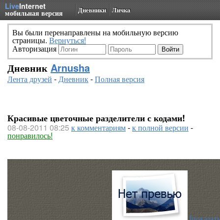
Live
Internet
Дневники
Личка
мобильная версия
Вы были перенаправлены на мобильную версию
страницы.
Вернуться!
Авторизация
Дневник
Arnusha
Лента друзей
-
Дневник
-
Полная версия
Красивые цветочные разделители с кодами!
08-08-2011 08:25
к комментариям
-
к полной версии
-
понравилось!
[показать