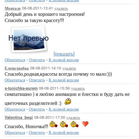
08-08-2011-13:41
удалить
Монтале
Добрый день и хорошего настроения!
Спасибо за такую красоту!!!
[показать]
Обратиться
-
Ответить
-
К полной версии
08-08-2011-14:10
удалить
Елена-рыбка
Спасибо,родная,красоты всегда почему то мало:)))
Обратиться
-
Ответить
-
К полной версии
08-08-2011-15:56
удалить
s-tonichka-surem
симпатишно ) я люблю анимации и блестки и буду дать не
цветочных разделителей :)
Обратиться
-
Ответить
-
К полной версии
08-08-2011-17:00
удалить
Valentina_begi
Спасибо, Ниночка!!!
Обратиться
-
Ответить
-
К полной версии