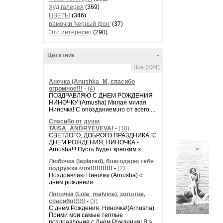
Худ.галерея
(369)
ЦВЕТЫ
(346)
рамочки 'черный фон'
(37)
Это интересно
(290)
Цитатник
-
Все (824)
Анечка (Anushka_M, спасибо
огромное!!!
-
(4)
ПОЗДРАВЛЯЮ С ДНЕМ РОЖДЕНИЯ
НИНОЧКУ!(Arnusha) Милая милая
Ниночка! С опозданием,но от всего ...
Спасибо от души
TAISA_ANDRYEVEVA!
-
(10)
СВЕТЛОГО, ДОБРОГО ПРАЗДНИКА, С
ДНЕМ РОЖДЕНИЯ, НИНОЧКА -
Arnusha!!! Пусть будет крепким з...
Любочка (laplared), благодарю тебя
подружка моя!!!!!!!!!!!
-
(2)
Поздравляю Ниночку (Arnusha) с
днём рождения ...
Лолочка (Lola_malvina), золотце,
спасибо!!!!!!
-
(3)
С днём Рождения, Ниночка!(Аrnusha)
Прими мои самые теплые
поздравления с Днем Рождения! В э...