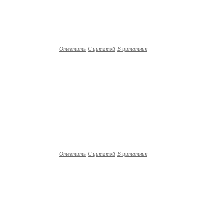
Ответить
С цитатой
В цитатник
Ответить
С цитатой
В цитатник