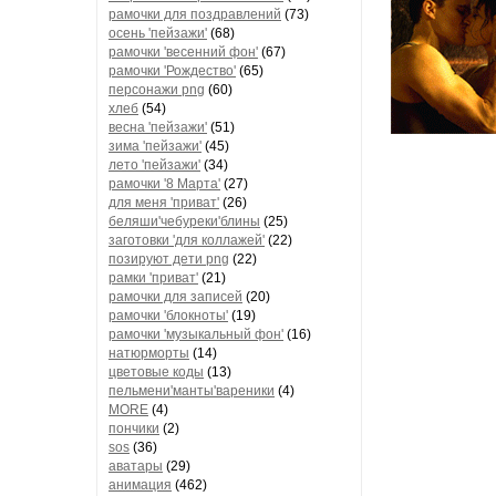
рамочки для поздравлений
(73)
осень 'пейзажи'
(68)
рамочки 'весенний фон'
(67)
рамочки 'Рождество'
(65)
персонажи png
(60)
хлеб
(54)
весна 'пейзажи'
(51)
зима 'пейзажи'
(45)
лето 'пейзажи'
(34)
рамочки '8 Марта'
(27)
для меня 'приват'
(26)
беляши'чебуреки'блины
(25)
заготовки 'для коллажей'
(22)
позируют дети png
(22)
рамки 'приват'
(21)
рамочки для записей
(20)
рамочки 'блокноты'
(19)
рамочки 'музыкальный фон'
(16)
натюрморты
(14)
цветовые коды
(13)
пельмени'манты'вареники
(4)
MORE
(4)
пончики
(2)
sos
(36)
аватары
(29)
анимация
(462)