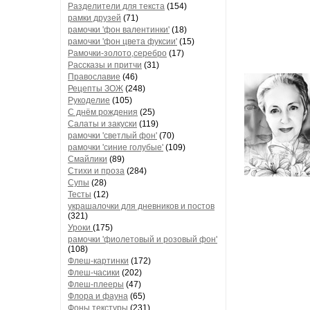
Разделители для текста
(154)
рамки друзей
(71)
рамочки 'фон валентинки'
(18)
рамочки 'фон цвета фуксии'
(15)
Рамочки-золото,серебро
(17)
Рассказы и притчи
(31)
Православие
(46)
Рецепты ЗОЖ
(248)
Рукоделие
(105)
С днём рождения
(25)
Салаты и закуски
(119)
рамочки 'светлый фон'
(70)
рамочки 'синие голубые'
(109)
Смайлики
(89)
Стихи и проза
(284)
Супы
(28)
Тесты
(12)
украшалочки для дневников и постов
(321)
Уроки
(175)
рамочки 'фиолетовый и розовый фон'
(108)
Флеш-картинки
(172)
Флеш-часики
(202)
Флеш-плееры
(47)
Флора и фауна
(65)
Фоны текстуры
(231)