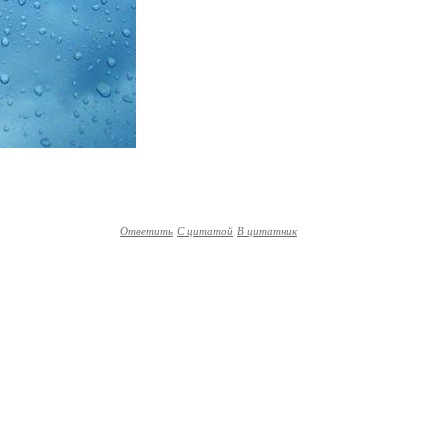
Ответить
С цитатой
В цитатник