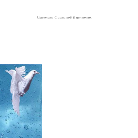
Ответить
С цитатой
В цитатник