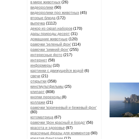
в мире животных
(26)
видеоролики
(90)
видеоролики про животных
(45)
вторые блюда
(172)
выпечка
(1112)
декор из скрап.наборов
(170)
дары природы десерт
(31)
домашние животные
(120)
рамочки 'зеленый фон'
(114)
рамочки 'зимний фон'
(255)
интересные фото
(217)
интернет
(58)
информеры
(10)
картинки с движущейся водой
(6)
свечи
(21)
открытки
(358)
кино'мультфильмы
(25)
клипарт
(808)
кнопки переходы
(8)
коллажи
(21)
рамочки 'коричневый и бежевый фон'
(80)
котоматрица
(67)
рамочки 'фон красный и бордо'
(56)
красота и здоровье
(97)
красочные фразы для комментов
(90)
креатив,фантазии
(12)