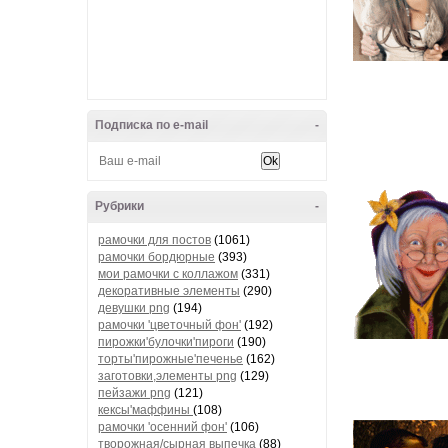
Подписка по e-mail
-
Рубрики
-
рамочки для постов
(1061)
рамочки бордюрные
(393)
мои рамочки с коллажом
(331)
декоративные элементы
(290)
девушки png
(194)
рамочки 'цветочный фон'
(192)
пирожки'булочки'пироги
(190)
торты'пирожные'печенье
(162)
заготовки,элементы png
(129)
пейзажи png
(121)
кексы'маффины
(108)
рамочки 'осенний фон'
(106)
творожная/сырная выпечка
(88)