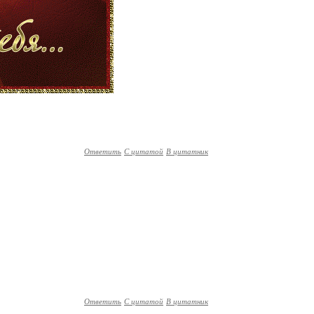
Ответить
С цитатой
В цитатник
Ответить
С цитатой
В цитатник