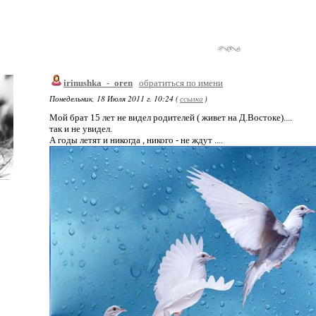
irinushka_-_oren
обратиться по имени
Понедельник, 18 Июля 2011 г. 10:24 (
ссылка
)
Мой брат 15 лет не видел родителей ( живет на Д.Востоке)....
так и не увидел.
А годы летят и никогда , никого - не ждут ....