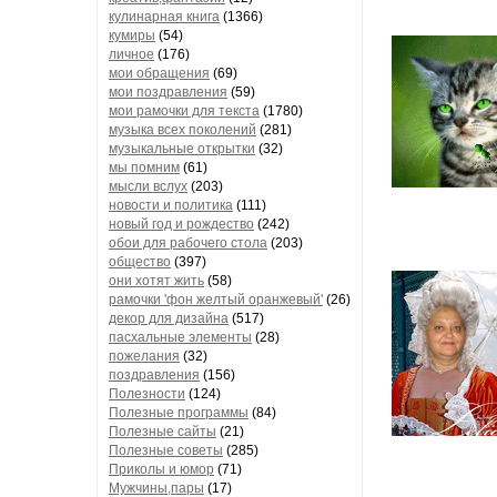
кулинарная книга
(1366)
кумиры
(54)
личное
(176)
мои обращения
(69)
мои поздравления
(59)
мои рамочки для текста
(1780)
музыка всех поколений
(281)
музыкальные открытки
(32)
мы помним
(61)
мысли вслух
(203)
новости и политика
(111)
новый год и рождество
(242)
обои для рабочего стола
(203)
общество
(397)
они хотят жить
(58)
рамочки 'фон желтый оранжевый'
(26)
декор для дизайна
(517)
пасхальные элементы
(28)
пожелания
(32)
поздравления
(156)
Полезности
(124)
Полезные программы
(84)
Полезные сайты
(21)
Полезные советы
(285)
Приколы и юмор
(71)
Мужчины,пары
(17)