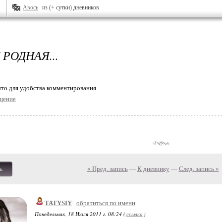
Авось
из (+ сутки) дневников
РОДНАЯ...
то для удобства комментирования.
щение
« Пред. запись
—
К дневнику
—
След. запись »
ь
TATYSIY
обратиться по имени
Понедельник, 18 Июля 2011 г. 08:24 (
ссылка
)