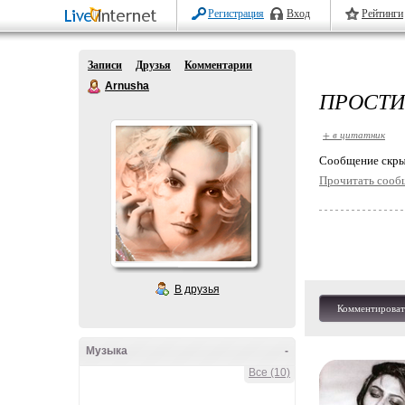
Регистрация
Вход
Рейтинги
Записи
Друзья
Комментарии
Arnusha
ПРОСТИ 
+ в цитатник
Cообщение скры
Прочитать сооб
В друзья
Комментироват
Музыка
-
Все (10)