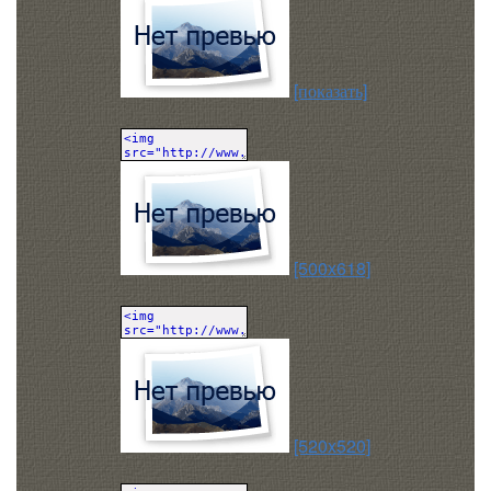
[показать]
[500x618]
[520x520]