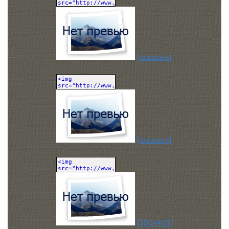
[показать]
[показать]
[550x423]