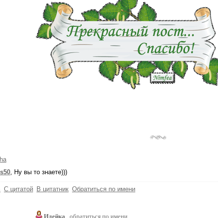
ha
is50
, Ну вы то знаете)))
ь
С цитатой
В цитатник
Обратиться по имени
Идейка
обратиться по имени