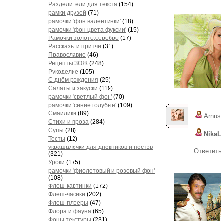
Разделители для текста
(154)
рамки друзей
(71)
рамочки 'фон валентинки'
(18)
рамочки 'фон цвета фуксии'
(15)
Рамочки-золото,серебро
(17)
Рассказы и притчи
(31)
Православие
(46)
Рецепты ЗОЖ
(248)
Рукоделие
(105)
С днём рождения
(25)
Салаты и закуски
(119)
рамочки 'светлый фон'
(70)
рамочки 'синие голубые'
(109)
Смайлики
(89)
Arnus
Стихи и проза
(284)
Супы
(28)
NikaL
Тесты
(12)
украшалочки для дневников и постов
Ответит
(321)
Уроки
(175)
рамочки 'фиолетовый и розовый фон'
(108)
Флеш-картинки
(172)
Флеш-часики
(202)
Флеш-плееры
(47)
Флора и фауна
(65)
Фоны текстуры
(231)