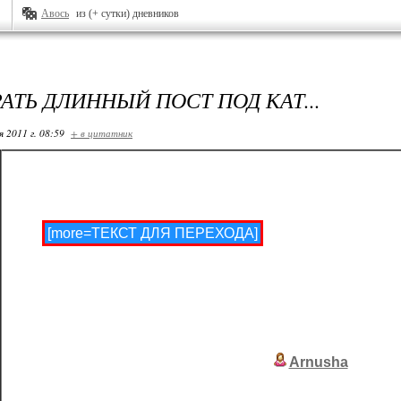
Авось
из (+ сутки) дневников
АТЬ ДЛИННЫЙ ПОСТ ПОД КАТ...
я 2011 г. 08:59
+ в цитатник
Непосредсвенно на ЛиРу, если у вас большой пост или мн
его убрать под кат, посередине поста с
[more=ТЕКСТ ДЛЯ ПЕРЕХОДА]
/без звёздочки/, пр
посетитель вашего дневника перейдет в ваш дневник н
целиком.
***************
Еще информация для новичков здесь - как сделать, скаж
сообщении ник какого-нибудь пользователя Лиру ссылко
такой
Arnusha
.
Это очень просто - нужно открыть квадратную скобку, н