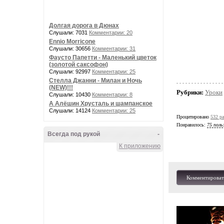
Долгая дорога в Дюнах
Слушали: 7031
Комментарии: 20
Ennio Morricone
Слушали: 30656
Комментарии: 31
Фаусто Папетти - Маленький цветок
(золотой саксофон)
Слушали: 92997
Комментарии: 25
Стелла Джанни - Милан и Ночь
(NEW)!!!
Рубрики:
Уроки
Слушали: 10430
Комментарии: 8
А Алёшин Хрусталь и шампанское
Слушали: 14124
Комментарии: 25
Процитировано
532 ра
Понравилось:
75 поль
Всегда под рукой
-
К приложению
Комментироват