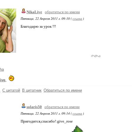
NikaLive
обратиться по имени
Пятница, 22 Апреля 2011 г. 09:10 (
ссылка
)
Благодарю за урок !!!
ha
ive
,
ь
С цитатой
В цитатник
Обратиться по имени
solaris50
обратиться по имени
Пятница, 22 Апреля 2011 г. 09:14 (
ссылка
)
Пригодится,спасибо!:give_rose