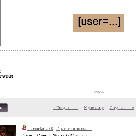
точный ник, который вы хотите сделать 
Вот как это выглядит:
з
зователям
« Пред. запись
—
К дневнику
—
След. запись »
ь
marmelatka28
обратиться по имени
Пятница, 22 Апреля 2011 г. 09:04 (
ссылка
)