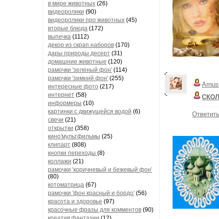
в мире животных
(26)
видеоролики
(90)
видеоролики про животных
(45)
вторые блюда
(172)
выпечка
(1112)
декор из скрап.наборов
(170)
дары природы десерт
(31)
домашние животные
(120)
рамочки 'зеленый фон'
(114)
рамочки 'зимний фон'
(255)
Arnus
интересные фото
(217)
интернет
(58)
СКО
информеры
(10)
картинки с движущейся водой
(6)
Ответит
свечи
(21)
открытки
(358)
кино'мультфильмы
(25)
клипарт
(808)
кнопки переходы
(8)
коллажи
(21)
рамочки 'коричневый и бежевый фон'
(80)
котоматрица
(67)
рамочки 'фон красный и бордо'
(56)
красота и здоровье
(97)
красочные фразы для комментов
(90)
креатив,фантазии
(12)