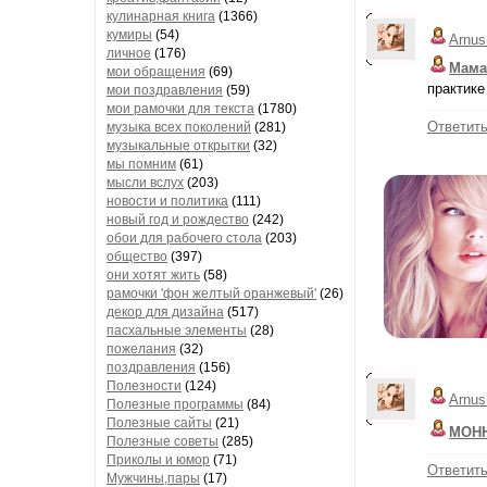
кулинарная книга
(1366)
кумиры
(54)
Arnus
личное
(176)
Мама
мои обращения
(69)
практике 
мои поздравления
(59)
мои рамочки для текста
(1780)
Ответит
музыка всех поколений
(281)
музыкальные открытки
(32)
мы помним
(61)
мысли вслух
(203)
новости и политика
(111)
новый год и рождество
(242)
обои для рабочего стола
(203)
общество
(397)
они хотят жить
(58)
рамочки 'фон желтый оранжевый'
(26)
декор для дизайна
(517)
пасхальные элементы
(28)
пожелания
(32)
поздравления
(156)
Полезности
(124)
Arnus
Полезные программы
(84)
Полезные сайты
(21)
МОН
Полезные советы
(285)
Приколы и юмор
(71)
Ответит
Мужчины,пары
(17)