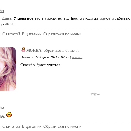
ha
_Дина
, У меня все это в уроках есть...Просто люди цитируют и забываю
учится...
ь
С цитатой
В цитатник
Обратиться по имени
МОННА
обратиться по имени
Пятница, 22 Апреля 2011 г. 09:10 (
ссылка
)
Спасибо, будем учиться!
ha
НА
,
ь
С цитатой
В цитатник
Обратиться по имени