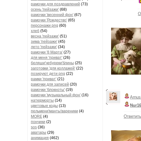
рамочки для поздравлений
(73)
осень 'пейзажи'
(68)
О
рамочки 'весенний фон'
(67)
рамочки 'Рождество'
(65)
персонажи png
(60)
хлеб
(54)
весна 'пейзажи'
(51)
зима 'пейзажи'
(45)
лето 'пейзажи'
(34)
рамочки '8 Марта'
(27)
для меня 'приват'
(26)
беляши'чебуреки'блины
(25)
заготовки 'для коллажей'
(22)
позируют дети png
(22)
рамки 'приват'
(21)
рамочки для записей
(20)
рамочки 'блокноты'
(19)
рамочки 'музыкальный фон'
(16)
Arnus
натюрморты
(14)
Nur1
цветовые коды
(13)
пельмени'манты'вареники
(4)
Ответит
MORE
(4)
пончики
(2)
sos
(36)
аватары
(29)
анимация
(462)