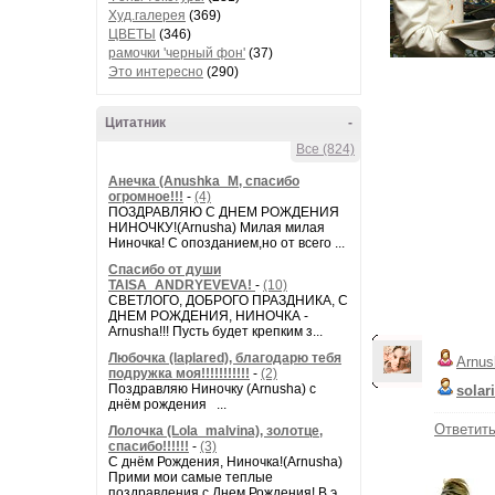
Худ.галерея
(369)
ЦВЕТЫ
(346)
рамочки 'черный фон'
(37)
Это интересно
(290)
Цитатник
-
Все (824)
Анечка (Anushka_M, спасибо
огромное!!!
-
(4)
ПОЗДРАВЛЯЮ С ДНЕМ РОЖДЕНИЯ
НИНОЧКУ!(Arnusha) Милая милая
Ниночка! С опозданием,но от всего ...
Спасибо от души
TAISA_ANDRYEVEVA!
-
(10)
СВЕТЛОГО, ДОБРОГО ПРАЗДНИКА, С
ДНЕМ РОЖДЕНИЯ, НИНОЧКА -
Arnusha!!! Пусть будет крепким з...
Любочка (laplared), благодарю тебя
Arnus
подружка моя!!!!!!!!!!!
-
(2)
Поздравляю Ниночку (Arnusha) с
solar
днём рождения ...
Ответит
Лолочка (Lola_malvina), золотце,
спасибо!!!!!!
-
(3)
С днём Рождения, Ниночка!(Аrnusha)
Прими мои самые теплые
поздравления с Днем Рождения! В э...